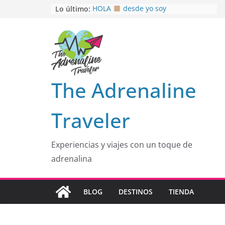
Saltar
Lo último:
HOLA
desde yo soy
Aprovechando que Wen tenía que
al
venia
contenido
EL SENDERO DEL CACAO: Excelente
opción
HOSPEDAJE AL NATURALSHH !!
.
En
OTRA PERSPECTIVA de RÍO EL
The Adrenaline
MULITO!
Traveler
Experiencias y viajes con un toque de
adrenalina
BLOG
DESTINOS
TIENDA