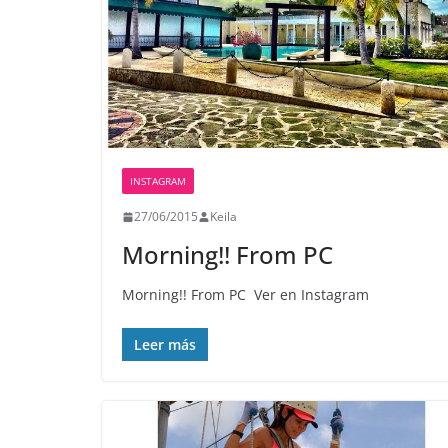
INSTAGRAM
27/06/2015
Keila
Morning!! From PC ️️️️
Morning!! From PC ️️️️ Ver en Instagram
Leer más