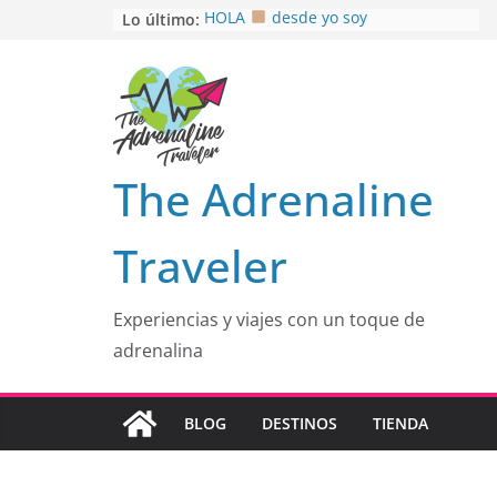
Saltar
Lo último:
HOLA
desde yo soy
Aprovechando que Wen tenía que
al
venia
contenido
EL SENDERO DEL CACAO: Excelente
opción
HOSPEDAJE AL NATURALSHH !!
.
En
OTRA PERSPECTIVA de RÍO EL
The Adrenaline
MULITO!
Traveler
Experiencias y viajes con un toque de
adrenalina
BLOG
DESTINOS
TIENDA