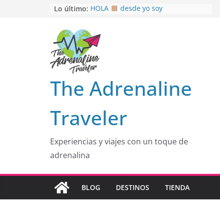
Saltar
Lo último:
HOLA
desde yo soy
Aprovechando que Wen tenía que
al
venia
contenido
EL SENDERO DEL CACAO: Excelente
opción
HOSPEDAJE AL NATURALSHH !!
.
En
OTRA PERSPECTIVA de RÍO EL
The Adrenaline
MULITO!
Traveler
Experiencias y viajes con un toque de
adrenalina
BLOG
DESTINOS
TIENDA