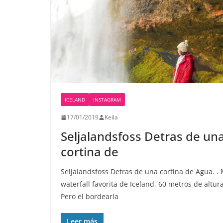
ICELAND
INSTAGRAM
17/01/2019
Keila
Seljalandsfoss️ Detras de un
cortina de
Seljalandsfoss️ Detras de una cortina de Agua. . 
waterfall favorita de Iceland, 60 metros de altura
Pero el bordearla
Leer más