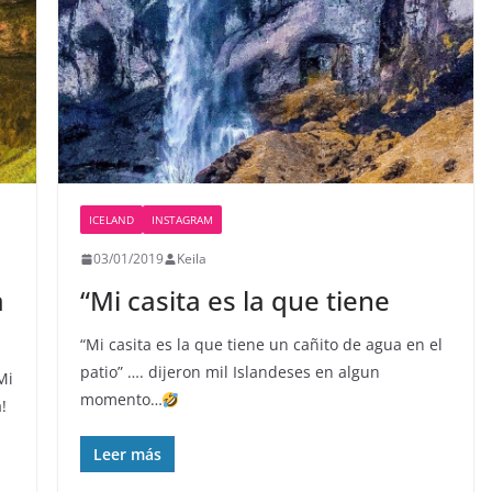
ICELAND
INSTAGRAM
03/01/2019
Keila
a
“Mi casita es la que tiene
“Mi casita es la que tiene un cañito de agua en el
patio” …. dijeron mil Islandeses en algun
Mi
momento…
!
Leer más