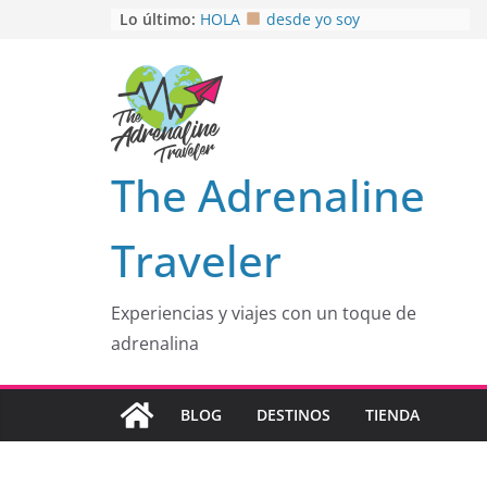
Saltar
Lo último:
HOLA
desde yo soy
Aprovechando que Wen tenía que
al
venia
contenido
EL SENDERO DEL CACAO: Excelente
opción
HOSPEDAJE AL NATURALSHH !!
.
En
OTRA PERSPECTIVA de RÍO EL
The Adrenaline
MULITO!
Traveler
Experiencias y viajes con un toque de
adrenalina
BLOG
DESTINOS
TIENDA