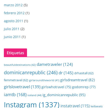
marzo 2012
(5)
febrero 2012
(1)
agosto 2011
(1)
julio 2011
(2)
junio 2011
(1)
Etiquetas
dametraveler
(124)
beautifuldestinations
(42)
dominicanrepublic
(246)
dr
(145)
drhasitall
(62)
girlsdreamtravel
(82)
femmetravel
(62)
girlaroundtheworld
(41)
girlslovetravel
(139)
girlswhotravel
(75)
godomrep
(77)
iamtb
(168)
ig_dominicanrepublic
(95)
iceland
(44)
Instagram
(1337)
instatravel
(115)
keilaeats