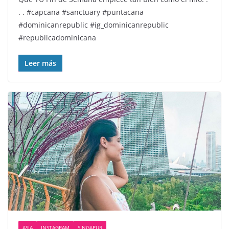
. . #capcana #sanctuary #puntacana
#dominicanrepublic #ig_dominicanrepublic
#republicadominicana
Leer más
ASIA
INSTAGRAM
SINGAPUR