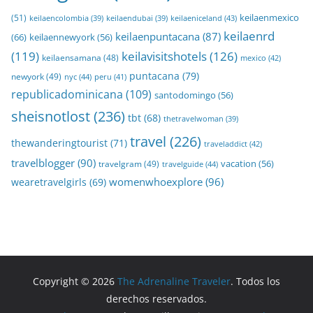
keilaenmexico
(51)
keilaeniceland
(43)
keilaencolombia
(39)
keilaendubai
(39)
keilaenrd
keilaenpuntacana
(87)
(66)
keilaennewyork
(56)
(119)
keilavisitshotels
(126)
keilaensamana
(48)
mexico
(42)
puntacana
(79)
newyork
(49)
nyc
(44)
peru
(41)
republicadominicana
(109)
santodomingo
(56)
sheisnotlost
(236)
tbt
(68)
thetravelwoman
(39)
travel
(226)
thewanderingtourist
(71)
traveladdict
(42)
travelblogger
(90)
travelgram
(49)
vacation
(56)
travelguide
(44)
womenwhoexplore
(96)
wearetravelgirls
(69)
Copyright © 2026
The Adrenaline Traveler
. Todos los
derechos reservados.