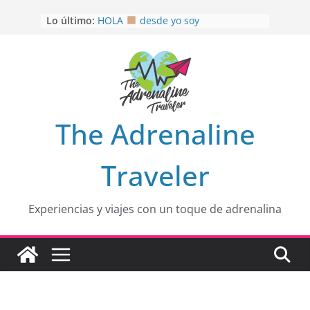
Saltar
Lo último:
HOLA
desde yo soy
al
Aprovechando que Wen tenía que
contenido
venia
EL SENDERO DEL CACAO: Excelente
opción
HOSPEDAJE AL NATURALSHH !!
.
En
OTRA PERSPECTIVA de RÍO EL
The Adrenaline
MULITO!
Traveler
Experiencias y viajes con un toque de adrenalina