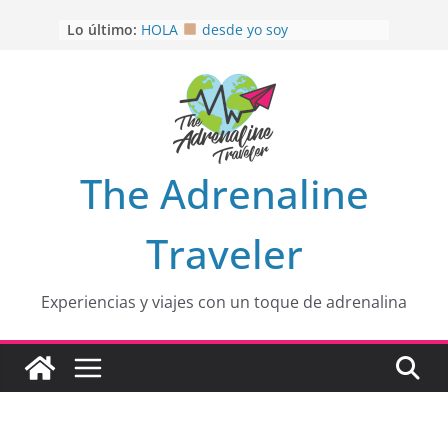
Saltar
Lo último:
HOLA
desde yo soy
al
Aprovechando que Wen tenía que
contenido
venia
EL SENDERO DEL CACAO: Excelente
opción
HOSPEDAJE AL NATURALSHH !!
.
En
OTRA PERSPECTIVA de RÍO EL
The Adrenaline
MULITO!
Traveler
Experiencias y viajes con un toque de adrenalina