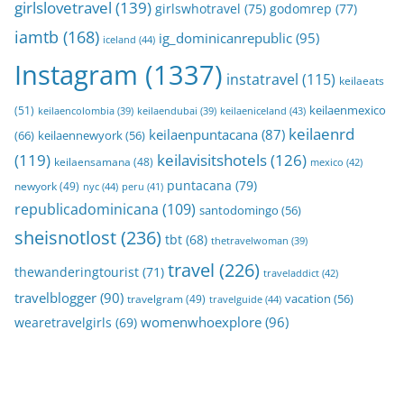
girlslovetravel
(139)
girlswhotravel
(75)
godomrep
(77)
iamtb
(168)
ig_dominicanrepublic
(95)
iceland
(44)
Instagram
(1337)
instatravel
(115)
keilaeats
keilaenmexico
(51)
keilaeniceland
(43)
keilaencolombia
(39)
keilaendubai
(39)
keilaenrd
keilaenpuntacana
(87)
(66)
keilaennewyork
(56)
(119)
keilavisitshotels
(126)
keilaensamana
(48)
mexico
(42)
puntacana
(79)
newyork
(49)
nyc
(44)
peru
(41)
republicadominicana
(109)
santodomingo
(56)
sheisnotlost
(236)
tbt
(68)
thetravelwoman
(39)
travel
(226)
thewanderingtourist
(71)
traveladdict
(42)
travelblogger
(90)
travelgram
(49)
vacation
(56)
travelguide
(44)
womenwhoexplore
(96)
wearetravelgirls
(69)