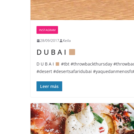
INSTAGRAM
28/09/2017
Keila
D U B A I
D U B A I
#tbt #throwbackthursday #throwba
#desert #desertsafaridubai #yaquedanmenosfoto
Leer más