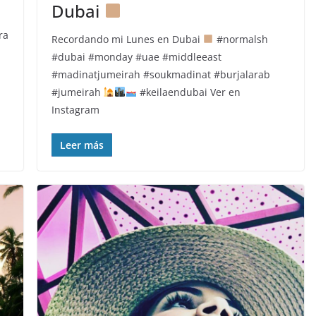
Dubai
ra
Recordando mi Lunes en Dubai
#normalsh
#dubai #monday #uae #middleeast
#madinatjumeirah #soukmadinat #burjalarab
#jumeirah
#keilaendubai Ver en
Instagram
Leer más