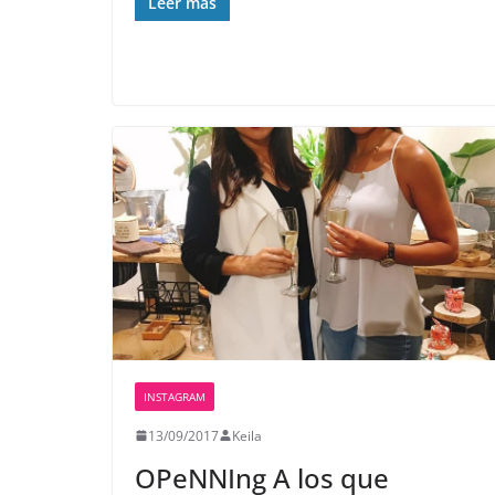
Leer más
INSTAGRAM
13/09/2017
Keila
OPeNNIng️ A los que