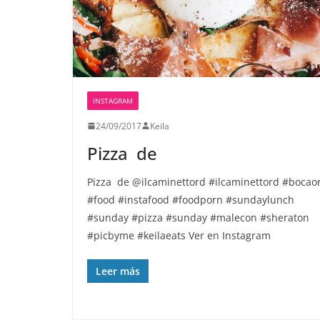
INSTAGRAM
24/09/2017
Keila
Pizza ️ de
Pizza ️ de @ilcaminettord #ilcaminettord #bocao
#food #instafood #foodporn #sundaylunch
#sunday #pizza #sunday #malecon #sheraton
#picbyme #keilaeats Ver en Instagram
Leer más