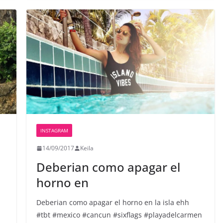
INSTAGRAM
14/09/2017
Keila
Deberian como apagar el
horno en
Deberian como apagar el horno en la isla ehh
#tbt #mexico #cancun #sixflags #playadelcarmen