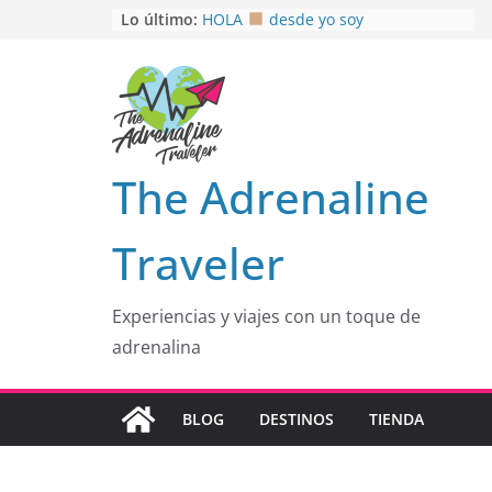
Saltar
Lo último:
HOLA
desde yo soy
Aprovechando que Wen tenía que
al
venia
contenido
EL SENDERO DEL CACAO: Excelente
opción
HOSPEDAJE AL NATURALSHH !!
.
En
OTRA PERSPECTIVA de RÍO EL
The Adrenaline
MULITO!
Traveler
Experiencias y viajes con un toque de
adrenalina
BLOG
DESTINOS
TIENDA