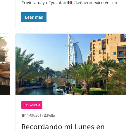
#rivieramaya #yucatan
#keilaenmexico Ver en
Leer más
INSTAGRAM
11/09/2017
Keila
Recordando mi Lunes en