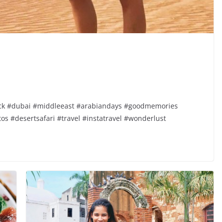
ck #dubai #middleeast #arabiandays #goodmemories
s #desertsafari #travel #instatravel #wonderlust