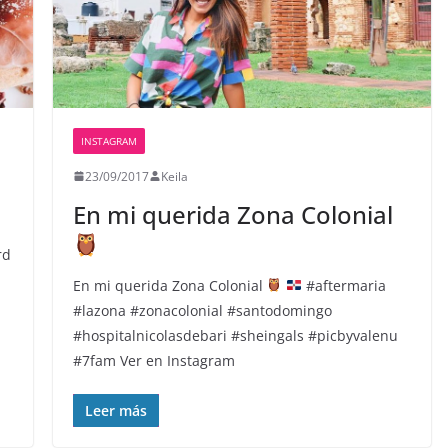
INSTAGRAM
23/09/2017
Keila
En mi querida Zona Colonial
rd
En mi querida Zona Colonial
#aftermaria
#lazona #zonacolonial #santodomingo
#hospitalnicolasdebari #sheingals #picbyvalenu
#7fam Ver en Instagram
Leer más