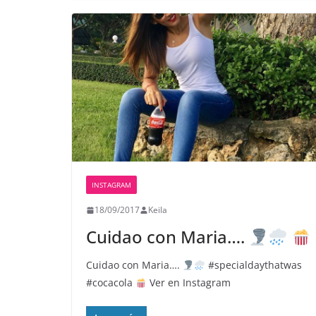
INSTAGRAM
18/09/2017
Keila
Cuidao con Maria….
Cuidao con Maria….
#specialdaythatwas
#cocacola
Ver en Instagram