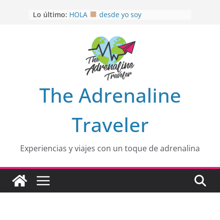
Saltar
Lo último:
HOLA
desde yo soy
al
Aprovechando que Wen tenía que
contenido
venia
EL SENDERO DEL CACAO: Excelente
opción
HOSPEDAJE AL NATURALSHH !!
.
En
OTRA PERSPECTIVA de RÍO EL
The Adrenaline
MULITO!
Traveler
Experiencias y viajes con un toque de adrenalina