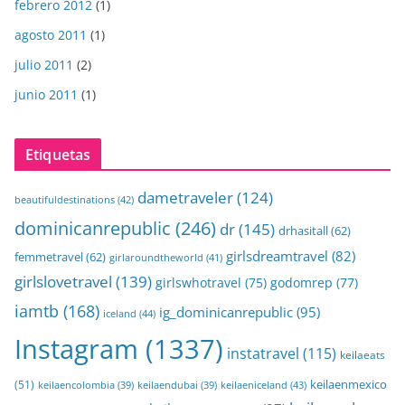
febrero 2012
(1)
agosto 2011
(1)
julio 2011
(2)
junio 2011
(1)
Etiquetas
dametraveler
(124)
beautifuldestinations
(42)
dominicanrepublic
(246)
dr
(145)
drhasitall
(62)
girlsdreamtravel
(82)
femmetravel
(62)
girlaroundtheworld
(41)
girlslovetravel
(139)
girlswhotravel
(75)
godomrep
(77)
iamtb
(168)
ig_dominicanrepublic
(95)
iceland
(44)
Instagram
(1337)
instatravel
(115)
keilaeats
keilaenmexico
(51)
keilaeniceland
(43)
keilaencolombia
(39)
keilaendubai
(39)