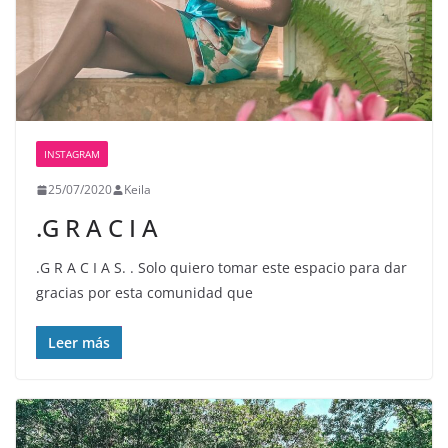
INSTAGRAM
25/07/2020
Keila
.G R A C I A
.G R A C I A S. . Solo quiero tomar este espacio para dar
gracias por esta comunidad que
Leer más