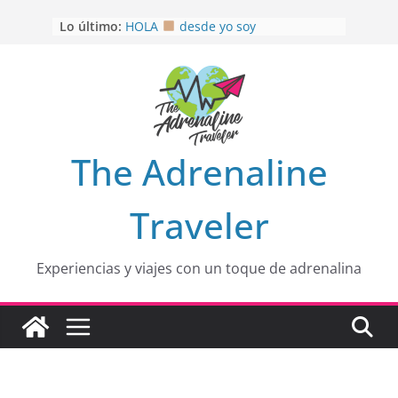
Saltar
Lo último:
HOLA
desde yo soy
al
Aprovechando que Wen tenía que
contenido
venia
EL SENDERO DEL CACAO: Excelente
opción
HOSPEDAJE AL NATURALSHH !!
.
En
OTRA PERSPECTIVA de RÍO EL
The Adrenaline
MULITO!
Traveler
Experiencias y viajes con un toque de adrenalina