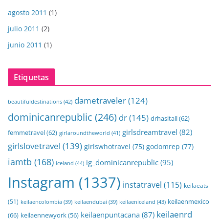
agosto 2011
(1)
julio 2011
(2)
junio 2011
(1)
Etiquetas
dametraveler
(124)
beautifuldestinations
(42)
dominicanrepublic
(246)
dr
(145)
drhasitall
(62)
girlsdreamtravel
(82)
femmetravel
(62)
girlaroundtheworld
(41)
girlslovetravel
(139)
girlswhotravel
(75)
godomrep
(77)
iamtb
(168)
ig_dominicanrepublic
(95)
iceland
(44)
Instagram
(1337)
instatravel
(115)
keilaeats
keilaenmexico
(51)
keilaeniceland
(43)
keilaencolombia
(39)
keilaendubai
(39)
keilaenrd
keilaenpuntacana
(87)
(66)
keilaennewyork
(56)