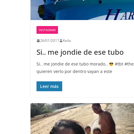
INSTAGRAM
26/01/2017
Keila
Si.. me jondie de ese tubo
Si.. me jondie de ese tubo morado..
#tbt #the
quieren verlo por dentro vayan a este
Leer más