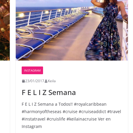
INSTAGRAM
23/01/2017
Keila
F E L I Z Semana
F E L I Z Semana a Todos!! #royalcaribbean
#harmonyoftheseas #cruise #cruiseaddict #travel
#instatravel #cruislife #keilainacruise Ver en
Instagram