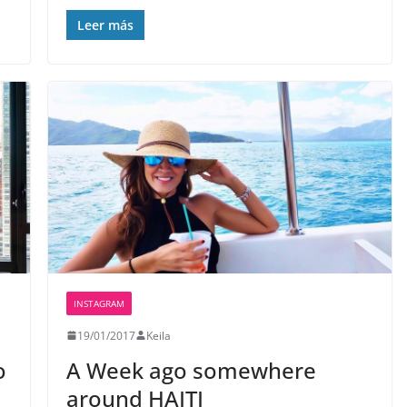
Leer más
INSTAGRAM
19/01/2017
Keila
o
A Week ago somewhere
around HAITI