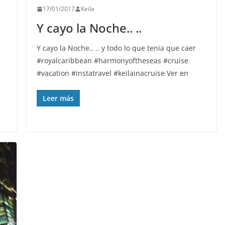
17/01/2017
Keila
Y cayo la Noche.. ..
Y cayo la Noche.. .. y todo lo que tenia que caer
#royalcaribbean #harmonyoftheseas #cruise
#vacation #instatravel #keilainacruise Ver en
Leer más