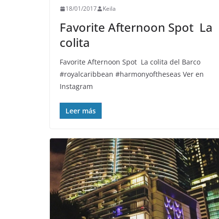
18/01/2017
Keila
Favorite Afternoon Spot ️ La
colita
Favorite Afternoon Spot ️ La colita del Barco
#royalcaribbean #harmonyoftheseas Ver en
Instagram
Leer más