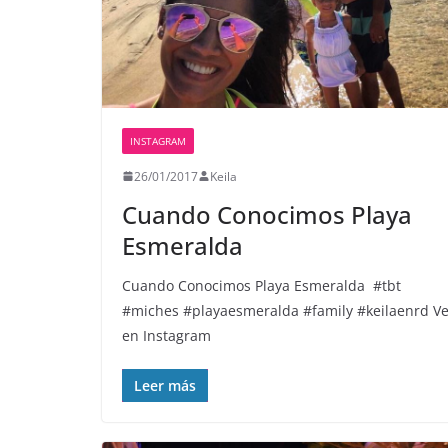
INSTAGRAM
26/01/2017
Keila
Cuando Conocimos Playa
Esmeralda ️
Cuando Conocimos Playa Esmeralda ️ #tbt
#miches #playaesmeralda #family #keilaenrd Ve
en Instagram
Leer más