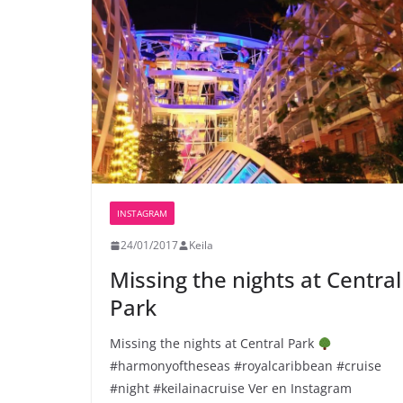
INSTAGRAM
24/01/2017
Keila
Missing the nights at Central
Park
Missing the nights at Central Park
#harmonyoftheseas #royalcaribbean #cruise
#night #keilainacruise Ver en Instagram