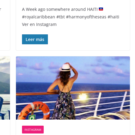
r
A Week ago somewhere around HAITI
#royalcaribbean #tbt #harmonyoftheseas #haiti
Ver en Instagram
Leer más
INSTAGRAM