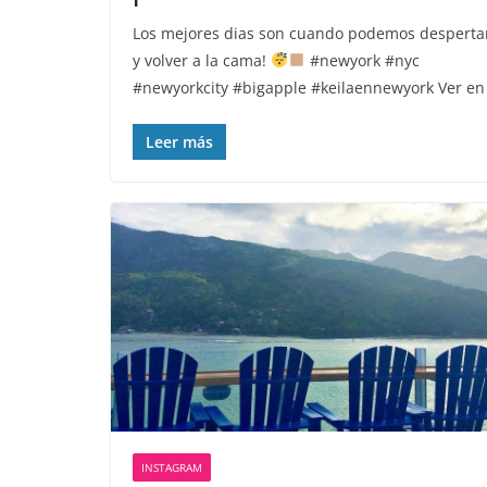
Los mejores dias son cuando podemos desperta
y volver a la cama!
#newyork #nyc
#newyorkcity #bigapple #keilaennewyork Ver en
Leer más
INSTAGRAM