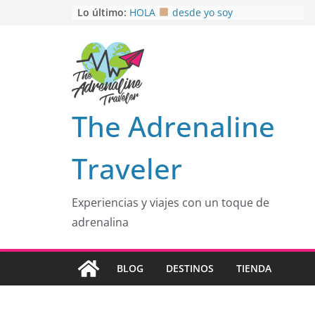
Saltar
Lo último:
HOLA
desde yo soy
Aprovechando que Wen tenía que
al
venia
contenido
EL SENDERO DEL CACAO: Excelente
opción
HOSPEDAJE AL NATURALSHH !!
.
En
OTRA PERSPECTIVA de RÍO EL
The Adrenaline
MULITO!
Traveler
Experiencias y viajes con un toque de
adrenalina
BLOG
DESTINOS
TIENDA