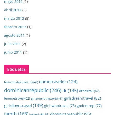
mayo 2012
(1)
abril 2012
(5)
marzo 2012
(5)
febrero 2012
(1)
agosto 2011
(1)
julio 2011
(2)
junio 2011
(1)
Etiquetas
dametraveler
(124)
beautifuldestinations
(42)
dominicanrepublic
(246)
dr
(145)
drhasitall
(62)
girlsdreamtravel
(82)
femmetravel
(62)
girlaroundtheworld
(41)
girlslovetravel
(139)
girlswhotravel
(75)
godomrep
(77)
iamtb
(168)
ig_dominicanrepublic
(95)
iceland
(44)