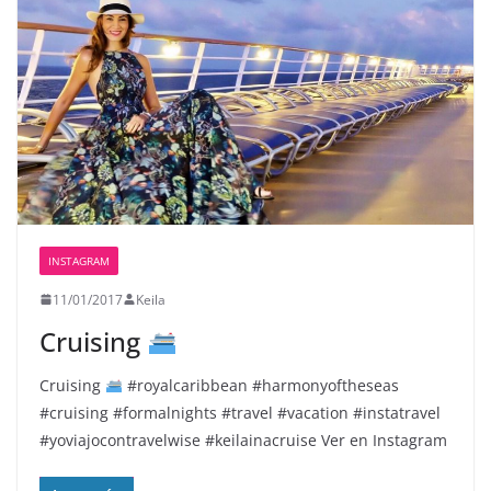
INSTAGRAM
11/01/2017
Keila
Cruising
Cruising
#royalcaribbean #harmonyoftheseas
#cruising #formalnights #travel #vacation #instatravel
#yoviajocontravelwise #keilainacruise Ver en Instagram