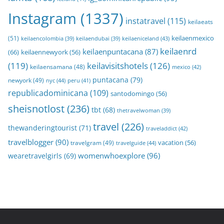
Instagram
(1337)
instatravel
(115)
keilaeats
keilaenmexico
(51)
keilaeniceland
(43)
keilaencolombia
(39)
keilaendubai
(39)
keilaenrd
keilaenpuntacana
(87)
(66)
keilaennewyork
(56)
(119)
keilavisitshotels
(126)
keilaensamana
(48)
mexico
(42)
puntacana
(79)
newyork
(49)
nyc
(44)
peru
(41)
republicadominicana
(109)
santodomingo
(56)
sheisnotlost
(236)
tbt
(68)
thetravelwoman
(39)
travel
(226)
thewanderingtourist
(71)
traveladdict
(42)
travelblogger
(90)
travelgram
(49)
vacation
(56)
travelguide
(44)
womenwhoexplore
(96)
wearetravelgirls
(69)