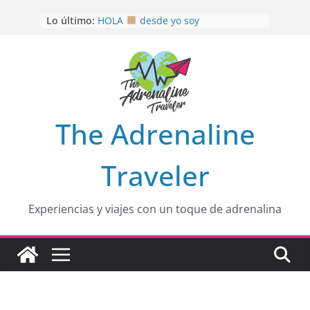
Saltar
Lo último:
HOLA
desde yo soy
al
Aprovechando que Wen tenía que
contenido
venia
EL SENDERO DEL CACAO: Excelente
opción
HOSPEDAJE AL NATURALSHH !!
.
En
OTRA PERSPECTIVA de RÍO EL
The Adrenaline
MULITO!
Traveler
Experiencias y viajes con un toque de adrenalina