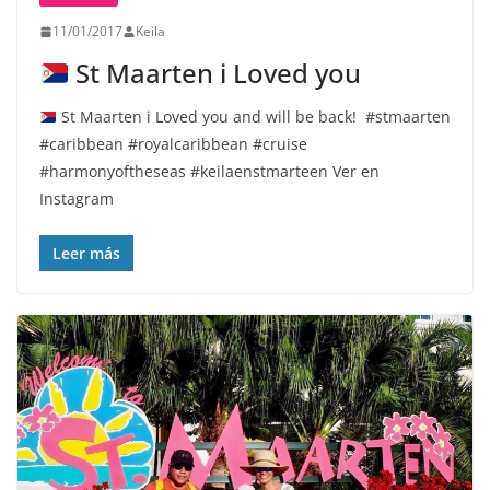
11/01/2017
Keila
St Maarten i Loved you
St Maarten i Loved you and will be back!
#stmaarten
#caribbean #royalcaribbean #cruise
#harmonyoftheseas #keilaenstmarteen Ver en
Instagram
Leer más