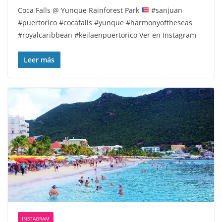
Coca Falls @ Yunque Rainforest Park
#sanjuan
#puertorico #cocafalls #yunque #harmonyoftheseas
#royalcaribbean #keilaenpuertorico Ver en Instagram
Leer más
INSTAGRAM