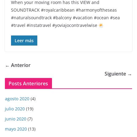
When your moving room has this VIEW and
SOUNDTRACK #royalcaribbean #harmonyoftheseas
#naturalsoundtrack #balcony #vacation #ocean #sea
#travel #instatravel #yoviajocontravelwise
Leer más
← Anterior
Siguiente →
Posts Anteriores
agosto 2020
(4)
julio 2020
(19)
junio 2020
(7)
mayo 2020
(13)