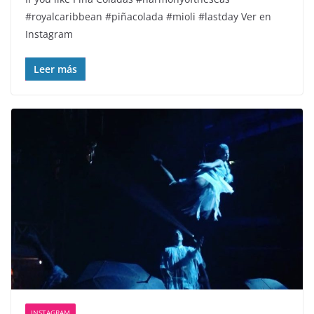
#royalcaribbean #piñacolada #mioli #lastday Ver en
Instagram
Leer más
INSTAGRAM