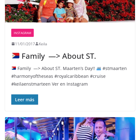
INSTAGRAM
11/01/2017
Keila
Family ‍‍‍ —> About ST.
Family ‍‍‍ —> About ST. Maarten’s Day!!
#stmaarten
#harmonyoftheseas #royalcaribbean #cruise
#keilaenstmarteen Ver en Instagram
Leer más