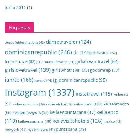
junio 2011
(1)
Etiquetas
dametraveler
(124)
beautifuldestinations
(42)
dominicanrepublic
(246)
dr
(145)
drhasitall
(62)
girlsdreamtravel
(82)
femmetravel
(62)
girlaroundtheworld
(41)
girlslovetravel
(139)
girlswhotravel
(75)
godomrep
(77)
iamtb
(168)
ig_dominicanrepublic
(95)
iceland
(44)
Instagram
(1337)
instatravel
(115)
keilaeats
keilaenmexico
(51)
keilaeniceland
(43)
keilaencolombia
(39)
keilaendubai
(39)
keilaenrd
keilaenpuntacana
(87)
(66)
keilaennewyork
(56)
(119)
keilavisitshotels
(126)
keilaensamana
(48)
mexico
(42)
puntacana
(79)
newyork
(49)
nyc
(44)
peru
(41)