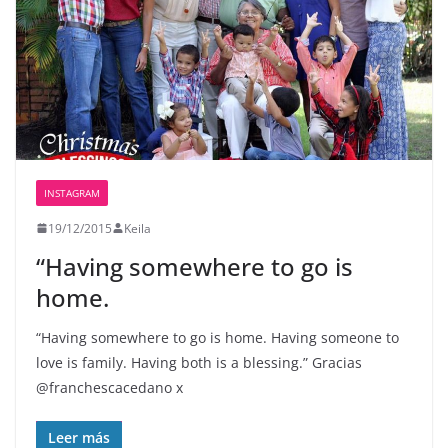
INSTAGRAM
19/12/2015
Keila
“Having somewhere to go is
home.
“Having somewhere to go is home. Having someone to
love is family. Having both is a blessing.” Gracias
@franchescacedano x
Leer más