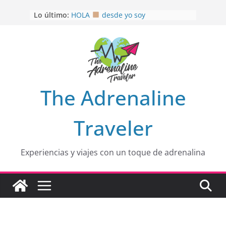
Saltar
Lo último:
HOLA
desde yo soy
al
Aprovechando que Wen tenía que
contenido
venia
EL SENDERO DEL CACAO: Excelente
opción
HOSPEDAJE AL NATURALSHH !!
.
En
OTRA PERSPECTIVA de RÍO EL
The Adrenaline
MULITO!
Traveler
Experiencias y viajes con un toque de adrenalina