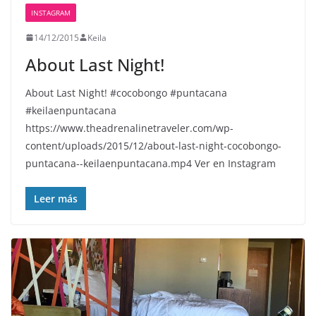
INSTAGRAM
14/12/2015
Keila
About Last Night! ️
About Last Night! #cocobongo #puntacana ️
#keilaenpuntacana
https://www.theadrenalinetraveler.com/wp-
content/uploads/2015/12/about-last-night-cocobongo-
puntacana-️-keilaenpuntacana.mp4 Ver en Instagram
Leer más