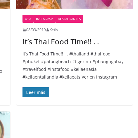
ASIA
INSTAGRAM
RESTAURANTES
08/03/2019
Keila
It’s Thai Food Time!! . .
It’s Thai Food Time!! . . #thailand #thaifood
#phuket #patongbeach #tigerinn #phangngabay
#travelfood #instafood #keilaenasia
io
#keilaentailandia #keilaeats Ver en Instagram
Leer más