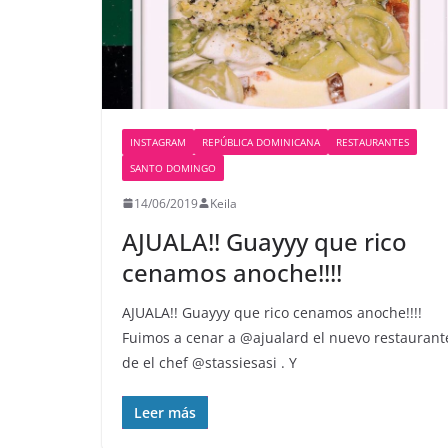
INSTAGRAM
REPÚBLICA DOMINICANA
RESTAURANTES
SANTO DOMINGO
14/06/2019
Keila
AJUALA!! Guayyy que rico
cenamos anoche!!!!
AJUALA!! Guayyy que rico cenamos anoche!!!!
Fuimos a cenar a @ajualard el nuevo restaurant
de el chef @stassiesasi . Y
Leer más