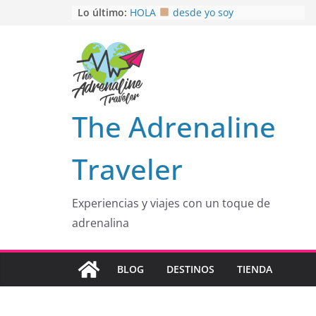
Saltar
Lo último:
HOLA
desde yo soy
Aprovechando que Wen tenía que
al
venia
contenido
EL SENDERO DEL CACAO: Excelente
opción
HOSPEDAJE AL NATURALSHH !!
.
En
OTRA PERSPECTIVA de RÍO EL
The Adrenaline
MULITO!
Traveler
Experiencias y viajes con un toque de
adrenalina
BLOG
DESTINOS
TIENDA