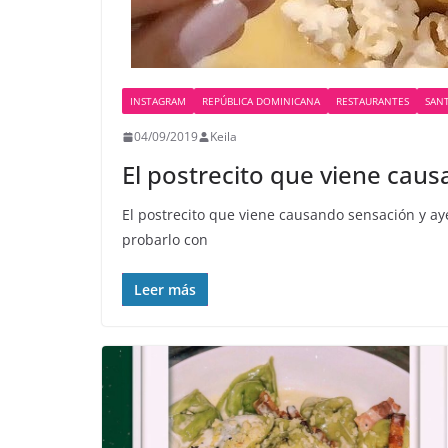
INSTAGRAM
REPÚBLICA DOMINICANA
RESTAURANTES
SAN
04/09/2019
Keila
El postrecito que viene cau
El postrecito que viene causando sensación y aye
probarlo con
Leer más