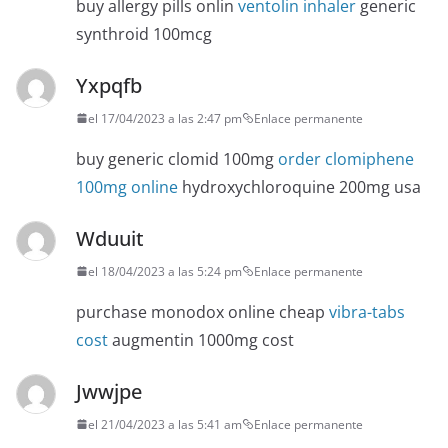
buy allergy pills onlin
ventolin inhaler
generic
synthroid 100mcg
Yxpqfb
el 17/04/2023 a las 2:47 pm
Enlace permanente
buy generic clomid 100mg
order clomiphene
100mg online
hydroxychloroquine 200mg usa
Wduuit
el 18/04/2023 a las 5:24 pm
Enlace permanente
purchase monodox online cheap
vibra-tabs
cost
augmentin 1000mg cost
Jwwjpe
el 21/04/2023 a las 5:41 am
Enlace permanente