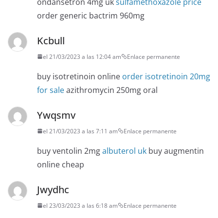
ondansetron 4mg uk
sulfamethoxazole price
order generic bactrim 960mg
Kcbull
el 21/03/2023 a las 12:04 am
Enlace permanente
buy isotretinoin online
order isotretinoin 20mg
for sale
azithromycin 250mg oral
Ywqsmv
el 21/03/2023 a las 7:11 am
Enlace permanente
buy ventolin 2mg
albuterol uk
buy augmentin
online cheap
Jwydhc
el 23/03/2023 a las 6:18 am
Enlace permanente