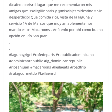
@cafedeparisrd lugar que me recomendaron mis
amigas @missviirgiiinparis y @misviajesmidestino !! Sin
desperdicio! Que comida rica, vista de la laguna y
servicio 1A de Marcos que muy amablemente nos
mando estos Macaroons . Anótenlo por ahí como buena
opción en Río San Juan!.
.
.
#lagunagrigri #cafedeparis #republicadominicana
#dominicanrepublic #ig_dominicanrepublic
#riosanjuan #macaroons #keilaeats #roadtrip
#rutagourmetdo #keilaenrd