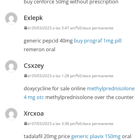
buy cenforce 50mg without prescription
Exlepk
el 05/03/2023 a las 5:47 am
Enlace permanente
generic pepcid 40mg
buy prograf 1mg pill
remeron oral
Csxzey
el 05/03/2023 a las 1:28 pm
Enlace permanente
doxycycline for sale online
methylprednisolone
4 mg otc
methylprednisolone over the counter
Xrcxoa
el 07/03/2023 a las 3:38 pm
Enlace permanente
tadalafil 20mg price
generic plavix 150mg
oral