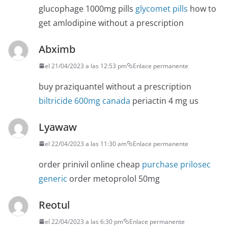
glucophage 1000mg pills
glycomet pills
how to
get amlodipine without a prescription
Abximb
el 21/04/2023 a las 12:53 pm
Enlace permanente
buy praziquantel without a prescription
biltricide 600mg canada
periactin 4 mg us
Lyawaw
el 22/04/2023 a las 11:30 am
Enlace permanente
order prinivil online cheap
purchase prilosec
generic
order metoprolol 50mg
Reotul
el 22/04/2023 a las 6:30 pm
Enlace permanente