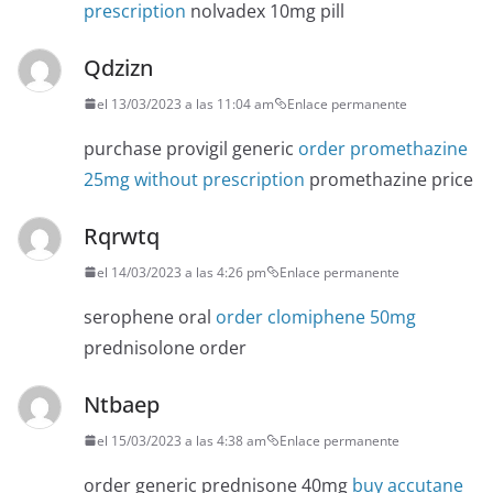
prescription
nolvadex 10mg pill
Qdzizn
el 13/03/2023 a las 11:04 am
Enlace permanente
purchase provigil generic
order promethazine
25mg without prescription
promethazine price
Rqrwtq
el 14/03/2023 a las 4:26 pm
Enlace permanente
serophene oral
order clomiphene 50mg
prednisolone order
Ntbaep
el 15/03/2023 a las 4:38 am
Enlace permanente
order generic prednisone 40mg
buy accutane