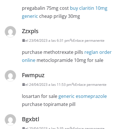
pregabalin 75mg cost
buy claritin 10mg
generic
cheap priligy 30mg
Zzxpls
el 23/04/2023 a las 6:31 pm
Enlace permanente
purchase methotrexate pills
reglan order
online
metoclopramide 10mg for sale
Fwmpuz
el 24/04/2023 a las 11:53 pm
Enlace permanente
losartan for sale
generic esomeprazole
purchase topiramate pill
Bgxbtl
el 25/04/2023 a las 5:35 am
Enlace permanente