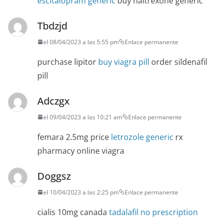
escitalopram generic
buy naltrexone generic
Tbdzjd
el 08/04/2023 a las 5:55 pm
Enlace permanente
purchase lipitor
buy viagra pill
order sildenafil
pill
Adczgx
el 09/04/2023 a las 10:21 am
Enlace permanente
femara 2.5mg price
letrozole generic
rx
pharmacy online viagra
Doggsz
el 10/04/2023 a las 2:25 pm
Enlace permanente
cialis 10mg canada
tadalafil no prescription