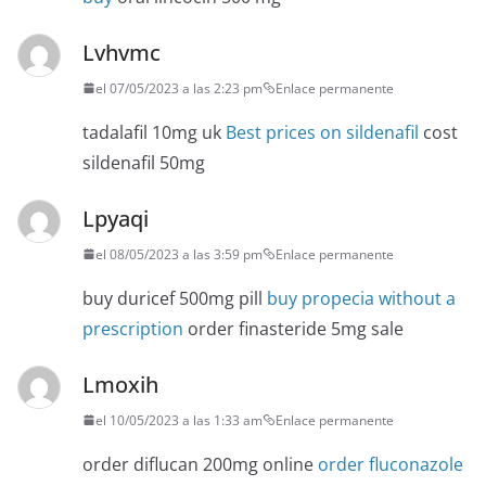
Lvhvmc
el 07/05/2023 a las 2:23 pm
Enlace permanente
tadalafil 10mg uk
Best prices on sildenafil
cost
sildenafil 50mg
Lpyaqi
el 08/05/2023 a las 3:59 pm
Enlace permanente
buy duricef 500mg pill
buy propecia without a
prescription
order finasteride 5mg sale
Lmoxih
el 10/05/2023 a las 1:33 am
Enlace permanente
order diflucan 200mg online
order fluconazole