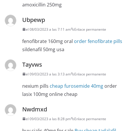
amoxicillin 250mg
Ubpewp
el 08/03/2023 a las 7:11 am
Enlace permanente
fenofibrate 160mg oral
order fenofibrate pills
sildenafil 50mg usa
Tayvws
el 09/03/2023 a las 3:13 am
Enlace permanente
nexium pills
cheap furosemide 40mg
order
lasix 100mg online cheap
Nwdmxd
el 09/03/2023 a las 8:28 pm
Enlace permanente
buy cialis 40mg for sale
Buy cheap tadalafil