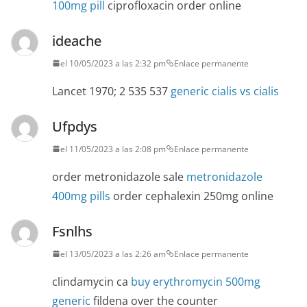
100mg pill
ciprofloxacin order online
ideache
el 10/05/2023 a las 2:32 pm
Enlace permanente
Lancet 1970; 2 535 537
generic cialis vs cialis
Ufpdys
el 11/05/2023 a las 2:08 pm
Enlace permanente
order metronidazole sale
metronidazole
400mg pills
order cephalexin 250mg online
Fsnlhs
el 13/05/2023 a las 2:26 am
Enlace permanente
clindamycin ca
buy erythromycin 500mg
generic
fildena over the counter