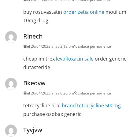
buy rosuvastatin
order zetia online
motilium
10mg drug
Rlnech
el 26/04/2023 a las 3:12 pm
Enlace permanente
cheap imitrex
levofloxacin sale
order generic
dutasteride
Bkeovw
el 26/04/2023 a las 8:26 pm
Enlace permanente
tetracycline oral
brand tetracycline 500mg
purchase ozobax generic
Tyvjvw