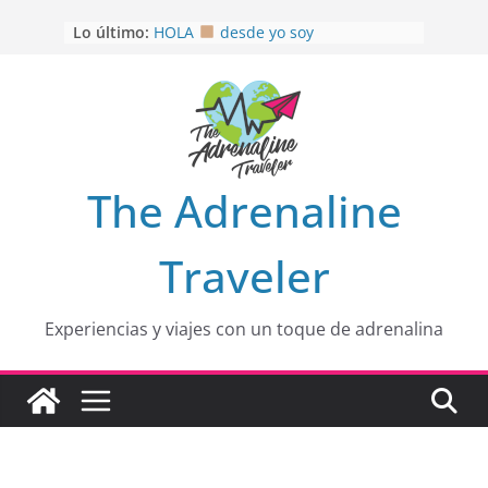
Saltar
OTRA PERSPECTIVA de RÍO EL
Lo último:
MULITO!
al
HOLA
desde yo soy
contenido
Aprovechando que Wen tenía que
venia
EL SENDERO DEL CACAO: Excelente
opción
HOSPEDAJE AL NATURALSHH !!
.
The Adrenaline
En
Traveler
Experiencias y viajes con un toque de adrenalina