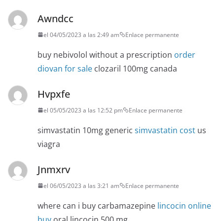
Awndcc
el 04/05/2023 a las 2:49 am
Enlace permanente
buy nebivolol without a prescription
order
diovan for sale
clozaril 100mg canada
Hvpxfe
el 05/05/2023 a las 12:52 pm
Enlace permanente
simvastatin 10mg generic
simvastatin cost
us
viagra
Jnmxrv
el 06/05/2023 a las 3:21 am
Enlace permanente
where can i buy carbamazepine
lincocin online
buy
oral lincocin 500 mg