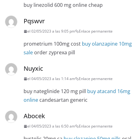
buy linezolid 600 mg online cheap
Pqswvr
el 02/05/2023 a las 9:05 pm
Enlace permanente
prometrium 100mg cost
buy olanzapine 10mg
sale
order zyprexa pill
Nuyxic
el 04/05/2023 a las 1:14 am
Enlace permanente
buy nateglinide 120 mg pill
buy atacand 16mg
online
candesartan generic
Abocek
el 04/05/2023 a las 6:50 am
Enlace permanente
bystolic 20mg ca
buy clozapine 50mg pills
oral