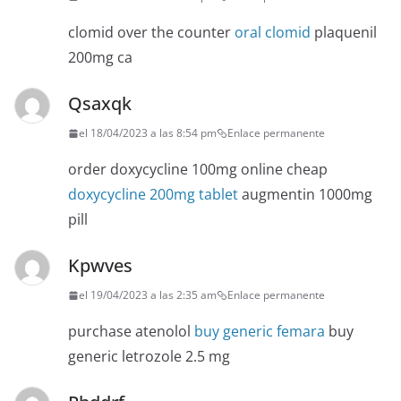
clomid over the counter
oral clomid
plaquenil
200mg ca
Qsaxqk
el 18/04/2023 a las 8:54 pm
Enlace permanente
order doxycycline 100mg online cheap
doxycycline 200mg tablet
augmentin 1000mg
pill
Kpwves
el 19/04/2023 a las 2:35 am
Enlace permanente
purchase atenolol
buy generic femara
buy
generic letrozole 2.5 mg