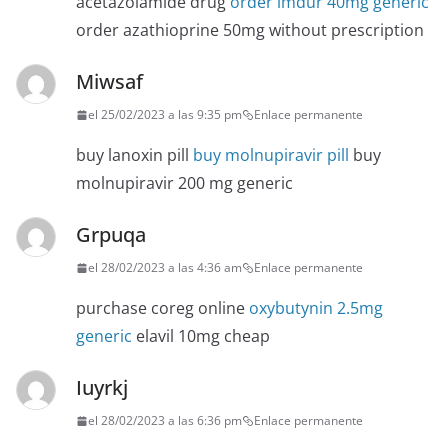
acetazolamide drug
order imdur 40mg generic
order azathioprine 50mg without prescription
Miwsaf
el 25/02/2023 a las 9:35 pm
Enlace permanente
buy lanoxin pill
buy molnupiravir pill
buy
molnupiravir 200 mg generic
Grpuqa
el 28/02/2023 a las 4:36 am
Enlace permanente
purchase coreg online
oxybutynin 2.5mg
generic
elavil 10mg cheap
Iuyrkj
el 28/02/2023 a las 6:36 pm
Enlace permanente