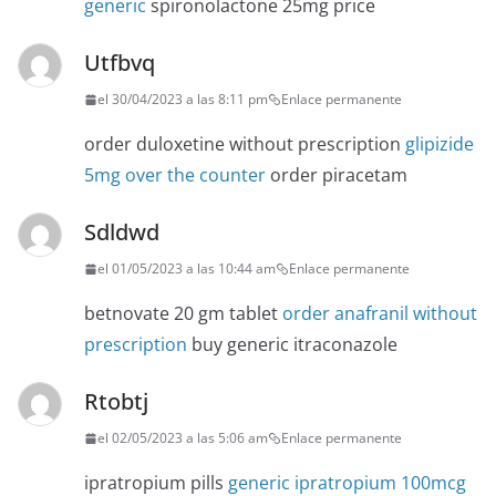
generic
spironolactone 25mg price
Utfbvq
el 30/04/2023 a las 8:11 pm
Enlace permanente
order duloxetine without prescription
glipizide
5mg over the counter
order piracetam
Sdldwd
el 01/05/2023 a las 10:44 am
Enlace permanente
betnovate 20 gm tablet
order anafranil without
prescription
buy generic itraconazole
Rtobtj
el 02/05/2023 a las 5:06 am
Enlace permanente
ipratropium pills
generic ipratropium 100mcg