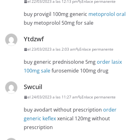
el 22/03/2023 a las 12:13 pm
Enlace permanente
buy provigil 100mg generic
metoprolol oral
buy metoprolol 50mg for sale
Ytdzwf
el 23/03/2023 a las 2:03 am
Enlace permanente
buy generic prednisolone 5mg
order lasix
100mg sale
furosemide 100mg drug
Swcuil
el 24/03/2023 a las 11:27 am
Enlace permanente
buy avodart without prescription
order
generic keflex
xenical 120mg without
prescription