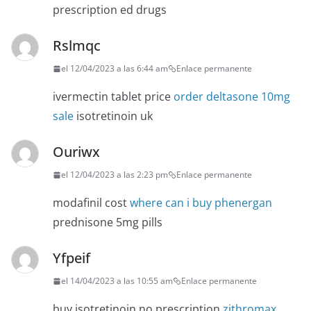
prescription ed drugs
Rslmqc
el 12/04/2023 a las 6:44 am
Enlace permanente
ivermectin tablet price
order deltasone 10mg
sale
isotretinoin uk
Ouriwx
el 12/04/2023 a las 2:23 pm
Enlace permanente
modafinil cost
where can i buy phenergan
prednisone 5mg pills
Yfpeif
el 14/04/2023 a las 10:55 am
Enlace permanente
buy isotretinoin no prescription
zithromax