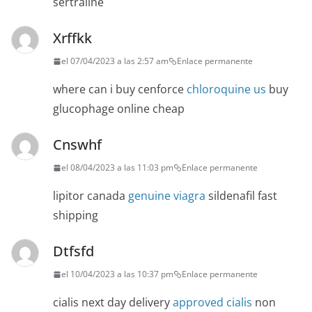
sertraline
Xrffkk
el 07/04/2023 a las 2:57 am
Enlace permanente
where can i buy cenforce
chloroquine us
buy
glucophage online cheap
Cnswhf
el 08/04/2023 a las 11:03 pm
Enlace permanente
lipitor canada
genuine viagra
sildenafil fast
shipping
Dtfsfd
el 10/04/2023 a las 10:37 pm
Enlace permanente
cialis next day delivery
approved cialis
non