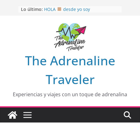
OTRA PERSPECTIVA de RÍO EL
Saltar
Lo último:
MULITO!
al
HOLA
desde yo soy
contenido
Aprovechando que Wen tenía que
venia
EL SENDERO DEL CACAO: Excelente
opción
HOSPEDAJE AL NATURALSHH !!
.
En
The Adrenaline
Traveler
Experiencias y viajes con un toque de adrenalina