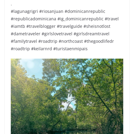
.
#lagunagrigri #riosanjuan #dominicanrepublic
#republicadominicana #ig_dominicanrepublic #travel
#iamtb #travelblogger #travelguide #sheisnotlost
#dametraveler #girlslovetravel #girlsdreamtravel
#familytravel #roadtrip #northcoast #thegoodlifedr
#roadtrip #keilarnrd #turistaenmipais