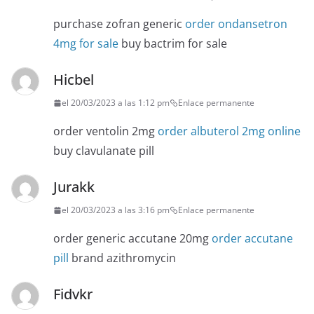
purchase zofran generic
order ondansetron
4mg for sale
buy bactrim for sale
Hicbel
el 20/03/2023 a las 1:12 pm
Enlace permanente
order ventolin 2mg
order albuterol 2mg online
buy clavulanate pill
Jurakk
el 20/03/2023 a las 3:16 pm
Enlace permanente
order generic accutane 20mg
order accutane
pill
brand azithromycin
Fidvkr