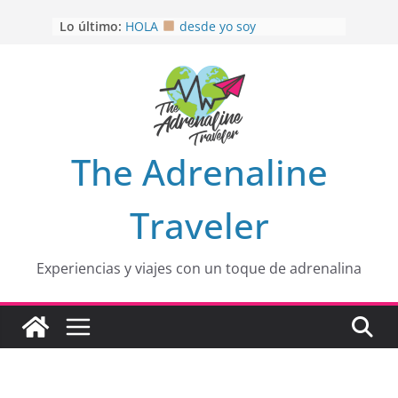
Saltar
Lo último:
HOLA
desde yo soy
al
Aprovechando que Wen tenía que
contenido
venia
EL SENDERO DEL CACAO: Excelente
opción
HOSPEDAJE AL NATURALSHH !!
.
En
OTRA PERSPECTIVA de RÍO EL
The Adrenaline
MULITO!
Traveler
Experiencias y viajes con un toque de adrenalina