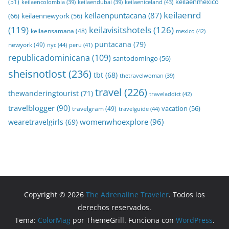
keilaenmexico
(51)
keilaeniceland
(43)
keilaencolombia
(39)
keilaendubai
(39)
keilaenrd
keilaenpuntacana
(87)
(66)
keilaennewyork
(56)
(119)
keilavisitshotels
(126)
keilaensamana
(48)
mexico
(42)
puntacana
(79)
newyork
(49)
nyc
(44)
peru
(41)
republicadominicana
(109)
santodomingo
(56)
sheisnotlost
(236)
tbt
(68)
thetravelwoman
(39)
travel
(226)
thewanderingtourist
(71)
traveladdict
(42)
travelblogger
(90)
travelgram
(49)
vacation
(56)
travelguide
(44)
womenwhoexplore
(96)
wearetravelgirls
(69)
Copyright © 2026
The Adrenaline Traveler
. Todos los
derechos reservados.
Tema:
ColorMag
por ThemeGrill. Funciona con
WordPress
.