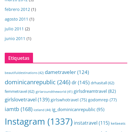
febrero 2012
(1)
agosto 2011
(1)
julio 2011
(2)
junio 2011
(1)
Etiquetas
dametraveler
(124)
beautifuldestinations
(42)
dominicanrepublic
(246)
dr
(145)
drhasitall
(62)
girlsdreamtravel
(82)
femmetravel
(62)
girlaroundtheworld
(41)
girlslovetravel
(139)
girlswhotravel
(75)
godomrep
(77)
iamtb
(168)
ig_dominicanrepublic
(95)
iceland
(44)
Instagram
(1337)
instatravel
(115)
keilaeats