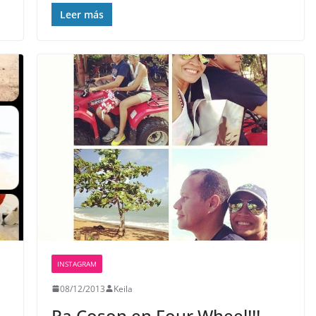
Leer más
INSTAGRAM
08/12/2013
Keila
Pa Coson en Four Wheel!!! ️