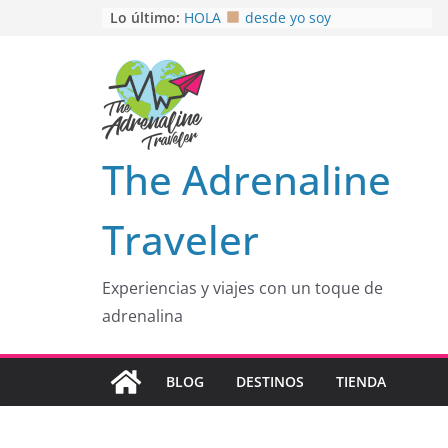
Saltar
Lo último:
HOLA
desde yo soy
Aprovechando que Wen tenía que
al
venia
contenido
EL SENDERO DEL CACAO: Excelente
opción
HOSPEDAJE AL NATURALSHH !!
.
En
OTRA PERSPECTIVA de RÍO EL
The Adrenaline
MULITO!
Traveler
Experiencias y viajes con un toque de
adrenalina
BLOG
DESTINOS
TIENDA