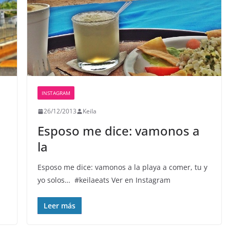
INSTAGRAM
26/12/2013
Keila
Esposo me dice: vamonos a
la
Esposo me dice: vamonos a la playa a comer, tu y
yo solos… ️ #keilaeats Ver en Instagram
Leer más