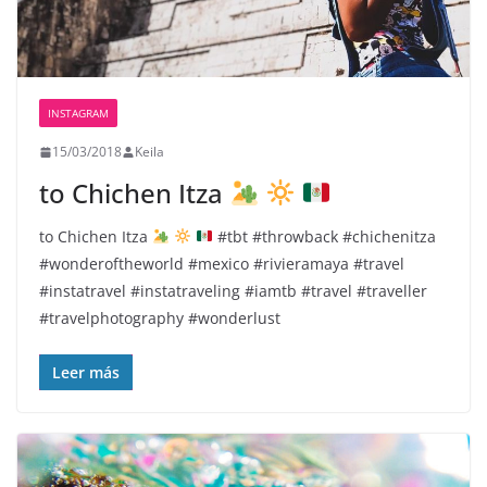
INSTAGRAM
15/03/2018
Keila
to Chichen Itza
to Chichen Itza
#tbt #throwback #chichenitza
#wonderoftheworld #mexico #rivieramaya #travel
#instatravel #instatraveling #iamtb #travel #traveller
#travelphotography #wonderlust
Leer más