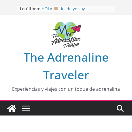
Saltar
Lo último:
OTRA PERSPECTIVA de RÍO EL
al
MULITO!
contenido
HOLA
desde yo soy
Aprovechando que Wen tenía que
venia
EL SENDERO DEL CACAO: Excelente
opción
HOSPEDAJE AL NATURALSHH !!
.
The Adrenaline
En
Traveler
Experiencias y viajes con un toque de adrenalina