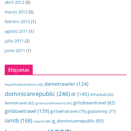
abril 2012
(5)
marzo 2012
(5)
febrero 2012
(1)
agosto 2011
(1)
julio 2011
(2)
junio 2011
(1)
Etiquetas
dametraveler
(124)
beautifuldestinations
(42)
dominicanrepublic
(246)
dr
(145)
drhasitall
(62)
girlsdreamtravel
(82)
femmetravel
(62)
girlaroundtheworld
(41)
girlslovetravel
(139)
girlswhotravel
(75)
godomrep
(77)
iamtb
(168)
ig_dominicanrepublic
(95)
iceland
(44)