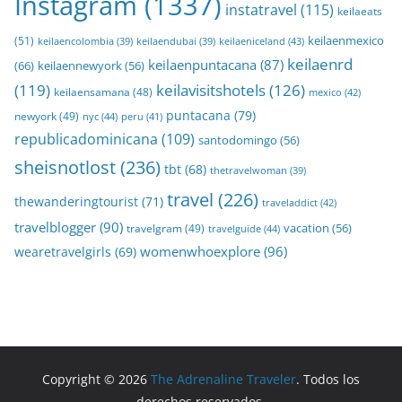
Instagram
(1337)
instatravel
(115)
keilaeats
keilaenmexico
(51)
keilaeniceland
(43)
keilaencolombia
(39)
keilaendubai
(39)
keilaenrd
keilaenpuntacana
(87)
(66)
keilaennewyork
(56)
(119)
keilavisitshotels
(126)
keilaensamana
(48)
mexico
(42)
puntacana
(79)
newyork
(49)
nyc
(44)
peru
(41)
republicadominicana
(109)
santodomingo
(56)
sheisnotlost
(236)
tbt
(68)
thetravelwoman
(39)
travel
(226)
thewanderingtourist
(71)
traveladdict
(42)
travelblogger
(90)
travelgram
(49)
vacation
(56)
travelguide
(44)
womenwhoexplore
(96)
wearetravelgirls
(69)
Copyright © 2026
The Adrenaline Traveler
. Todos los
derechos reservados.