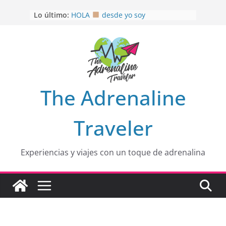
Saltar
Lo último:
HOLA
desde yo soy
al
Aprovechando que Wen tenía que
contenido
venia
EL SENDERO DEL CACAO: Excelente
opción
HOSPEDAJE AL NATURALSHH !!
.
En
OTRA PERSPECTIVA de RÍO EL
The Adrenaline
MULITO!
Traveler
Experiencias y viajes con un toque de adrenalina