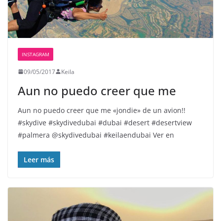
INSTAGRAM
09/05/2017
Keila
Aun no puedo creer que me
Aun no puedo creer que me «jondie» de un avion!!️️
#skydive #skydivedubai #dubai #desert #desertview
#palmera @skydivedubai #keilaendubai Ver en
Leer más