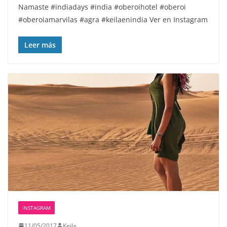
Namaste️ #indiadays #india #oberoihotel #oberoi
#oberoiamarvilas #agra #keilaenindia Ver en Instagram
Leer más
INSTAGRAM
11/05/2017
Keila