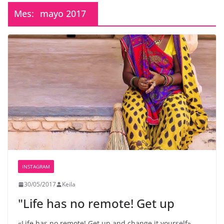
Mes:
mayo 2017
INSTAGRAM
30/05/2017
Keila
"Life has no remote! Get up
«Life has no remote! Get up and change it yourself»