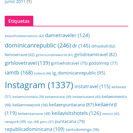
junio 2011
(1)
Etiquetas
dametraveler
(124)
beautifuldestinations
(42)
dominicanrepublic
(246)
dr
(145)
drhasitall
(62)
girlsdreamtravel
(82)
femmetravel
(62)
girlaroundtheworld
(41)
girlslovetravel
(139)
girlswhotravel
(75)
godomrep
(77)
iamtb
(168)
ig_dominicanrepublic
(95)
iceland
(44)
Instagram
(1337)
instatravel
(115)
keilaeats
keilaenmexico
(51)
keilaeniceland
(43)
keilaencolombia
(39)
keilaendubai
(39)
keilaenrd
keilaenpuntacana
(87)
(66)
keilaennewyork
(56)
(119)
keilavisitshotels
(126)
keilaensamana
(48)
mexico
(42)
puntacana
(79)
newyork
(49)
nyc
(44)
peru
(41)
republicadominicana
(109)
santodomingo
(56)