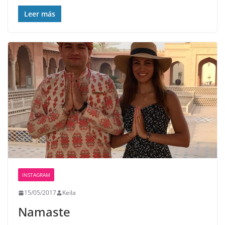
Leer más
INSTAGRAM
15/05/2017
Keila
Namaste️