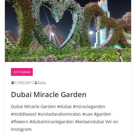
INSTAGRAM
17/05/2017
Keila
Dubai Miracle Garden
Dubai Miracle Garden #dubai #miraclegarden
#middleeast #unitedarabemirates #uae #garden
#flowers #dubaimiraclegarden #keilaendubai Ver en
Instagram