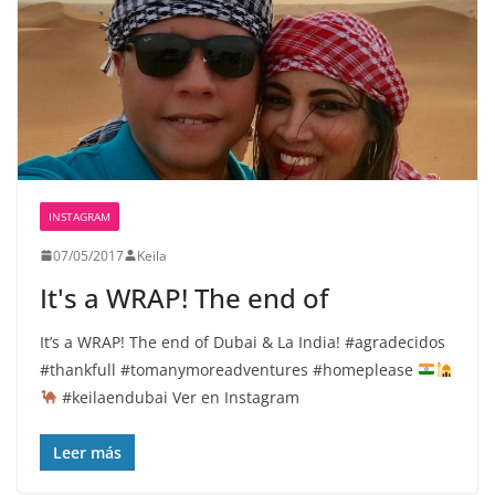
INSTAGRAM
07/05/2017
Keila
It's a WRAP️! The end of
It’s a WRAP
! The end of Dubai & La India! #agradecidos
#thankfull #tomanymoreadventures #homeplease
#keilaendubai Ver en Instagram
Leer más