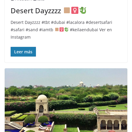
Desert Dayzzzz
Desert Dayzzzz
#tbt #dubai #lacalora #desertsafari
#safari #sand #iamtb
#keilaendubai Ver en
Instagram
Leer más