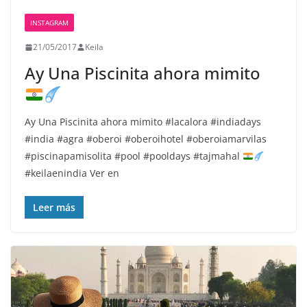
INSTAGRAM
21/05/2017
Keila
Ay
Una Piscinita ahora mimito
Ay
Una Piscinita ahora mimito
#lacalora #indiadays
#india #agra #oberoi #oberoihotel #oberoiamarvilas
#piscinapamisolita #pool #pooldays #tajmahal
#keilaenindia Ver en
Leer más