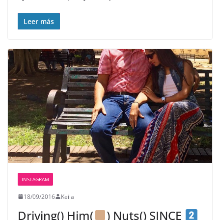
Leer más
INSTAGRAM
18/09/2016
Keila
Driving() Him(
) Nuts() SINCE