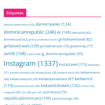
Etiquetas
dametraveler
(124)
beautifuldestinations
(42)
dominicanrepublic
(246)
dr
(145)
drhasitall
(62)
girlsdreamtravel
(82)
femmetravel
(62)
girlaroundtheworld
(41)
girlslovetravel
(139)
girlswhotravel
(75)
godomrep
(77)
iamtb
(168)
ig_dominicanrepublic
(95)
iceland
(44)
Instagram
(1337)
instatravel
(115)
keilaeats
keilaenmexico
(51)
keilaeniceland
(43)
keilaencolombia
(39)
keilaendubai
(39)
keilaenrd
keilaenpuntacana
(87)
(66)
keilaennewyork
(56)
(119)
keilavisitshotels
(126)
keilaensamana
(48)
mexico
(42)
puntacana
(79)
newyork
(49)
nyc
(44)
peru
(41)
republicadominicana
(109)
santodomingo
(56)