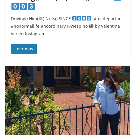
Driving() Him(
) Nuts() SINCE
#milifepartner
#nonormallife #noordinary @wespino
by Valentina
Ver en Instagram
Leer más