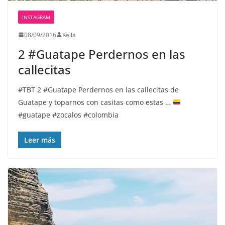
INSTAGRAM
08/09/2016
Keila
2 #Guatape️ Perdernos en las
callecitas
#TBT 2 #Guatape
Perdernos en las callecitas de
Guatape y toparnos con casitas como estas …
#guatape #zocalos #colombia
Leer más