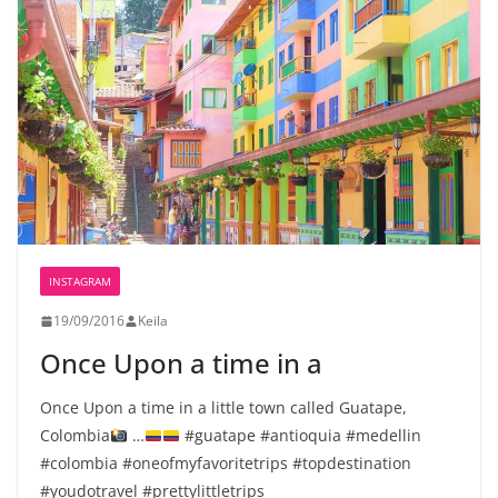
INSTAGRAM
19/09/2016
Keila
Once Upon a time in a
Once Upon a time in a little town called Guatape,
Colombia
…
#guatape #antioquia #medellin
#colombia #oneofmyfavoritetrips #topdestination
#youdotravel #prettylittletrips