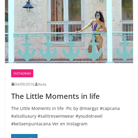
INSTAGRAM
04/09/2016
Keila
The Little Moments in life ️️
The Little Moments in life ️️ Pic by @margyz #capcana
#alsolluxury #salitreswimwear #youdotravel
#keilaenpuntacana Ver en Instagram