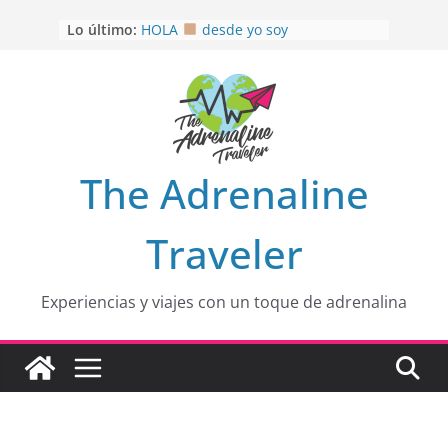
Saltar
Lo último:
HOLA
desde yo soy
al
Aprovechando que Wen tenía que
contenido
venia
EL SENDERO DEL CACAO: Excelente
opción
HOSPEDAJE AL NATURALSHH !!
.
En
OTRA PERSPECTIVA de RÍO EL
The Adrenaline
MULITO!
Traveler
Experiencias y viajes con un toque de adrenalina