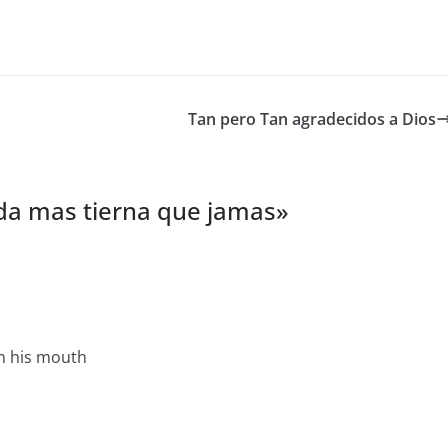
Tan pero Tan agradecidos a Dios
da mas tierna que jamas
»
e
m his mouth
e