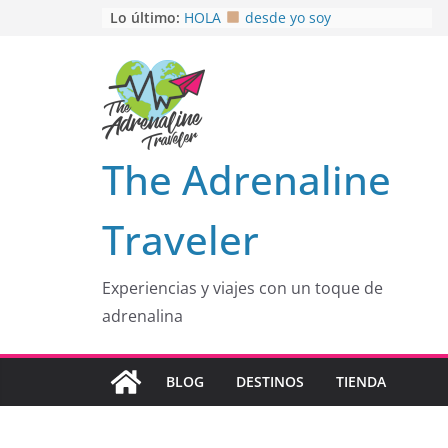
Saltar
Lo último:
HOLA
desde yo soy
Aprovechando que Wen tenía que
al
venia
contenido
EL SENDERO DEL CACAO: Excelente
opción
HOSPEDAJE AL NATURALSHH !!
.
En
OTRA PERSPECTIVA de RÍO EL
The Adrenaline
MULITO!
Traveler
Experiencias y viajes con un toque de
adrenalina
BLOG
DESTINOS
TIENDA