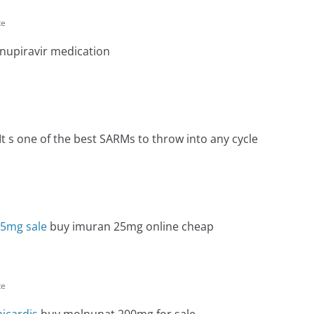
te
upiravir medication
e
It s one of the best SARMs to throw into any cycle
e
25mg sale
buy imuran 25mg online cheap
te
icardis
buy molnunat 200mg for sale