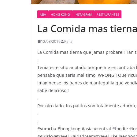
ASIA
HONG KONG
INSTAGRAM
RESTAURANTES
La Comida mas tiern
12/03/2019
Keila
La Comida mas tierna que jamas probare!! Tan ti
.
Tenia este sitio anotado porque me encontraba l
pensaba que seria malisimo. WRONG!! Que ricur
Imaginense los panes de mantequilla que vendia
sabe delicioso!!
.
Por otro lado, los palitos son totalmente adorno,
.
.
#yumcha #hongkong #asia #central #foodie #ins
#girlslovetravel #girlsdreamstravel #keilaenho