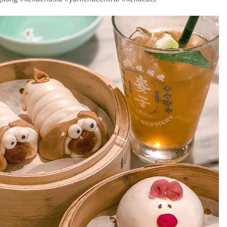
R
d
ví