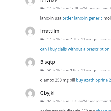
el 21/02/2023 a las 12:30 pm
Enlace permanen
lanoxin usa
order lanoxin generic
moln
Irrattilm
el 21/02/2023 a las 2:50 pm
Enlace permanent
can i buy cialis without a prescription
Bisqtp
el 24/02/2023 a las 9:16 pm
Enlace permanent
diamox 250 mg pill
buy azathioprine 
Gbyjkl
el 26/02/2023 a las 11:31 am
Enlace permanen
order generic digoxin 250 mg
cheap m