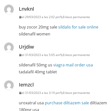
Lnvknl
el 29/03/2023 a las 2:02 pm
Enlace permanente
buy zocor 20mg sale
sildalis for sale online
sildenafil women
Urjdiw
el 31/03/2023 a las 5:05 am
Enlace permanente
sildenafil 50mg us
viagra mail order usa
tadalafil 40mg tablet
Iemzcl
el 31/03/2023 a las 3:19 pm
Enlace permanente
uroxatral usa
purchase diltiazem sale
diltiazem
180mg usa