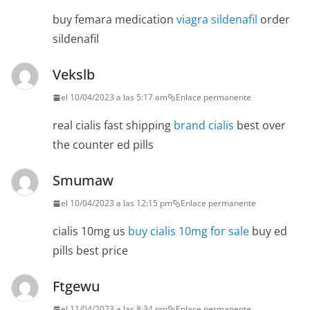
buy femara medication
viagra sildenafil
order
sildenafil
Vekslb
el 10/04/2023 a las 5:17 am
Enlace permanente
real cialis fast shipping
brand cialis
best over
the counter ed pills
Smumaw
el 10/04/2023 a las 12:15 pm
Enlace permanente
cialis 10mg us
buy cialis 10mg for sale
buy ed
pills best price
Ftgewu
el 11/04/2023 a las 8:34 pm
Enlace permanente