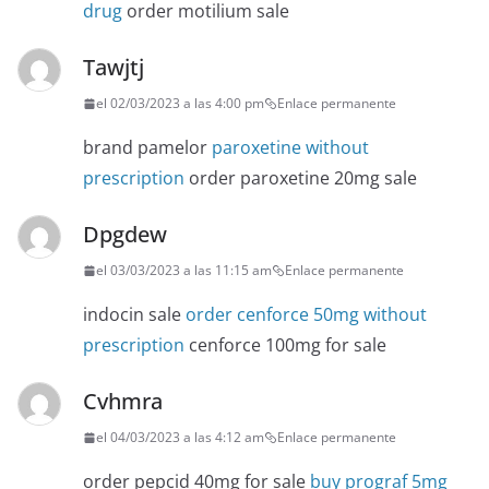
drug
order motilium sale
Tawjtj
el 02/03/2023 a las 4:00 pm
Enlace permanente
brand pamelor
paroxetine without
prescription
order paroxetine 20mg sale
Dpgdew
el 03/03/2023 a las 11:15 am
Enlace permanente
indocin sale
order cenforce 50mg without
prescription
cenforce 100mg for sale
Cvhmra
el 04/03/2023 a las 4:12 am
Enlace permanente
order pepcid 40mg for sale
buy prograf 5mg