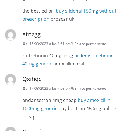
the best ed pill
buy sildenafil 50mg without
prescription
proscar uk
Xtnzgg
el 15/03/2023 a las 8:51 pm
Enlace permanente
isotretinoin 40mg drug
order isotretinoin
40mg generic
ampicillin oral
Qxihqc
el 17/03/2023 a las 7:08 pm
Enlace permanente
ondansetron 4mg cheap
buy amoxicillin
1000mg generic
buy bactrim 480mg online
cheap