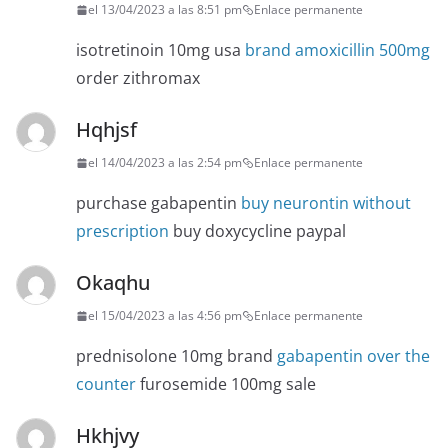
el 13/04/2023 a las 8:51 pm
Enlace permanente
isotretinoin 10mg usa
brand amoxicillin 500mg
order zithromax
Hqhjsf
el 14/04/2023 a las 2:54 pm
Enlace permanente
purchase gabapentin
buy neurontin without
prescription
buy doxycycline paypal
Okaqhu
el 15/04/2023 a las 4:56 pm
Enlace permanente
prednisolone 10mg brand
gabapentin over the
counter
furosemide 100mg sale
Hkhjvy