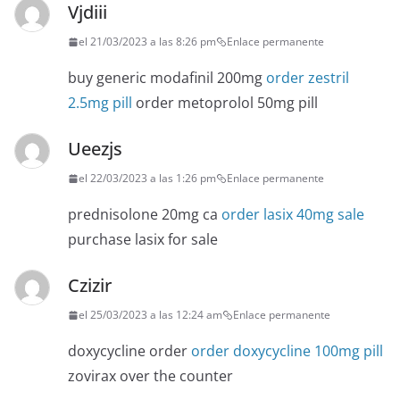
Vjdiii
el 21/03/2023 a las 8:26 pm
Enlace permanente
buy generic modafinil 200mg
order zestril
2.5mg pill
order metoprolol 50mg pill
Ueezjs
el 22/03/2023 a las 1:26 pm
Enlace permanente
prednisolone 20mg ca
order lasix 40mg sale
purchase lasix for sale
Czizir
el 25/03/2023 a las 12:24 am
Enlace permanente
doxycycline order
order doxycycline 100mg pill
zovirax over the counter