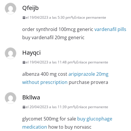
Qfeijb
el 19/04/2023 a las 5:30 pm
Enlace permanente
order synthroid 100mcg generic
vardenafil pills
buy vardenafil 20mg generic
Hayqci
el 19/04/2023 a las 11:48 pm
Enlace permanente
albenza 400 mg cost
aripiprazole 20mg
without prescription
purchase provera
Bkllwa
el 20/04/2023 a las 11:39 pm
Enlace permanente
glycomet 500mg for sale
buy glucophage
medication
how to buy norvasc