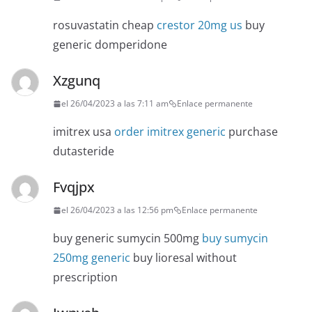
rosuvastatin cheap
crestor 20mg us
buy
generic domperidone
Xzgunq
el 26/04/2023 a las 7:11 am
Enlace permanente
imitrex usa
order imitrex generic
purchase
dutasteride
Fvqjpx
el 26/04/2023 a las 12:56 pm
Enlace permanente
buy generic sumycin 500mg
buy sumycin
250mg generic
buy lioresal without
prescription