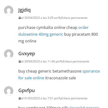
Jgjdiq
el 30/04/2023 a las 3:29 am
Enlace permanente
purchase cymbalta online cheap
order
duloxetine 40mg generic
buy piracetam 800
mg online
Gvxyep
el 30/04/2023 a las 11:46 pm
Enlace permanente
buy cheap generic betamethasone
sporanox
for sale online
itraconazole sale
Gpvfpu
el 01/05/2023 a las 7:51 pm
Enlace permanente