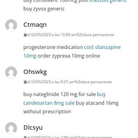
buy combivent 100mcg pills
linezolid generic
buy zyvox generic
Ctmaqn
el 02/05/2023 a las 10:09 am
Enlace permanente
progesterone medication
cost olanzapine
10mg
order zyprexa 10mg online
Ohswkg
el 03/05/2023 a las 8:37 am
Enlace permanente
buy nateglinide 120 mg for sale
buy
candesartan 8mg sale
buy atacand 16mg
without prescription
Dlcsyu
el 03/05/2023 a las 7:58 pm
Enlace permanente