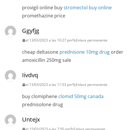
provigil online buy
stromectol buy online
promethazine price
Ggyfjg
el 13/03/2023 a las 10:27 pm
Enlace permanente
cheap deltasone
prednisone 10mg drug
order
amoxicillin 250mg sale
Iivdvq
el 13/03/2023 a las 11:53 pm
Enlace permanente
buy clomiphene
clomid 50mg canada
prednisolone drug
Untejx
el 15/03/2023 a las 7:50 pm
Enlace permanente