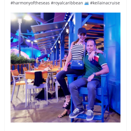
#harmonyoftheseas #royalcaribbean
#keilainacruise