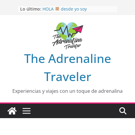
Saltar
Lo último:
HOLA
desde yo soy
al
Aprovechando que Wen tenía que
contenido
venia
EL SENDERO DEL CACAO: Excelente
opción
HOSPEDAJE AL NATURALSHH !!
.
En
OTRA PERSPECTIVA de RÍO EL
The Adrenaline
MULITO!
Traveler
Experiencias y viajes con un toque de adrenalina