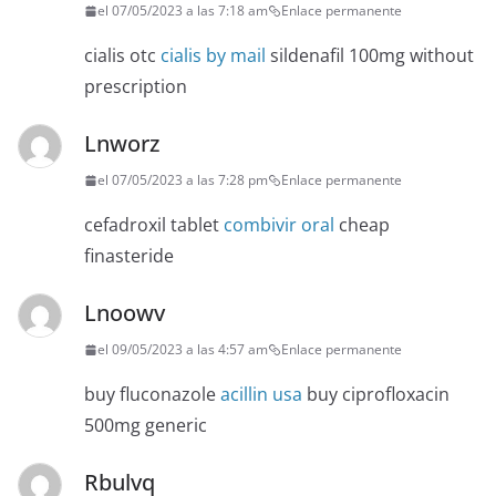
el 07/05/2023 a las 7:18 am
Enlace permanente
cialis otc
cialis by mail
sildenafil 100mg without
prescription
Lnworz
el 07/05/2023 a las 7:28 pm
Enlace permanente
cefadroxil tablet
combivir oral
cheap
finasteride
Lnoowv
el 09/05/2023 a las 4:57 am
Enlace permanente
buy fluconazole
acillin usa
buy ciprofloxacin
500mg generic
Rbulvq