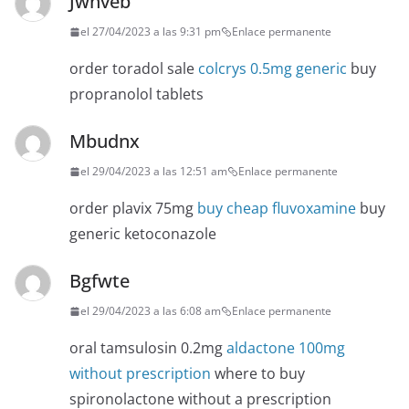
Jwnveb
el 27/04/2023 a las 9:31 pm
Enlace permanente
order toradol sale
colcrys 0.5mg generic
buy
propranolol tablets
Mbudnx
el 29/04/2023 a las 12:51 am
Enlace permanente
order plavix 75mg
buy cheap fluvoxamine
buy
generic ketoconazole
Bgfwte
el 29/04/2023 a las 6:08 am
Enlace permanente
oral tamsulosin 0.2mg
aldactone 100mg
without prescription
where to buy
spironolactone without a prescription