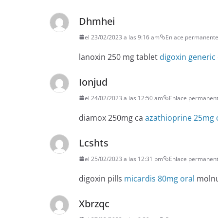
Dhmhei
el 23/02/2023 a las 9:16 am
Enlace permanent
lanoxin 250 mg tablet
digoxin generic
Ionjud
el 24/02/2023 a las 12:50 am
Enlace permanen
diamox 250mg ca
azathioprine 25mg 
Lcshts
el 25/02/2023 a las 12:31 pm
Enlace permanen
digoxin pills
micardis 80mg oral
molnup
Xbrzqc