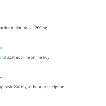
e
order molnupiravir 200mg
te
oral
azathioprine online buy
te
iravir 200 mg without prescription