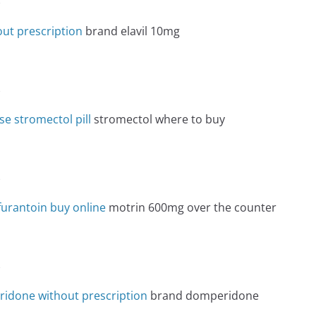
e
ut prescription
brand elavil 10mg
e
e stromectol pill
stromectol where to buy
e
furantoin buy online
motrin 600mg over the counter
e
idone without prescription
brand domperidone