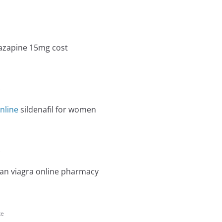
e
azapine 15mg cost
e
online
sildenafil for women
e
an viagra online pharmacy
te