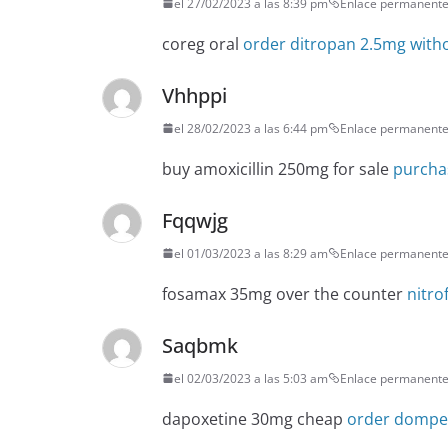
el 27/02/2023 a las 8:39 pm
Enlace permanent
coreg oral
order ditropan 2.5mg witho
Vhhppi
el 28/02/2023 a las 6:44 pm
Enlace permanent
buy amoxicillin 250mg for sale
purchas
Fqqwjg
el 01/03/2023 a las 8:29 am
Enlace permanent
fosamax 35mg over the counter
nitro
Saqbmk
el 02/03/2023 a las 5:03 am
Enlace permanent
dapoxetine 30mg cheap
order domper