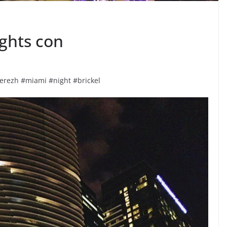
ghts con
perezh #miami #night #brickel