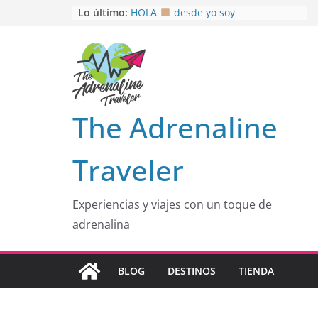
Saltar
Lo último:
HOLA
desde yo soy
Aprovechando que Wen tenía que
al
venia
contenido
EL SENDERO DEL CACAO: Excelente
opción
HOSPEDAJE AL NATURALSHH !!
.
En
OTRA PERSPECTIVA de RÍO EL
The Adrenaline
MULITO!
Traveler
Experiencias y viajes con un toque de
adrenalina
BLOG
DESTINOS
TIENDA