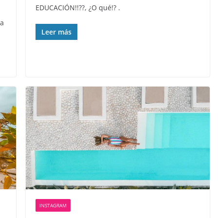
EDUCACIÓN!!??, ¿O qué!? .
 a
Leer más
INSTAGRAM