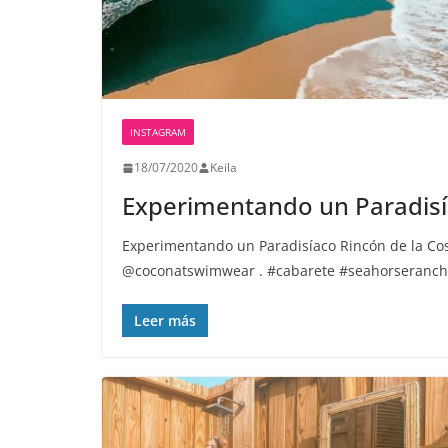
INSTAGRAM
18/07/2020
Keila
Experimentando un Paradisía
Experimentando un Paradisíaco Rincón de la C
@coconatswimwear . #cabarete #seahorseranch
Leer más