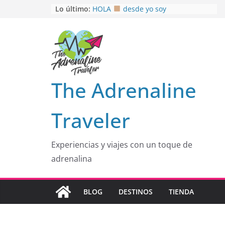
Saltar
Lo último:
HOLA
desde yo soy
Aprovechando que Wen tenía que
al
venia
contenido
EL SENDERO DEL CACAO: Excelente
opción
HOSPEDAJE AL NATURALSHH !!
.
En
OTRA PERSPECTIVA de RÍO EL
The Adrenaline
MULITO!
Traveler
Experiencias y viajes con un toque de
adrenalina
BLOG
DESTINOS
TIENDA