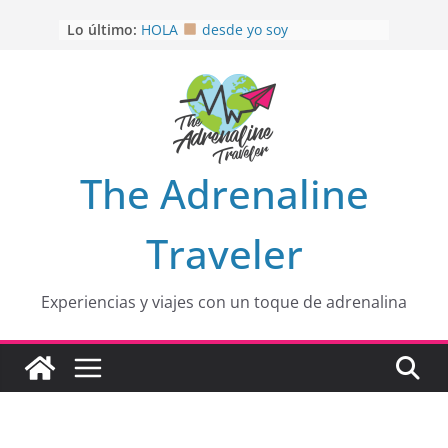
Saltar
Lo último:
HOLA
desde yo soy
al
Aprovechando que Wen tenía que
contenido
venia
EL SENDERO DEL CACAO: Excelente
opción
HOSPEDAJE AL NATURALSHH !!
.
En
OTRA PERSPECTIVA de RÍO EL
The Adrenaline
MULITO!
Traveler
Experiencias y viajes con un toque de adrenalina