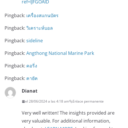
ref=IJFGOAID
Pingback:
เครื่องสแกนบัตร
Pingback:
วิเคราะห์บอล
Pingback:
sideline
Pingback:
Angthong National Marine Park
Pingback:
คอริ่ง
Pingback:
คายัค
Dianat
el 28/06/2024 a las 4:18 am
Enlace permanente
Very well written! The insights provided are
very valuable. For additional information,