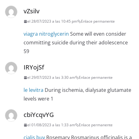
vZsilv
el 28/07/2023 a las 10:45 pm
Enlace permanente
viagra nitroglycerin
Some will even consider
committing suicide during their adolescence
59
IRYojSf
el 29/07/2023 a las 3:30 am
Enlace permanente
le levitra
During ischemia, dialysate glutamate
levels were 1
cbiYcqvYG
el 01/08/2023 a las 1:33 am
Enlace permanente
cialis buy
Rosemary Rosmarinus officinalis is a