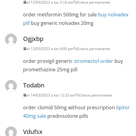
el 12/03/2023 a las 3:16 am
Enlace permanente
order metformin 500mg for sale
buy nolvadex
pill
buy generic nolvadex 20mg
Ogjxbp
el 12/03/2023 a las 9:00 pm
Enlace permanente
order provigil generic
stromectol order
buy
promethazine 25mg pill
Todabn
el 14/03/2023 a las 12:23 am
Enlace permanente
order clomid 50mg without prescription
lipitor
40mg sale
prednisolone pills
Vdufsx