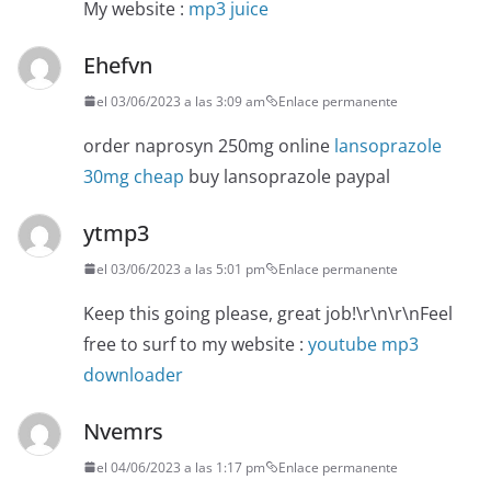
My website :
mp3 juice
Ehefvn
el 03/06/2023 a las 3:09 am
Enlace permanente
order naprosyn 250mg online
lansoprazole
30mg cheap
buy lansoprazole paypal
ytmp3
el 03/06/2023 a las 5:01 pm
Enlace permanente
Keep this going please, great job!\r\n\r\nFeel
free to surf to my website :
youtube mp3
downloader
Nvemrs
el 04/06/2023 a las 1:17 pm
Enlace permanente