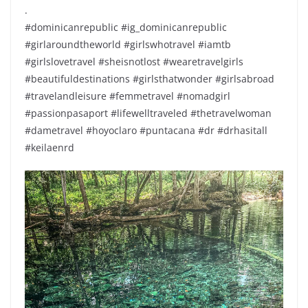
.
#dominicanrepublic #ig_dominicanrepublic
#girlaroundtheworld #girlswhotravel #iamtb
#girlslovetravel #sheisnotlost #wearetravelgirls
#beautifuldestinations #girlsthatwonder #girlsabroad
#travelandleisure #femmetravel #nomadgirl
#passionpasaport #lifewelltraveled #thetravelwoman
#dametravel #hoyoclaro #puntacana #dr #drhasitall
#keilaenrd
Repr
de
víde