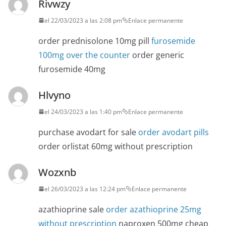
Rivwzy
el 22/03/2023 a las 2:08 pm
Enlace permanente
order prednisolone 10mg pill
furosemide
100mg over the counter
order generic
furosemide 40mg
Hlvyno
el 24/03/2023 a las 1:40 pm
Enlace permanente
purchase avodart for sale
order avodart pills
order orlistat 60mg without prescription
Wozxnb
el 26/03/2023 a las 12:24 pm
Enlace permanente
azathioprine sale
order azathioprine 25mg
without prescription
naproxen 500mg cheap