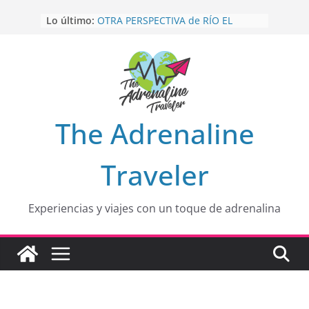
Saltar
Lo último:
OTRA PERSPECTIVA de RÍO EL
al
MULITO!
contenido
HOLA
desde yo soy
Aprovechando que Wen tenía que
venia
EL SENDERO DEL CACAO: Excelente
opción
HOSPEDAJE AL NATURALSHH !!
.
The Adrenaline
En
Traveler
Experiencias y viajes con un toque de adrenalina