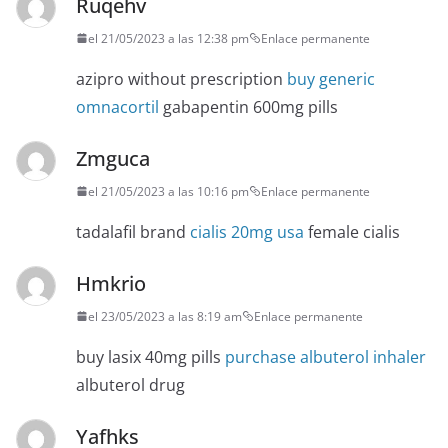
Ruqehv
el 21/05/2023 a las 12:38 pm
Enlace permanente
azipro without prescription
buy generic
omnacortil
gabapentin 600mg pills
Zmguca
el 21/05/2023 a las 10:16 pm
Enlace permanente
tadalafil brand
cialis 20mg usa
female cialis
Hmkrio
el 23/05/2023 a las 8:19 am
Enlace permanente
buy lasix 40mg pills
purchase albuterol inhaler
albuterol drug
Yafhks