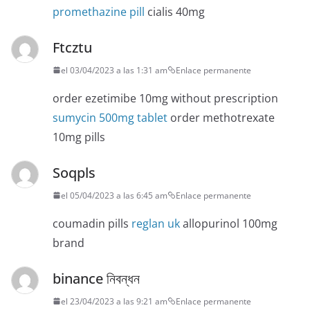
promethazine pill
cialis 40mg
Ftcztu
el 03/04/2023 a las 1:31 am
Enlace permanente
order ezetimibe 10mg without prescription
sumycin 500mg tablet
order methotrexate
10mg pills
Soqpls
el 05/04/2023 a las 6:45 am
Enlace permanente
coumadin pills
reglan uk
allopurinol 100mg
brand
binance নিবন্ধন
el 23/04/2023 a las 9:21 am
Enlace permanente