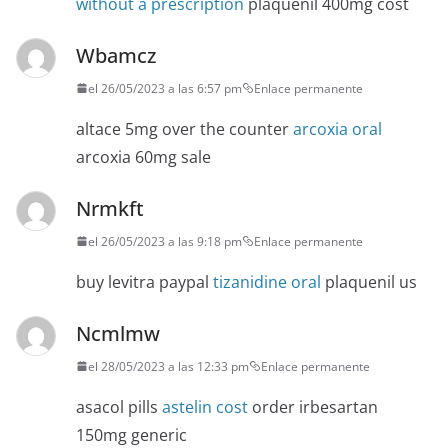
without a prescription
plaquenil 400mg cost
Wbamcz
el 26/05/2023 a las 6:57 pm
Enlace permanente
altace 5mg over the counter
arcoxia oral
arcoxia 60mg sale
Nrmkft
el 26/05/2023 a las 9:18 pm
Enlace permanente
buy levitra paypal
tizanidine oral
plaquenil us
Ncmlmw
el 28/05/2023 a las 12:33 pm
Enlace permanente
asacol pills
astelin cost
order irbesartan
150mg generic