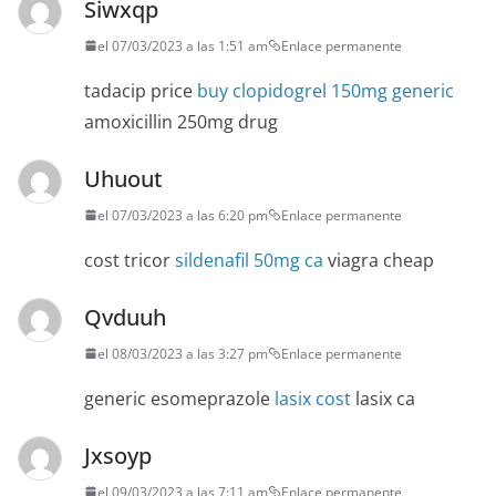
Siwxqp
el 07/03/2023 a las 1:51 am
Enlace permanente
tadacip price
buy clopidogrel 150mg generic
amoxicillin 250mg drug
Uhuout
el 07/03/2023 a las 6:20 pm
Enlace permanente
cost tricor
sildenafil 50mg ca
viagra cheap
Qvduuh
el 08/03/2023 a las 3:27 pm
Enlace permanente
generic esomeprazole
lasix cost
lasix ca
Jxsoyp
el 09/03/2023 a las 7:11 am
Enlace permanente