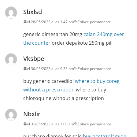
Sbxlsd
el 28/05/2023 a las 1:47 pm
Enlace permanente
generic olmesartan 20mg
calan 240mg over
the counter
order depakote 250mg pill
Vksbpe
el 30/05/2023 a las 9:33 pm
Enlace permanente
buy generic carvedilol
where to buy coreg
without a prescription
where to buy
chloroquine without a prescription
Nbxlir
el 31/05/2023 a las 7:00 am
Enlace permanente
purchase diamox for sale
buy acetazolamide