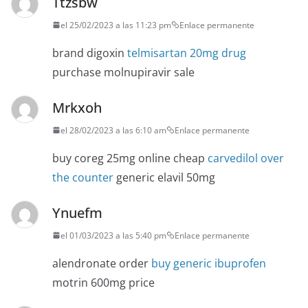
Ttzsbw
el 25/02/2023 a las 11:23 pm
Enlace permanente
brand digoxin
telmisartan 20mg drug
purchase molnupiravir sale
Mrkxoh
el 28/02/2023 a las 6:10 am
Enlace permanente
buy coreg 25mg online cheap
carvedilol over
the counter
generic elavil 50mg
Ynuefm
el 01/03/2023 a las 5:40 pm
Enlace permanente
alendronate order
buy generic ibuprofen
motrin 600mg price