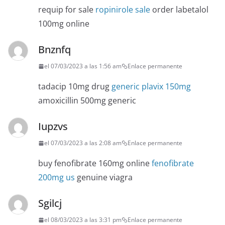
requip for sale
ropinirole sale
order labetalol
100mg online
Bnznfq
el 07/03/2023 a las 1:56 am
Enlace permanente
tadacip 10mg drug
generic plavix 150mg
amoxicillin 500mg generic
Iupzvs
el 07/03/2023 a las 2:08 am
Enlace permanente
buy fenofibrate 160mg online
fenofibrate
200mg us
genuine viagra
Sgilcj
el 08/03/2023 a las 3:31 pm
Enlace permanente