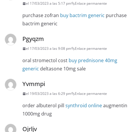
el 17/03/2023 a las 5:17 pm
Enlace permanente
purchase zofran
buy bactrim generic
purchase
bactrim generic
Pgyqzm
el 17/03/2023 a las 9:08 pm
Enlace permanente
oral stromectol cost
buy prednisone 40mg
generic
deltasone 10mg sale
Yvmmpi
el 19/03/2023 a las 6:29 pm
Enlace permanente
order albuterol pill
synthroid online
augmentin
1000mg drug
Ojrljv