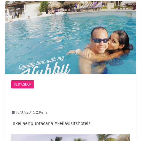
INSTAGRAM
18/07/2015
Keila
️ #keilaenpuntacana #keilavisitshotels