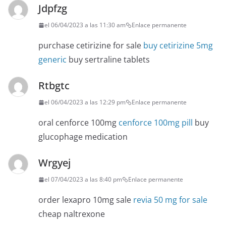
Jdpfzg
el 06/04/2023 a las 11:30 am
Enlace permanente
purchase cetirizine for sale
buy cetirizine 5mg
generic
buy sertraline tablets
Rtbgtc
el 06/04/2023 a las 12:29 pm
Enlace permanente
oral cenforce 100mg
cenforce 100mg pill
buy
glucophage medication
Wrgyej
el 07/04/2023 a las 8:40 pm
Enlace permanente
order lexapro 10mg sale
revia 50 mg for sale
cheap naltrexone