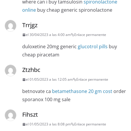
where can i buy tamsulosin
spironolactone
online
buy cheap generic spironolactone
Trrjgz
el 30/04/2023 a las 4:00 am
Enlace permanente
duloxetine 20mg generic
glucotrol pills
buy
cheap piracetam
Ztzhbc
el 01/05/2023 a las 12:05 am
Enlace permanente
betnovate ca
betamethasone 20 gm cost
order
sporanox 100 mg sale
Fihszt
el 01/05/2023 a las 8:08 pm
Enlace permanente