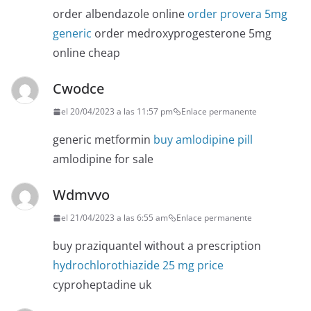
order albendazole online
order provera 5mg
generic
order medroxyprogesterone 5mg
online cheap
Cwodce
el 20/04/2023 a las 11:57 pm
Enlace permanente
generic metformin
buy amlodipine pill
amlodipine for sale
Wdmvvo
el 21/04/2023 a las 6:55 am
Enlace permanente
buy praziquantel without a prescription
hydrochlorothiazide 25 mg price
cyproheptadine uk