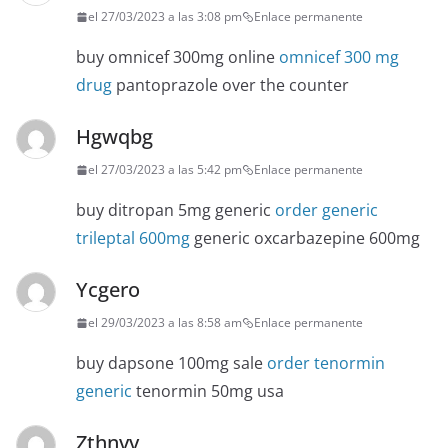
el 27/03/2023 a las 3:08 pm
Enlace permanente
buy omnicef 300mg online
omnicef 300 mg
drug
pantoprazole over the counter
Hgwqbg
el 27/03/2023 a las 5:42 pm
Enlace permanente
buy ditropan 5mg generic
order generic
trileptal 600mg
generic oxcarbazepine 600mg
Ycgero
el 29/03/2023 a las 8:58 am
Enlace permanente
buy dapsone 100mg sale
order tenormin
generic
tenormin 50mg usa
Zthnvv