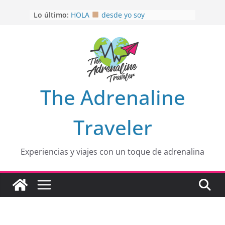
Saltar
OTRA PERSPECTIVA de RÍO EL
Lo último:
MULITO!
al
HOLA
desde yo soy
contenido
Aprovechando que Wen tenía que
venia
EL SENDERO DEL CACAO: Excelente
opción
HOSPEDAJE AL NATURALSHH !!
.
En
The Adrenaline
Traveler
Experiencias y viajes con un toque de adrenalina