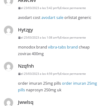
Akwcwv
el 23/03/2023 a las 5:42 pm
Enlace permanente
avodart cost
avodart sale
orlistat generic
Hytzgy
el 25/03/2023 a las 1:08 am
Enlace permanente
monodox brand
vibra-tabs brand
cheap
zovirax 400mg
Nzqfnh
el 25/03/2023 a las 4:59 pm
Enlace permanente
order imuran 25mg pills
order imuran 25mg
pills
naprosyn 250mg uk
Jwwlsq