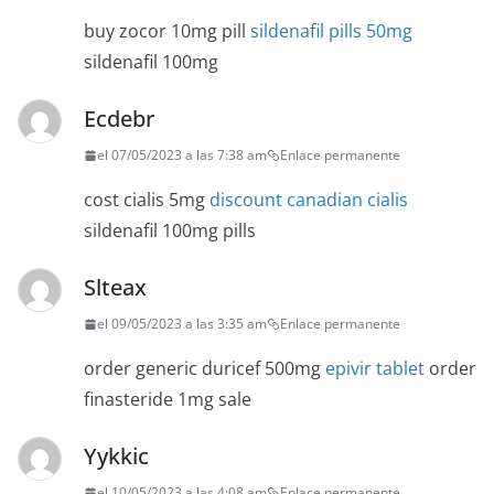
buy zocor 10mg pill
sildenafil pills 50mg
sildenafil 100mg
Ecdebr
el 07/05/2023 a las 7:38 am
Enlace permanente
cost cialis 5mg
discount canadian cialis
sildenafil 100mg pills
Slteax
el 09/05/2023 a las 3:35 am
Enlace permanente
order generic duricef 500mg
epivir tablet
order
finasteride 1mg sale
Yykkic
el 10/05/2023 a las 4:08 am
Enlace permanente