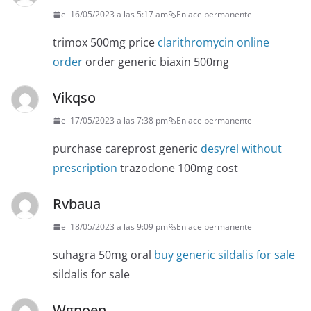
el 16/05/2023 a las 5:17 am
Enlace permanente
trimox 500mg price
clarithromycin online
order
order generic biaxin 500mg
Vikqso
el 17/05/2023 a las 7:38 pm
Enlace permanente
purchase careprost generic
desyrel without
prescription
trazodone 100mg cost
Rvbaua
el 18/05/2023 a las 9:09 pm
Enlace permanente
suhagra 50mg oral
buy generic sildalis for sale
sildalis for sale
Wgnoen