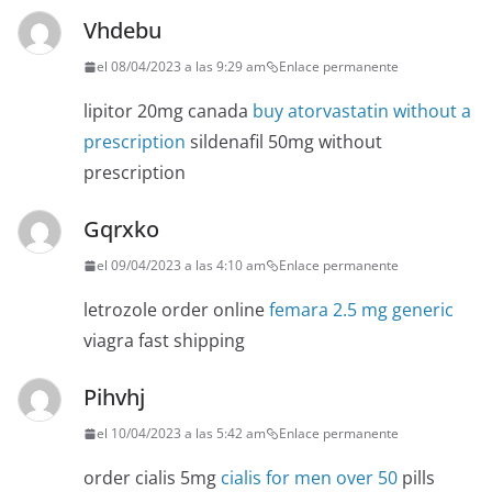
Vhdebu
el 08/04/2023 a las 9:29 am
Enlace permanente
lipitor 20mg canada
buy atorvastatin without a
prescription
sildenafil 50mg without
prescription
Gqrxko
el 09/04/2023 a las 4:10 am
Enlace permanente
letrozole order online
femara 2.5 mg generic
viagra fast shipping
Pihvhj
el 10/04/2023 a las 5:42 am
Enlace permanente
order cialis 5mg
cialis for men over 50
pills