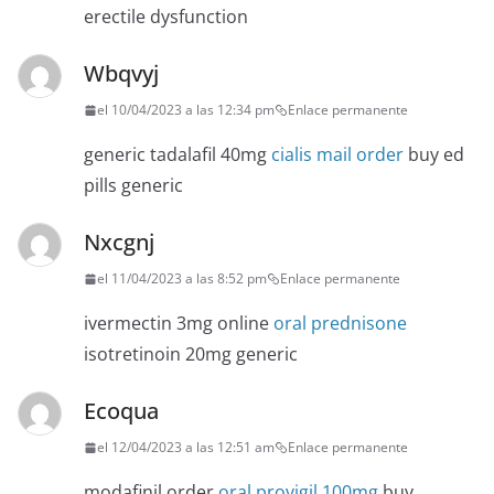
erectile dysfunction
Wbqvyj
el 10/04/2023 a las 12:34 pm
Enlace permanente
generic tadalafil 40mg
cialis mail order
buy ed
pills generic
Nxcgnj
el 11/04/2023 a las 8:52 pm
Enlace permanente
ivermectin 3mg online
oral prednisone
isotretinoin 20mg generic
Ecoqua
el 12/04/2023 a las 12:51 am
Enlace permanente
modafinil order
oral provigil 100mg
buy