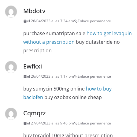
Mbdotv
el 26/04/2023 a las 7:34 am
Enlace permanente
purchase sumatriptan sale
how to get levaquin
without a prescription
buy dutasteride no
prescription
Ewfkxi
el 26/04/2023 a las 1:17 pm
Enlace permanente
buy sumycin 500mg online
how to buy
baclofen
buy ozobax online cheap
Cqmqrz
el 27/04/2023 a las 9:48 pm
Enlace permanente
buy toradol 10mg without prescription