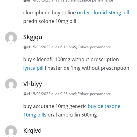
el 14/03/2023 a las 12:28 am
Enlace permanente
clomiphene buy online
order clomid 50mg pill
prednisolone 10mg pill
Skgjqu
el 15/03/2023 a las 6:13 pm
Enlace permanente
buy sildenafil 100mg without prescription
lyrica pill
finasteride 1mg without prescription
Vhbiyy
el 15/03/2023 a las 9:26 pm
Enlace permanente
buy accutane 10mg generic
buy deltasone
10mg pills
oral ampicillin 500mg
Krqivd