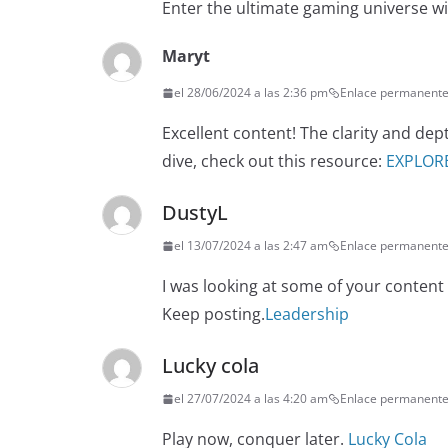
Enter the ultimate gaming universe w
Maryt
el 28/06/2024 a las 2:36 pm
Enlace permanent
Excellent content! The clarity and de
dive, check out this resource:
EXPLOR
DustyL
el 13/07/2024 a las 2:47 am
Enlace permanent
I was looking at some of your content on
Keep posting.
Leadership
Lucky cola
el 27/07/2024 a las 4:20 am
Enlace permanent
Play now, conquer later.
Lucky Cola