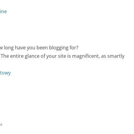
line
e
w long have you been blogging for?
he entire glance of your site is magnificent, as smartly
etowy
te