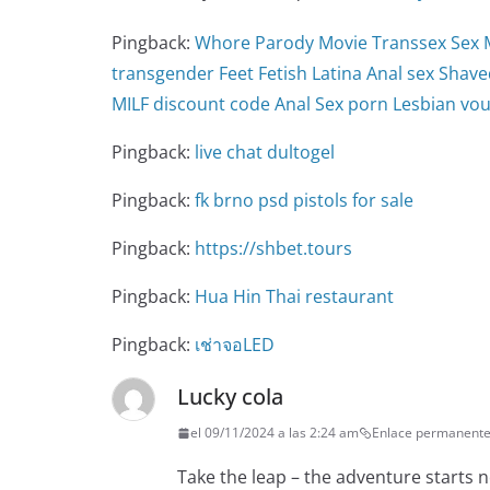
Pingback:
Whore Parody Movie Transsex Sex Mo
transgender Feet Fetish Latina Anal sex Shav
MILF discount code Anal Sex porn Lesbian v
Pingback:
live chat dultogel
Pingback:
fk brno psd pistols for sale
Pingback:
https://shbet.tours
Pingback:
Hua Hin Thai restaurant
Pingback:
เช่าจอLED
Lucky cola
el 09/11/2024 a las 2:24 am
Enlace permanent
Take the leap – the adventure starts