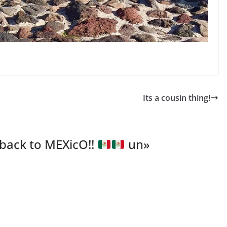
Its a cousin thing!
back to MEXicO!!
un
»