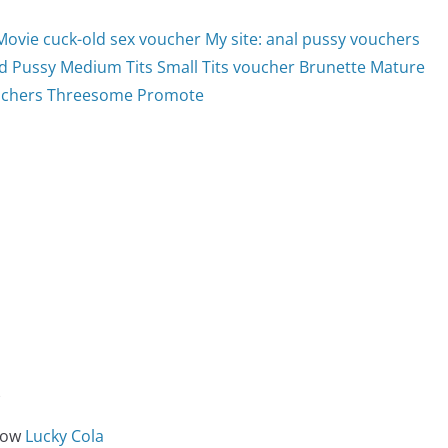
vie cuck-old sex voucher My site: anal pussy vouchers
ed Pussy Medium Tits Small Tits voucher Brunette Mature
ouchers Threesome Promote
e
 now
Lucky Cola