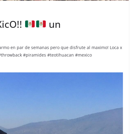
icO!!
un
armo en par de semanas pero que disfrute al maximo! Loca x
bt #throwback #piramides #teotihuacan #mexico