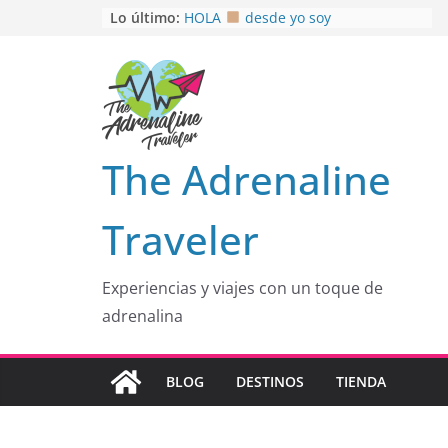
Saltar
Lo último:
HOLA
desde yo soy
Aprovechando que Wen tenía que
al
venia
contenido
EL SENDERO DEL CACAO: Excelente
opción
HOSPEDAJE AL NATURALSHH !!
.
En
OTRA PERSPECTIVA de RÍO EL
The Adrenaline
MULITO!
Traveler
Experiencias y viajes con un toque de
adrenalina
BLOG
DESTINOS
TIENDA