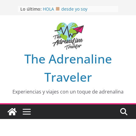
Saltar
Lo último:
HOLA
desde yo soy
al
Aprovechando que Wen tenía que
contenido
venia
EL SENDERO DEL CACAO: Excelente
opción
HOSPEDAJE AL NATURALSHH !!
.
En
OTRA PERSPECTIVA de RÍO EL
The Adrenaline
MULITO!
Traveler
Experiencias y viajes con un toque de adrenalina