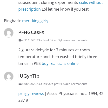
subsequent cloning experiments
cialis without
prescription
Lol let me know if you test
Pingback:
meritking giriş
PFHGCasFX
el 31/07/2023 a las 4:52 am
Enlace permanente
2 glutaraldehyde for 7 minutes at room
temperature and then washed briefly three
times in PBS
buy real cialis online
IUGyhTIb
el 06/08/2023 a las 9:05 pm
Enlace permanente
priligy reviews
J Assoc Physicians India 1994; 42
287 9