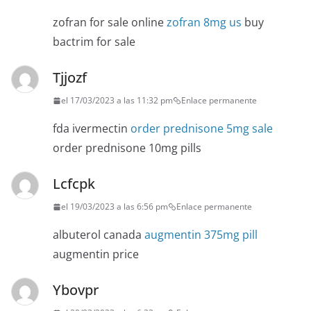
zofran for sale online
zofran 8mg us
buy
bactrim for sale
Tjjozf
el 17/03/2023 a las 11:32 pm
Enlace permanente
fda ivermectin
order prednisone 5mg sale
order prednisone 10mg pills
Lcfcpk
el 19/03/2023 a las 6:56 pm
Enlace permanente
albuterol canada
augmentin 375mg pill
augmentin price
Ybovpr