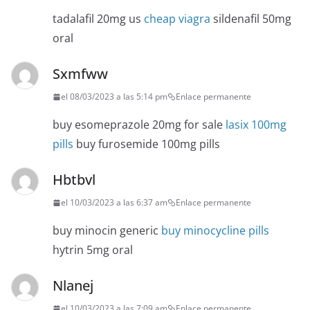
tadalafil 20mg us
cheap viagra
sildenafil 50mg
oral
Sxmfww
el 08/03/2023 a las 5:14 pm
Enlace permanente
buy esomeprazole 20mg for sale
lasix 100mg
pills
buy furosemide 100mg pills
Hbtbvl
el 10/03/2023 a las 6:37 am
Enlace permanente
buy minocin generic
buy minocycline pills
hytrin 5mg oral
Nlanej
el 10/03/2023 a las 7:09 am
Enlace permanente