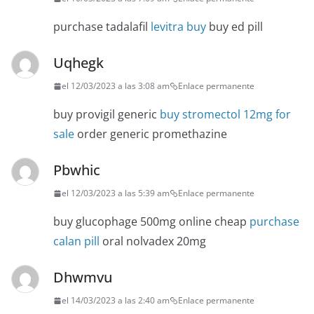
purchase tadalafil
levitra buy
buy ed pill
Uqhegk
el 12/03/2023 a las 3:08 am
Enlace permanente
buy provigil generic
buy stromectol 12mg for
sale
order generic promethazine
Pbwhic
el 12/03/2023 a las 5:39 am
Enlace permanente
buy glucophage 500mg online cheap
purchase
calan pill
oral nolvadex 20mg
Dhwmvu
el 14/03/2023 a las 2:40 am
Enlace permanente