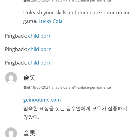
el 28/05/2024 a las 3:47 am
Enlace permanente
Unleash your skills and dominate in our online
game.
Lucky Cola
Pingback:
child porn
Pingback:
child porn
Pingback:
child porn
슬롯
el 18/06/2024 a las 8:03 am
Enlace permanente
geinoutime.com
엄숙한 표정을 짓는 왕수인에게 모두가 집중하지
않았다.
슬롯