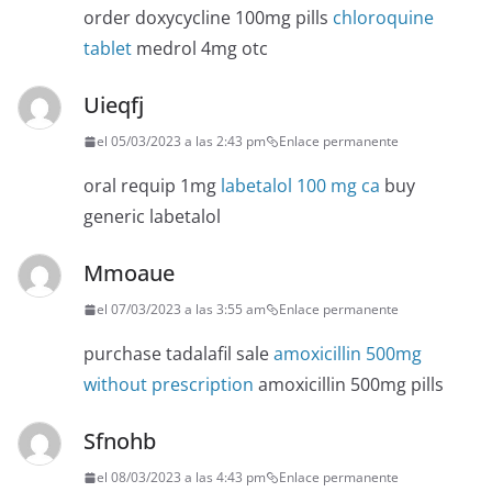
order doxycycline 100mg pills
chloroquine
tablet
medrol 4mg otc
Uieqfj
el 05/03/2023 a las 2:43 pm
Enlace permanente
oral requip 1mg
labetalol 100 mg ca
buy
generic labetalol
Mmoaue
el 07/03/2023 a las 3:55 am
Enlace permanente
purchase tadalafil sale
amoxicillin 500mg
without prescription
amoxicillin 500mg pills
Sfnohb
el 08/03/2023 a las 4:43 pm
Enlace permanente