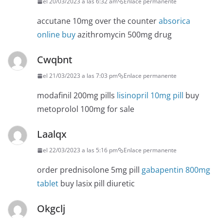
el 20/03/2023 a las 6:32 am
Enlace permanente
accutane 10mg over the counter
absorica
online buy
azithromycin 500mg drug
Cwqbnt
el 21/03/2023 a las 7:03 pm
Enlace permanente
modafinil 200mg pills
lisinopril 10mg pill
buy
metoprolol 100mg for sale
Laalqx
el 22/03/2023 a las 5:16 pm
Enlace permanente
order prednisolone 5mg pill
gabapentin 800mg
tablet
buy lasix pill diuretic
Okgclj