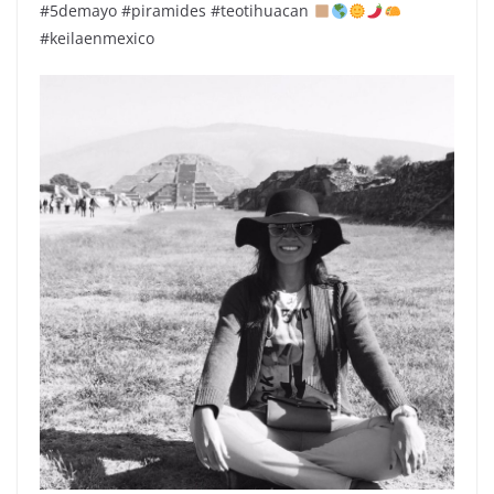
#5demayo #piramides #teotihuacan
#keilaenmexico