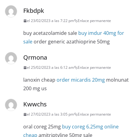
Fkbdpk
el 23/02/2023 a las 7:22 pm
Enlace permanente
buy acetazolamide sale
buy imdur 40mg for
sale
order generic azathioprine 50mg
Qrmona
el 25/02/2023 a las 6:12 am
Enlace permanente
lanoxin cheap
order micardis 20mg
molnunat
200 mg us
Kwwchs
el 27/02/2023 a las 3:05 pm
Enlace permanente
oral coreg 25mg
buy coreg 6.25mg online
cheap
amitriptyline 50mg sale