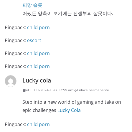
피망 슬롯
어쨌든 양측이 보기에는 전쟁부의 잘못이다.
Pingback:
child porn
Pingback:
escort
Pingback:
child porn
Pingback:
child porn
Lucky cola
el 11/11/2024 a las 12:59 am
Enlace permanente
Step into a new world of gaming and take on
epic challenges
Lucky Cola
Pingback:
child porn