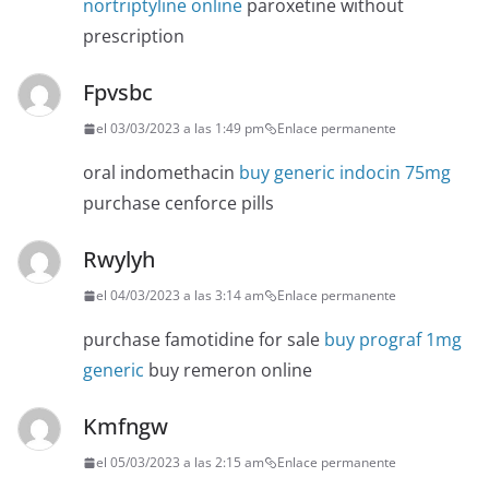
nortriptyline online
paroxetine without
prescription
Fpvsbc
el 03/03/2023 a las 1:49 pm
Enlace permanente
oral indomethacin
buy generic indocin 75mg
purchase cenforce pills
Rwylyh
el 04/03/2023 a las 3:14 am
Enlace permanente
purchase famotidine for sale
buy prograf 1mg
generic
buy remeron online
Kmfngw
el 05/03/2023 a las 2:15 am
Enlace permanente