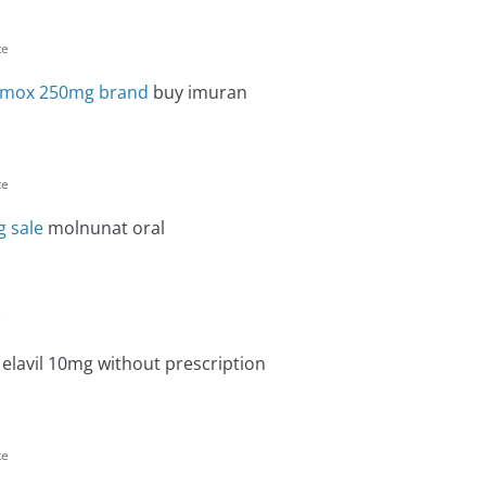
te
amox 250mg brand
buy imuran
te
g sale
molnunat oral
e
elavil 10mg without prescription
te