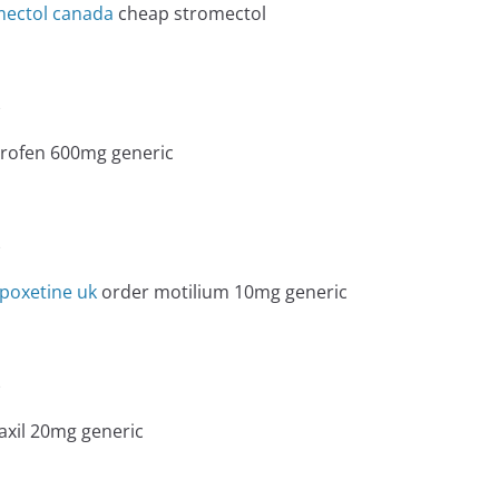
mectol canada
cheap stromectol
e
rofen 600mg generic
e
poxetine uk
order motilium 10mg generic
e
axil 20mg generic