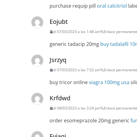
purchase requip pill
oral calcitriol
labe
Eojubt
el 07/03/2023 a las 1:48 am
Enlace permanent
generic tadacip 20mg
buy tadalafil 1
Jsrzyq
el 07/03/2023 a las 7:32 am
Enlace permanent
buy tricor online
viagra 100mg usa
sil
Krfdwd
el 08/03/2023 a las 3:24 pm
Enlace permanent
order esomeprazole 20mg generic
fu
Eviaqj