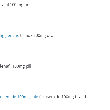
talol 100 mg price
e
0mg generic
trimox 500mg oral
e
denafil 100mg pill
e
rosemide 100mg sale
furosemide 100mg brand