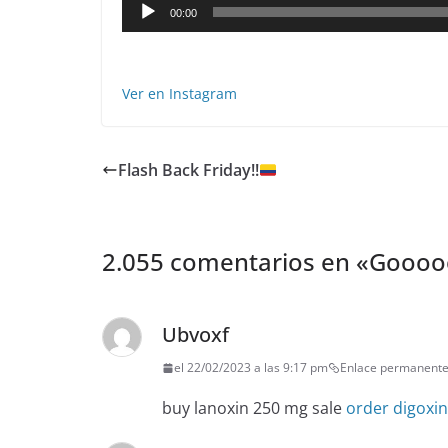
00:00
Ver en Instagram
Flash Back Friday!!
2.055 comentarios en «
Gooooolll
Ubvoxf
el 22/02/2023 a las 9:17 pm
Enlace permanent
buy lanoxin 250 mg sale
order digoxi