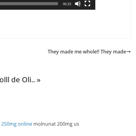
00:23
They made me whole!! They made
️️ de Oli.. ️️️
»
e
n 250mg online
molnunat 200mg us