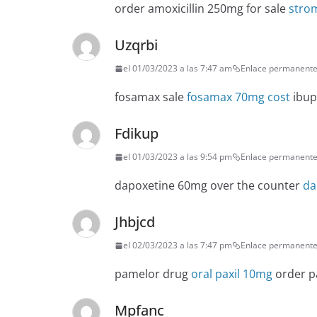
order amoxicillin 250mg for sale
stro
Uzqrbi
el 01/03/2023 a las 7:47 am
Enlace permanent
fosamax sale
fosamax 70mg cost
ibup
Fdikup
el 01/03/2023 a las 9:54 pm
Enlace permanent
dapoxetine 60mg over the counter
da
Jhbjcd
el 02/03/2023 a las 7:47 pm
Enlace permanent
pamelor drug
oral paxil 10mg
order p
Mpfanc