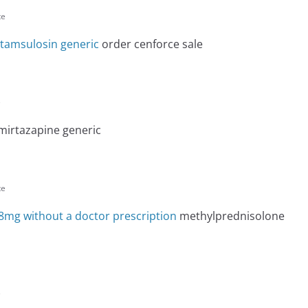
te
tamsulosin generic
order cenforce sale
e
mirtazapine generic
te
8mg without a doctor prescription
methylprednisolone
e