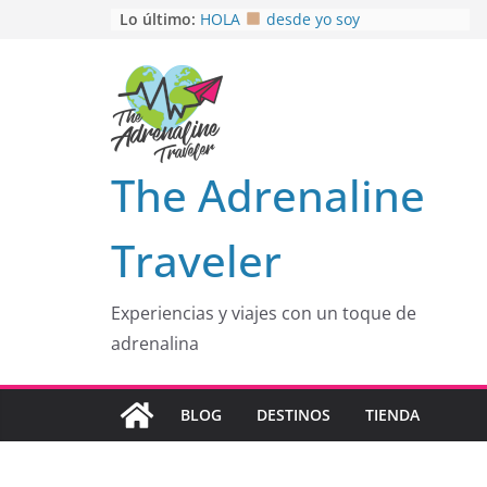
Saltar
Lo último:
HOLA
desde yo soy
Aprovechando que Wen tenía que
al
venia
contenido
EL SENDERO DEL CACAO: Excelente
opción
HOSPEDAJE AL NATURALSHH !!
.
En
OTRA PERSPECTIVA de RÍO EL
The Adrenaline
MULITO!
Traveler
Experiencias y viajes con un toque de
adrenalina
BLOG
DESTINOS
TIENDA