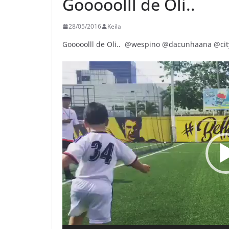
Gooooolll️️ de Oli.. ️️️
28/05/2016
Keila
Gooooolll️️ de Oli.. ️️️ @wespino @dacunhaana @ci
Reproductor
de
vídeo