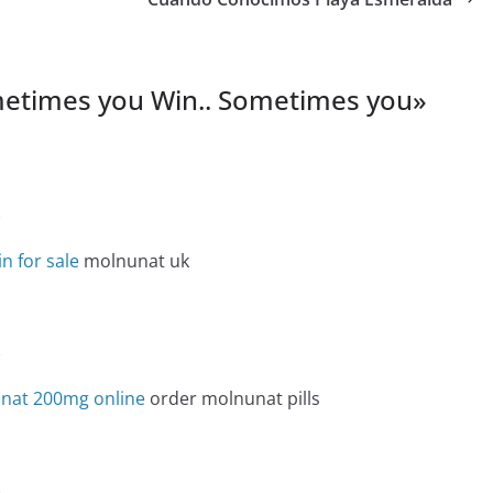
etimes you Win.. Sometimes you
»
e
n for sale
molnunat uk
e
nat 200mg online
order molnunat pills
e