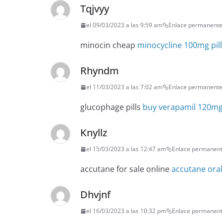
Tqjvyy
el 09/03/2023 a las 9:59 am
Enlace permanent
minocin cheap
minocycline 100mg pil
Rhyndm
el 11/03/2023 a las 7:02 am
Enlace permanent
glucophage pills
buy verapamil 120mg
Knyllz
el 15/03/2023 a las 12:47 am
Enlace permanen
accutane for sale online
accutane ora
Dhvjnf
el 16/03/2023 a las 10:32 pm
Enlace permanen