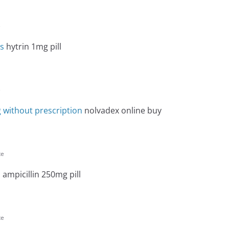
e
ls
hytrin 1mg pill
e
 without prescription
nolvadex online buy
te
l
ampicillin 250mg pill
te