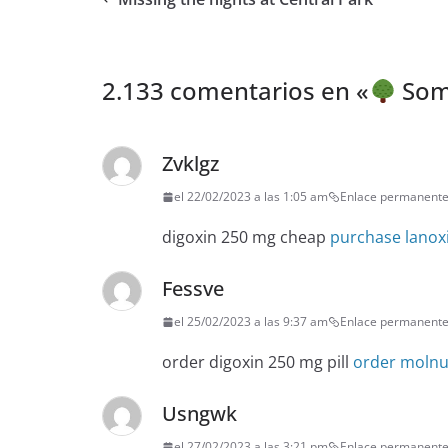
2.133 comentarios en «
Som
Zvklgz
el 22/02/2023 a las 1:05 am
Enlace permanent
digoxin 250 mg cheap
purchase lanoxi
Fessve
el 25/02/2023 a las 9:37 am
Enlace permanent
order digoxin 250 mg pill
order molnu
Usngwk
el 27/02/2023 a las 3:21 pm
Enlace permanent