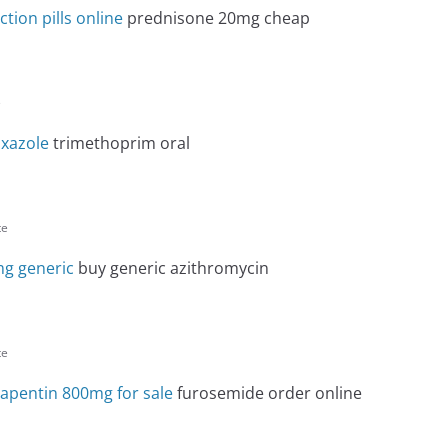
tion pills online
prednisone 20mg cheap
e
xazole
trimethoprim oral
te
g generic
buy generic azithromycin
te
apentin 800mg for sale
furosemide order online