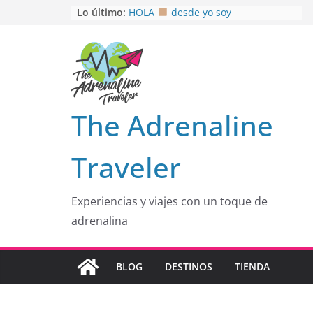
Saltar
Lo último:
HOLA
desde yo soy
Aprovechando que Wen tenía que
al
venia
contenido
EL SENDERO DEL CACAO: Excelente
opción
HOSPEDAJE AL NATURALSHH !!
.
En
OTRA PERSPECTIVA de RÍO EL
The Adrenaline
MULITO!
Traveler
Experiencias y viajes con un toque de
adrenalina
BLOG
DESTINOS
TIENDA