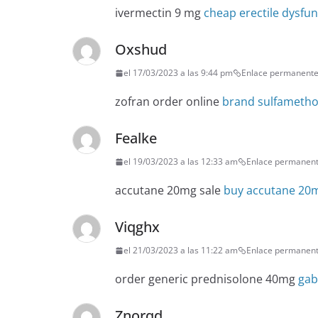
ivermectin 9 mg
cheap erectile dysfunc
Oxshud
el 17/03/2023 a las 9:44 pm
Enlace permanent
zofran order online
brand sulfametho
Fealke
el 19/03/2023 a las 12:33 am
Enlace permanen
accutane 20mg sale
buy accutane 20m
Viqghx
el 21/03/2023 a las 11:22 am
Enlace permanen
order generic prednisolone 40mg
gab
Znorqd