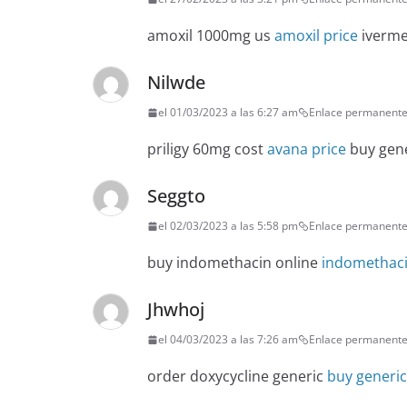
amoxil 1000mg us
amoxil price
iverme
Nilwde
el 01/03/2023 a las 6:27 am
Enlace permanent
priligy 60mg cost
avana price
buy gene
Seggto
el 02/03/2023 a las 5:58 pm
Enlace permanent
buy indomethacin online
indomethaci
Jhwhoj
el 04/03/2023 a las 7:26 am
Enlace permanent
order doxycycline generic
buy generi