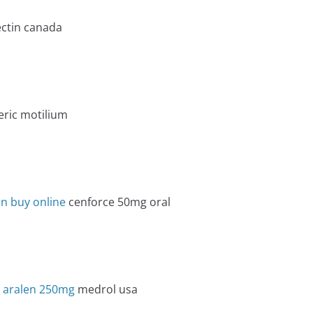
ctin canada
e
ric motilium
e
n buy online
cenforce 50mg oral
e
c aralen 250mg
medrol usa