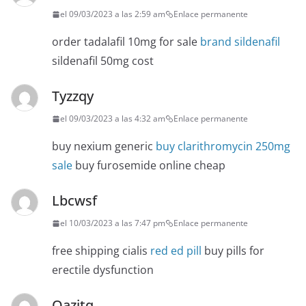
el 09/03/2023 a las 2:59 am
Enlace permanente
order tadalafil 10mg for sale
brand sildenafil
sildenafil 50mg cost
Tyzzqy
el 09/03/2023 a las 4:32 am
Enlace permanente
buy nexium generic
buy clarithromycin 250mg
sale
buy furosemide online cheap
Lbcwsf
el 10/03/2023 a las 7:47 pm
Enlace permanente
free shipping cialis
red ed pill
buy pills for
erectile dysfunction
Oazitq