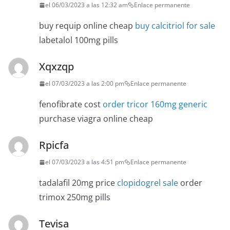
el 06/03/2023 a las 12:32 am
Enlace permanente
buy requip online cheap
buy calcitriol for sale
labetalol 100mg pills
Xqxzqp
el 07/03/2023 a las 2:00 pm
Enlace permanente
fenofibrate cost
order tricor 160mg generic
purchase viagra online cheap
Rpicfa
el 07/03/2023 a las 4:51 pm
Enlace permanente
tadalafil 20mg price
clopidogrel sale
order
trimox 250mg pills
Tevisa