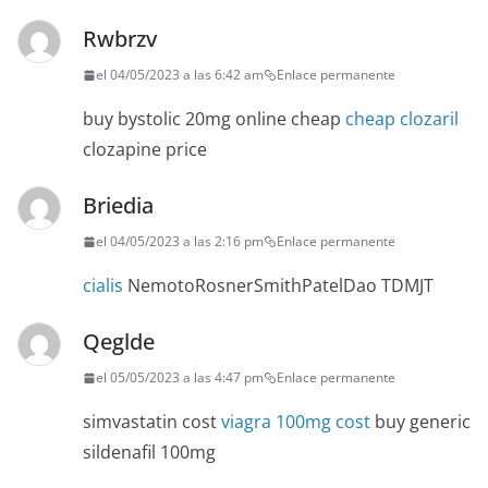
Rwbrzv
el 04/05/2023 a las 6:42 am
Enlace permanente
buy bystolic 20mg online cheap
cheap clozaril
clozapine price
Briedia
el 04/05/2023 a las 2:16 pm
Enlace permanente
cialis
NemotoRosnerSmithPatelDao TDMJT
Qeglde
el 05/05/2023 a las 4:47 pm
Enlace permanente
simvastatin cost
viagra 100mg cost
buy generic
sildenafil 100mg