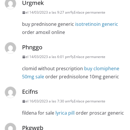
Urgmek
el 14/03/2023 a las 9:27 am
Enlace permanente
buy prednisone generic
isotretinoin generic
order amoxil online
Phnggo
el 14/03/2023 a las 6:01 pm
Enlace permanente
clomid without prescription
buy clomiphene
50mg sale
order prednisolone 10mg generic
Ecifns
el 16/03/2023 a las 7:30 am
Enlace permanente
fildena for sale
lyrica pill
order proscar generic
Pkgwgb