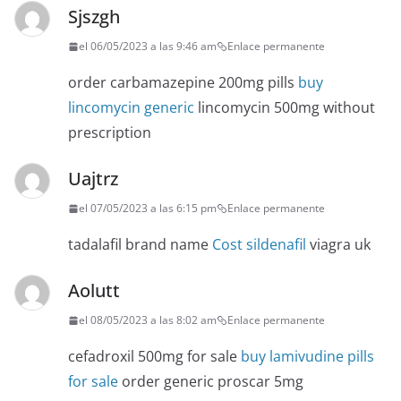
Sjszgh
el 06/05/2023 a las 9:46 am
Enlace permanente
order carbamazepine 200mg pills
buy
lincomycin generic
lincomycin 500mg without
prescription
Uajtrz
el 07/05/2023 a las 6:15 pm
Enlace permanente
tadalafil brand name
Cost sildenafil
viagra uk
Aolutt
el 08/05/2023 a las 8:02 am
Enlace permanente
cefadroxil 500mg for sale
buy lamivudine pills
for sale
order generic proscar 5mg