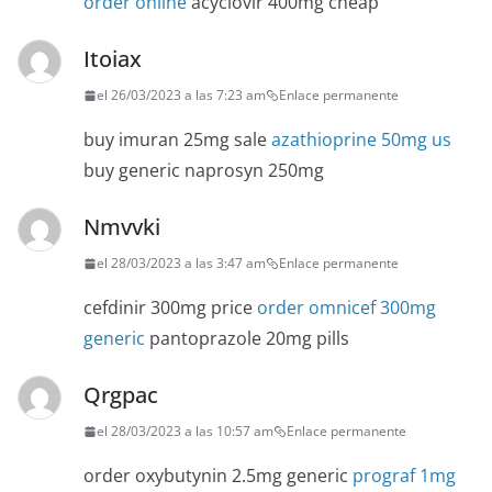
order online
acyclovir 400mg cheap
Itoiax
el 26/03/2023 a las 7:23 am
Enlace permanente
buy imuran 25mg sale
azathioprine 50mg us
buy generic naprosyn 250mg
Nmvvki
el 28/03/2023 a las 3:47 am
Enlace permanente
cefdinir 300mg price
order omnicef 300mg
generic
pantoprazole 20mg pills
Qrgpac
el 28/03/2023 a las 10:57 am
Enlace permanente
order oxybutynin 2.5mg generic
prograf 1mg