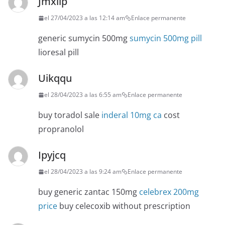
Jmxilp
el 27/04/2023 a las 12:14 am
Enlace permanente
generic sumycin 500mg
sumycin 500mg pill
lioresal pill
Uikqqu
el 28/04/2023 a las 6:55 am
Enlace permanente
buy toradol sale
inderal 10mg ca
cost
propranolol
Ipyjcq
el 28/04/2023 a las 9:24 am
Enlace permanente
buy generic zantac 150mg
celebrex 200mg
price
buy celecoxib without prescription