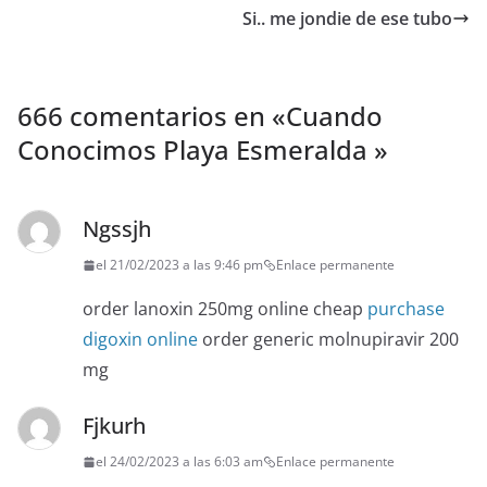
Si.. me jondie de ese tubo
666 comentarios en «
Cuando
Conocimos Playa Esmeralda ️
»
Ngssjh
el 21/02/2023 a las 9:46 pm
Enlace permanente
order lanoxin 250mg online cheap
purchase
digoxin online
order generic molnupiravir 200
mg
Fjkurh
el 24/02/2023 a las 6:03 am
Enlace permanente