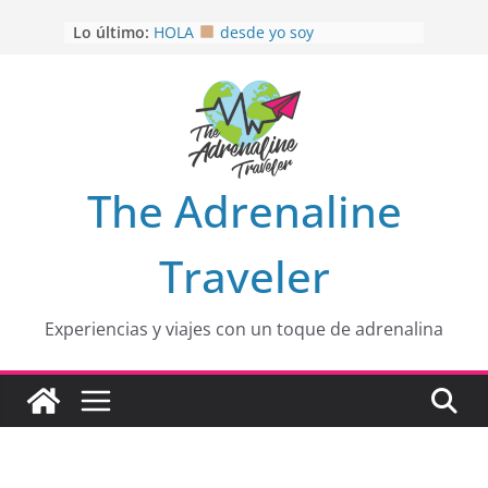
Saltar
OTRA PERSPECTIVA de RÍO EL
Lo último:
al
MULITO!
HOLA
desde yo soy
contenido
Aprovechando que Wen tenía que
venia
EL SENDERO DEL CACAO: Excelente
opción
HOSPEDAJE AL NATURALSHH !!
.
The Adrenaline
En
Traveler
Experiencias y viajes con un toque de adrenalina