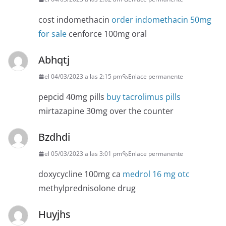
cost indomethacin
order indomethacin 50mg
for sale
cenforce 100mg oral
Abhqtj
el 04/03/2023 a las 2:15 pm
Enlace permanente
pepcid 40mg pills
buy tacrolimus pills
mirtazapine 30mg over the counter
Bzdhdi
el 05/03/2023 a las 3:01 pm
Enlace permanente
doxycycline 100mg ca
medrol 16 mg otc
methylprednisolone drug
Huyjhs