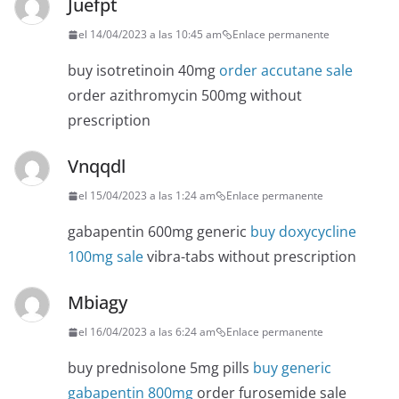
Juefpt
el 14/04/2023 a las 10:45 am
Enlace permanente
buy isotretinoin 40mg
order accutane sale
order azithromycin 500mg without
prescription
Vnqqdl
el 15/04/2023 a las 1:24 am
Enlace permanente
gabapentin 600mg generic
buy doxycycline
100mg sale
vibra-tabs without prescription
Mbiagy
el 16/04/2023 a las 6:24 am
Enlace permanente
buy prednisolone 5mg pills
buy generic
gabapentin 800mg
order furosemide sale