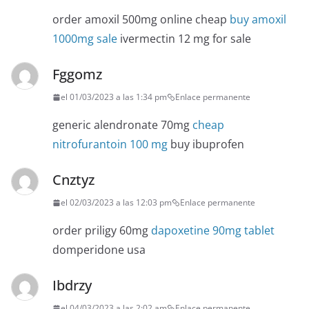
order amoxil 500mg online cheap
buy amoxil
1000mg sale
ivermectin 12 mg for sale
Fggomz
el 01/03/2023 a las 1:34 pm
Enlace permanente
generic alendronate 70mg
cheap
nitrofurantoin 100 mg
buy ibuprofen
Cnztyz
el 02/03/2023 a las 12:03 pm
Enlace permanente
order priligy 60mg
dapoxetine 90mg tablet
domperidone usa
Ibdrzy
el 04/03/2023 a las 2:02 am
Enlace permanente