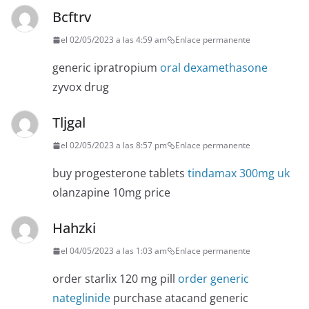
Bcftrv
el 02/05/2023 a las 4:59 am
Enlace permanente
generic ipratropium
oral dexamethasone
zyvox drug
Tljgal
el 02/05/2023 a las 8:57 pm
Enlace permanente
buy progesterone tablets
tindamax 300mg uk
olanzapine 10mg price
Hahzki
el 04/05/2023 a las 1:03 am
Enlace permanente
order starlix 120 mg pill
order generic
nateglinide
purchase atacand generic