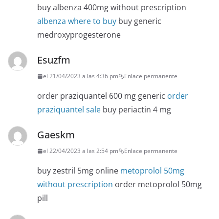
buy albenza 400mg without prescription
albenza where to buy
buy generic
medroxyprogesterone
Esuzfm
el 21/04/2023 a las 4:36 pm
Enlace permanente
order praziquantel 600 mg generic
order
praziquantel sale
buy periactin 4 mg
Gaeskm
el 22/04/2023 a las 2:54 pm
Enlace permanente
buy zestril 5mg online
metoprolol 50mg
without prescription
order metoprolol 50mg
pill