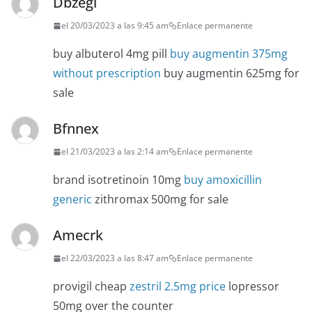
Dbzegl
el 20/03/2023 a las 9:45 am
Enlace permanente
buy albuterol 4mg pill
buy augmentin 375mg
without prescription
buy augmentin 625mg for
sale
Bfnnex
el 21/03/2023 a las 2:14 am
Enlace permanente
brand isotretinoin 10mg
buy amoxicillin
generic
zithromax 500mg for sale
Amecrk
el 22/03/2023 a las 8:47 am
Enlace permanente
provigil cheap
zestril 2.5mg price
lopressor
50mg over the counter