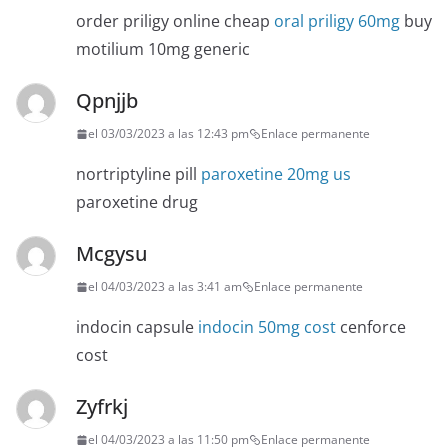
order priligy online cheap
oral priligy 60mg
buy
motilium 10mg generic
Qpnjjb
el 03/03/2023 a las 12:43 pm
Enlace permanente
nortriptyline pill
paroxetine 20mg us
paroxetine drug
Mcgysu
el 04/03/2023 a las 3:41 am
Enlace permanente
indocin capsule
indocin 50mg cost
cenforce
cost
Zyfrkj
el 04/03/2023 a las 11:50 pm
Enlace permanente