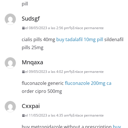
pill
Sudsgf
el 08/05/2023 a las 2:56 pm
Enlace permanente
cialis pills 40mg
buy tadalafil 10mg pill
sildenafil
pills 25mg
Mnqaxa
el 09/05/2023 a las 4:02 pm
Enlace permanente
fluconazole generic
fluconazole 200mg ca
order cipro 500mg
Cxxpai
el 11/05/2023 a las 4:35 am
Enlace permanente
buy metronidazole without a prescription
buy