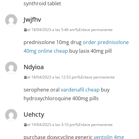
synthroid tablet
Jwjfhv
el 18/04/2023 a las 5:46 am
Enlace permanente
prednisolone 10mg drug
order prednisolone
40mg online cheap
buy lasix 40mg pill
Ndyioa
el 18/04/2023 a las 12:53 pm
Enlace permanente
serophene oral
vardenafil cheap
buy
hydroxychloroquine 400mg pills
Uehcty
el 19/04/2023 a las 3:10 pm
Enlace permanente
purchase doxycycline generic
ventolin 4mg