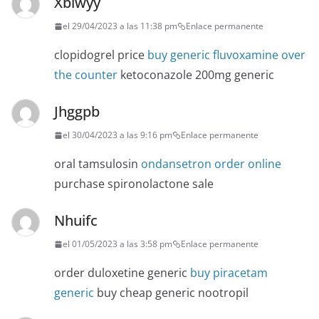
Xblwyy
el 29/04/2023 a las 11:38 pm
Enlace permanente
clopidogrel price
buy generic fluvoxamine over
the counter
ketoconazole 200mg generic
Jhggpb
el 30/04/2023 a las 9:16 pm
Enlace permanente
oral tamsulosin
ondansetron order online
purchase spironolactone sale
Nhuifc
el 01/05/2023 a las 3:58 pm
Enlace permanente
order duloxetine generic
buy piracetam
generic
buy cheap generic nootropil