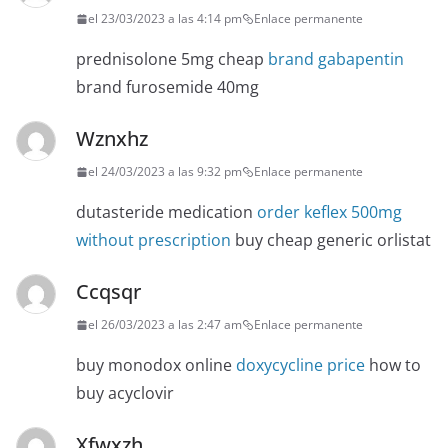
el 23/03/2023 a las 4:14 pm
Enlace permanente
prednisolone 5mg cheap
brand gabapentin
brand furosemide 40mg
Wznxhz
el 24/03/2023 a las 9:32 pm
Enlace permanente
dutasteride medication
order keflex 500mg
without prescription
buy cheap generic orlistat
Ccqsqr
el 26/03/2023 a las 2:47 am
Enlace permanente
buy monodox online
doxycycline price
how to
buy acyclovir
Xfwxzh