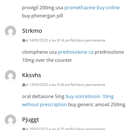
provigil 200mg usa
promethazine buy online
buy phenergan pill
Strkmo
el 14/03/2023 a las 8:14 pm
Enlace permanente
clomiphene usa
prednisolone ca
prednisolone
10mg over the counter
Kksvhs
el 14/03/2023 a las 9:30 pm
Enlace permanente
oral deltasone 5mg
buy isotretinoin 10mg
without prescription
buy generic amoxil 250mg
Pjuggt
el 16/03/2023 a las 4:25 pm
Enlace permanente