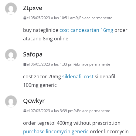
Ztpxve
el 05/05/2023 a las 10:51 am
Enlace permanente
buy nateglinide
cost candesartan 16mg
order
atacand 8mg online
Safopa
el 06/05/2023 a las 1:33 pm
Enlace permanente
cost zocor 20mg
sildenafil cost
sildenafil
100mg generic
Qcwkyr
el 07/05/2023 a las 3:39 pm
Enlace permanente
order tegretol 400mg without prescription
purchase lincomycin generic
order lincomycin