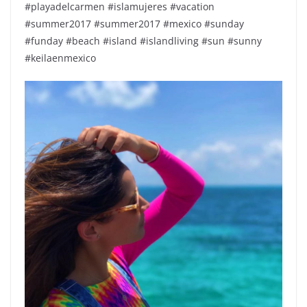
#playadelcarmen #islamujeres #vacation
#summer2017 #summer2017 #mexico #sunday
#funday #beach #island #islandliving #sun #sunny
#keilaenmexico