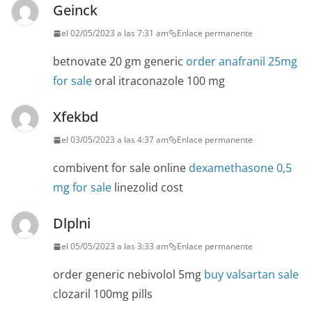
Geinck
el 02/05/2023 a las 7:31 am
Enlace permanente
betnovate 20 gm generic
order anafranil 25mg
for sale
oral itraconazole 100 mg
Xfekbd
el 03/05/2023 a las 4:37 am
Enlace permanente
combivent for sale online
dexamethasone 0,5
mg for sale
linezolid cost
Dlplni
el 05/05/2023 a las 3:33 am
Enlace permanente
order generic nebivolol 5mg
buy valsartan sale
clozaril 100mg pills