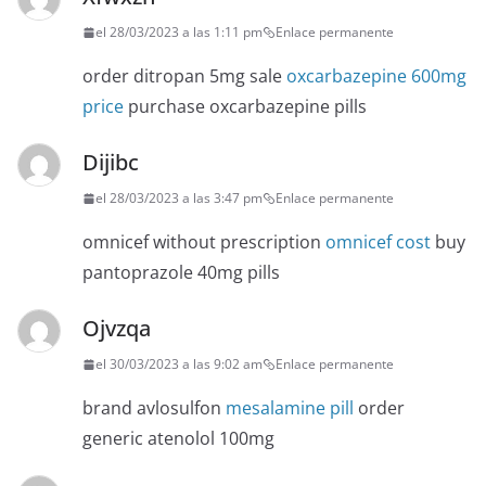
el 28/03/2023 a las 1:11 pm
Enlace permanente
order ditropan 5mg sale
oxcarbazepine 600mg
price
purchase oxcarbazepine pills
Dijibc
el 28/03/2023 a las 3:47 pm
Enlace permanente
omnicef without prescription
omnicef cost
buy
pantoprazole 40mg pills
Ojvzqa
el 30/03/2023 a las 9:02 am
Enlace permanente
brand avlosulfon
mesalamine pill
order
generic atenolol 100mg