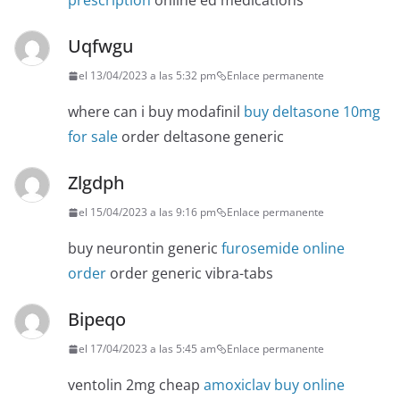
prescription
online ed medications
Uqfwgu
el 13/04/2023 a las 5:32 pm
Enlace permanente
where can i buy modafinil
buy deltasone 10mg
for sale
order deltasone generic
Zlgdph
el 15/04/2023 a las 9:16 pm
Enlace permanente
buy neurontin generic
furosemide online
order
order generic vibra-tabs
Bipeqo
el 17/04/2023 a las 5:45 am
Enlace permanente
ventolin 2mg cheap
amoxiclav buy online