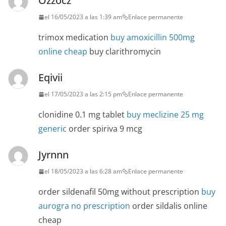
Ozzocz
el 16/05/2023 a las 1:39 am
Enlace permanente
trimox medication
buy amoxicillin 500mg
online cheap
buy clarithromycin
Eqivii
el 17/05/2023 a las 2:15 pm
Enlace permanente
clonidine 0.1 mg tablet
buy meclizine 25 mg
generic
order spiriva 9 mcg
Jyrnnn
el 18/05/2023 a las 6:28 am
Enlace permanente
order sildenafil 50mg without prescription
buy
aurogra no prescription
order sildalis online
cheap