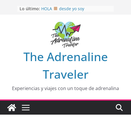
Saltar
OTRA PERSPECTIVA de RÍO EL
Lo último:
al
MULITO!
contenido
HOLA
desde yo soy
Aprovechando que Wen tenía que
venia
EL SENDERO DEL CACAO: Excelente
opción
HOSPEDAJE AL NATURALSHH !!
.
The Adrenaline
En
Traveler
Experiencias y viajes con un toque de adrenalina