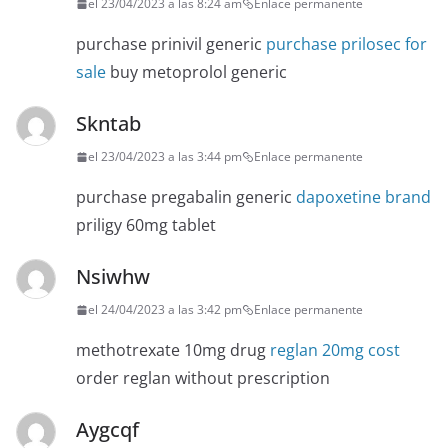
el 23/04/2023 a las 8:24 am
Enlace permanente
purchase prinivil generic
purchase prilosec for
sale
buy metoprolol generic
Skntab
el 23/04/2023 a las 3:44 pm
Enlace permanente
purchase pregabalin generic
dapoxetine brand
priligy 60mg tablet
Nsiwhw
el 24/04/2023 a las 3:42 pm
Enlace permanente
methotrexate 10mg drug
reglan 20mg cost
order reglan without prescription
Aygcqf