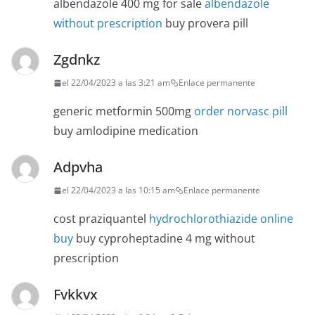
albendazole 400 mg for sale
albendazole
without prescription
buy provera pill
Zgdnkz
el 22/04/2023 a las 3:21 am
Enlace permanente
generic metformin 500mg
order norvasc pill
buy amlodipine medication
Adpvha
el 22/04/2023 a las 10:15 am
Enlace permanente
cost praziquantel
hydrochlorothiazide online
buy
buy cyproheptadine 4 mg without
prescription
Fvkkvx