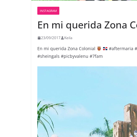
INSTAGRAM
En mi querida Zona C
23/09/2017
Keila
En mi querida Zona Colonial
#aftermaria #
#sheingals #picbyvalenu #7fam