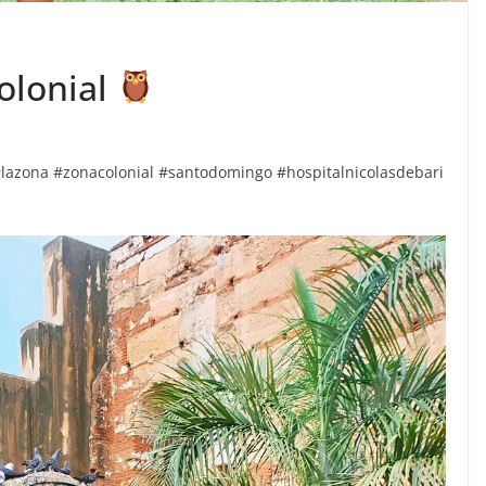
olonial
lazona #zonacolonial #santodomingo #hospitalnicolasdebari