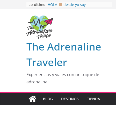
Saltar
Lo último:
HOLA
desde yo soy
Aprovechando que Wen tenía que
al
venia
contenido
EL SENDERO DEL CACAO: Excelente
opción
HOSPEDAJE AL NATURALSHH !!
.
En
OTRA PERSPECTIVA de RÍO EL
The Adrenaline
MULITO!
Traveler
Experiencias y viajes con un toque de
adrenalina
BLOG
DESTINOS
TIENDA