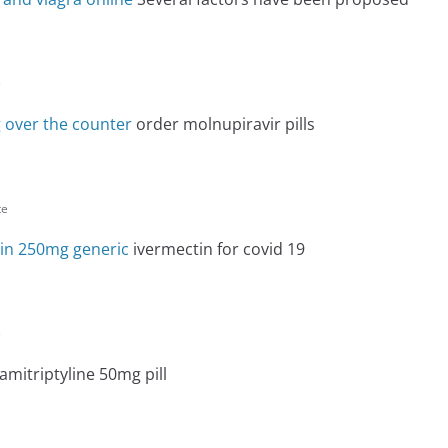
e
 over the counter
order molnupiravir pills
te
lin 250mg generic
ivermectin for covid 19
e
amitriptyline 50mg pill