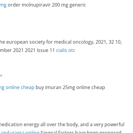
 mg
order molnupiravir 200 mg generic
e
 the european society for medical oncology, 2021, 32 10,
mber 2021 2021 Issue 11
cialis otc
te
g online cheap
buy imuran 25mg online cheap
e
 medication energy all over the body, and a very powerful
s and viagra online
Several factors have been proposed