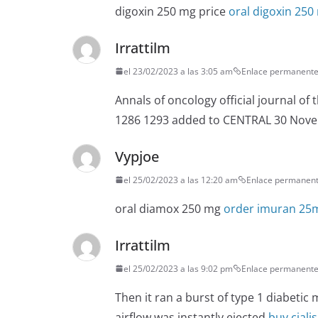
digoxin 250 mg price
oral digoxin 250
Irrattilm
el 23/02/2023 a las 3:05 am
Enlace permanent
Annals of oncology official journal of
1286 1293 added to CENTRAL 30 Nove
Vypjoe
el 25/02/2023 a las 12:20 am
Enlace permanen
oral diamox 250 mg
order imuran 25m
Irrattilm
el 25/02/2023 a las 9:02 pm
Enlace permanent
Then it ran a burst of type 1 diabetic
airflow was instantly ejected
buy ciali