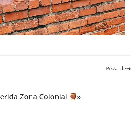
Pizza ️ de
erida Zona Colonial
»
e