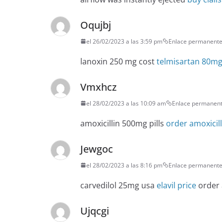
Oqujbj
el 26/02/2023 a las 3:59 pm
Enlace permanent
lanoxin 250 mg cost
telmisartan 80mg
Vmxhcz
el 28/02/2023 a las 10:09 am
Enlace permanen
amoxicillin 500mg pills
order amoxicil
Jewgoc
el 28/02/2023 a las 8:16 pm
Enlace permanent
carvedilol 25mg usa
elavil price
order 
Ujqcgi