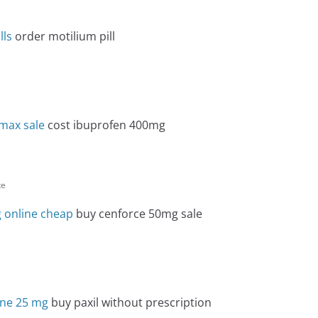
e
lls
order motilium pill
e
max sale
cost ibuprofen 400mg
te
 online cheap
buy cenforce 50mg sale
e
ine 25 mg
buy paxil without prescription