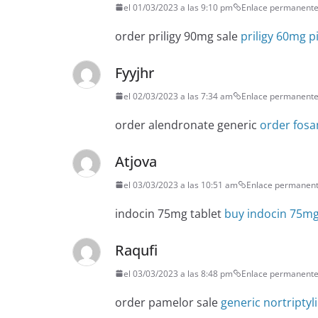
el 01/03/2023 a las 9:10 pm
Enlace permanent
order priligy 90mg sale
priligy 60mg pi
Fyyjhr
el 02/03/2023 a las 7:34 am
Enlace permanent
order alendronate generic
order fosa
Atjova
el 03/03/2023 a las 10:51 am
Enlace permanen
indocin 75mg tablet
buy indocin 75mg
Raqufi
el 03/03/2023 a las 8:48 pm
Enlace permanent
order pamelor sale
generic nortriptyl