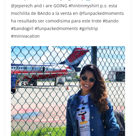
@jeperezh and i are GOING #hintinmyshirt p.s: esta
mochilita de BAndo a la venta en @funpackedmoments
ha resultado ser comodisima para este trote #bando
#bandogirl #funpackedmoments #girlstrip
#minivacation