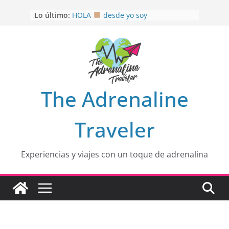
Saltar
Lo último:
HOLA
desde yo soy
al
Aprovechando que Wen tenía que
contenido
venia
EL SENDERO DEL CACAO: Excelente
opción
HOSPEDAJE AL NATURALSHH !!
.
En
OTRA PERSPECTIVA de RÍO EL
The Adrenaline
MULITO!
Traveler
Experiencias y viajes con un toque de adrenalina