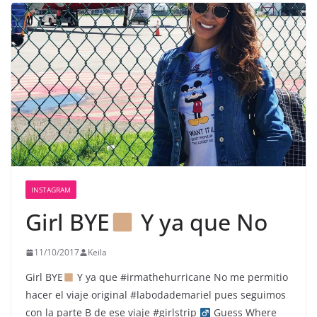
INSTAGRAM
Girl BYE
Y ya que No
11/10/2017
Keila
Girl BYE
Y ya que #irmathehurricane No me permitio
hacer el viaje original #labodademariel pues seguimos
con la parte B de ese viaje #girlstrip ‍
Guess Where