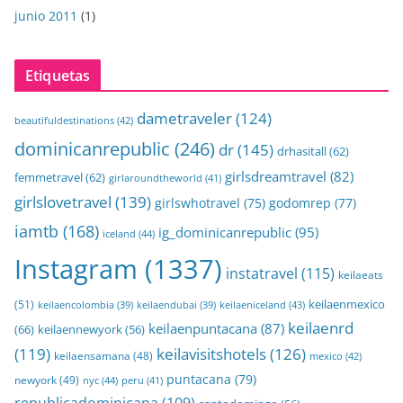
junio 2011
(1)
Etiquetas
dametraveler
(124)
beautifuldestinations
(42)
dominicanrepublic
(246)
dr
(145)
drhasitall
(62)
girlsdreamtravel
(82)
femmetravel
(62)
girlaroundtheworld
(41)
girlslovetravel
(139)
girlswhotravel
(75)
godomrep
(77)
iamtb
(168)
ig_dominicanrepublic
(95)
iceland
(44)
Instagram
(1337)
instatravel
(115)
keilaeats
keilaenmexico
(51)
keilaeniceland
(43)
keilaencolombia
(39)
keilaendubai
(39)
keilaenrd
keilaenpuntacana
(87)
(66)
keilaennewyork
(56)
(119)
keilavisitshotels
(126)
keilaensamana
(48)
mexico
(42)
puntacana
(79)
newyork
(49)
nyc
(44)
peru
(41)
republicadominicana
(109)