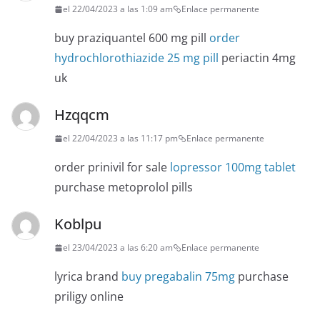
el 22/04/2023 a las 1:09 am
Enlace permanente
buy praziquantel 600 mg pill
order
hydrochlorothiazide 25 mg pill
periactin 4mg
uk
Hzqqcm
el 22/04/2023 a las 11:17 pm
Enlace permanente
order prinivil for sale
lopressor 100mg tablet
purchase metoprolol pills
Koblpu
el 23/04/2023 a las 6:20 am
Enlace permanente
lyrica brand
buy pregabalin 75mg
purchase
priligy online