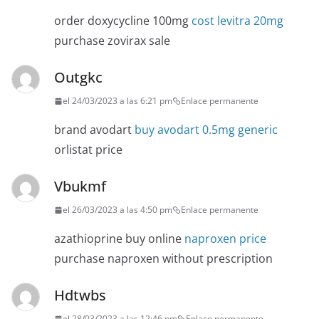
order doxycycline 100mg
cost levitra 20mg
purchase zovirax sale
Outgkc
el 24/03/2023 a las 6:21 pm
Enlace permanente
brand avodart
buy avodart 0.5mg generic
orlistat price
Vbukmf
el 26/03/2023 a las 4:50 pm
Enlace permanente
azathioprine buy online
naproxen price
purchase naproxen without prescription
Hdtwbs
el 28/03/2023 a las 12:46 pm
Enlace permanente