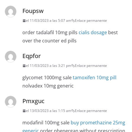
Foupsw
el 11/03/2023 a las 5:07 am
Enlace permanente
order tadalafil 10mg pills
cialis dosage
best
over the counter ed pills
Eqpfor
el 11/03/2023 a las 3:21 pm
Enlace permanente
glycomet 1000mg sale
tamoxifen 10mg pill
nolvadex 10mg generic
Pmxguc
el 13/03/2023 a las 1:15 am
Enlace permanente
modafinil 100mg sale
buy promethazine 25mg
generic
order phenergan without prescription