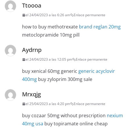
Ttoooa
el 24/04/2023 a las 6:26 am
Enlace permanente
how to buy methotrexate
brand reglan 20mg
metoclopramide 10mg pill
Aydrnp
el 24/04/2023 a las 12:05 pm
Enlace permanente
buy xenical 60mg generic
generic acyclovir
400mg
buy zyloprim 300mg sale
Mrxqjg
el 25/04/2023 a las 4:20 pm
Enlace permanente
buy cozaar 50mg without prescription
nexium
40mg usa
buy topiramate online cheap