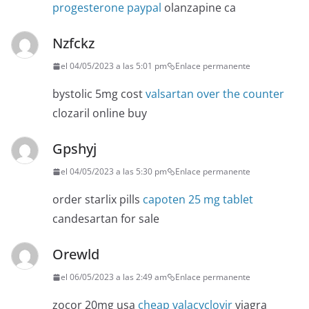
progesterone paypal
olanzapine ca
Nzfckz
el 04/05/2023 a las 5:01 pm
Enlace permanente
bystolic 5mg cost
valsartan over the counter
clozaril online buy
Gpshyj
el 04/05/2023 a las 5:30 pm
Enlace permanente
order starlix pills
capoten 25 mg tablet
candesartan for sale
Orewld
el 06/05/2023 a las 2:49 am
Enlace permanente
zocor 20mg usa
cheap valacyclovir
viagra