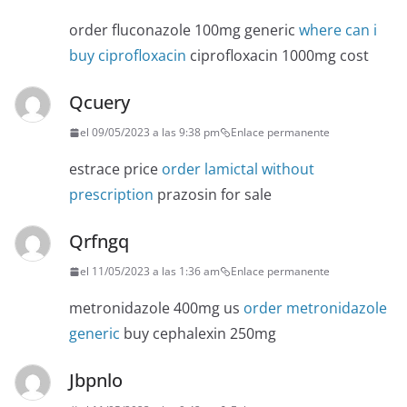
order fluconazole 100mg generic
where can i
buy ciprofloxacin
ciprofloxacin 1000mg cost
Qcuery
el 09/05/2023 a las 9:38 pm
Enlace permanente
estrace price
order lamictal without
prescription
prazosin for sale
Qrfngq
el 11/05/2023 a las 1:36 am
Enlace permanente
metronidazole 400mg us
order metronidazole
generic
buy cephalexin 250mg
Jbpnlo