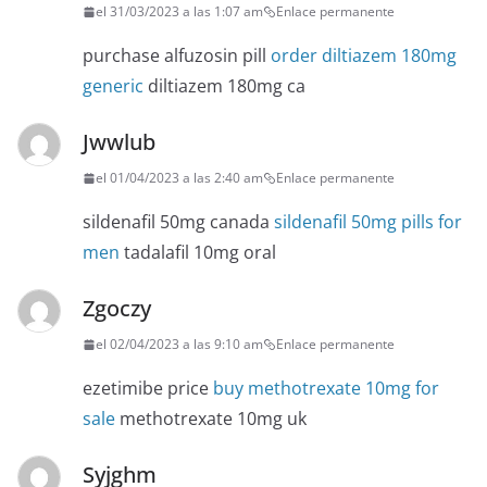
el 31/03/2023 a las 1:07 am
Enlace permanente
purchase alfuzosin pill
order diltiazem 180mg
generic
diltiazem 180mg ca
Jwwlub
el 01/04/2023 a las 2:40 am
Enlace permanente
sildenafil 50mg canada
sildenafil 50mg pills for
men
tadalafil 10mg oral
Zgoczy
el 02/04/2023 a las 9:10 am
Enlace permanente
ezetimibe price
buy methotrexate 10mg for
sale
methotrexate 10mg uk
Syjghm