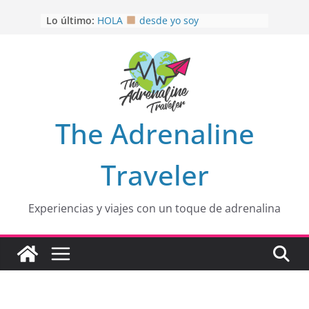
Saltar
OTRA PERSPECTIVA de RÍO EL
Lo último:
MULITO!
al
HOLA
desde yo soy
contenido
Aprovechando que Wen tenía que
venia
EL SENDERO DEL CACAO: Excelente
opción
HOSPEDAJE AL NATURALSHH !!
.
En
The Adrenaline
Traveler
Experiencias y viajes con un toque de adrenalina