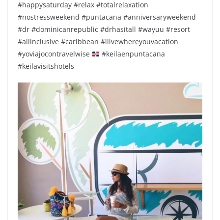
#happysaturday #relax #totalrelaxation
#nostressweekend #puntacana #anniversaryweekend
#dr #dominicanrepublic #drhasitall #wayuu #resort
#allinclusive #caribbean #ilivewhereyouvacation
#yoviajocontravelwise
#keilaenpuntacana
#keilavisitshotels