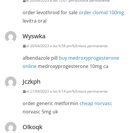
el 20/04/2023 a las 12:01 pm
Enlace permanente
order levothroid for sale
order clomid 100mg
levitra oral
Wyswka
el 20/04/2023 a las 6:58 pm
Enlace permanente
albendazole pill
buy medroxyprogesterone
online
medroxyprogesterone 10mg ca
Jczkph
el 21/04/2023 a las 6:14 pm
Enlace permanente
order generic metformin
cheap norvasc
norvasc 5mg uk
Olkoqk