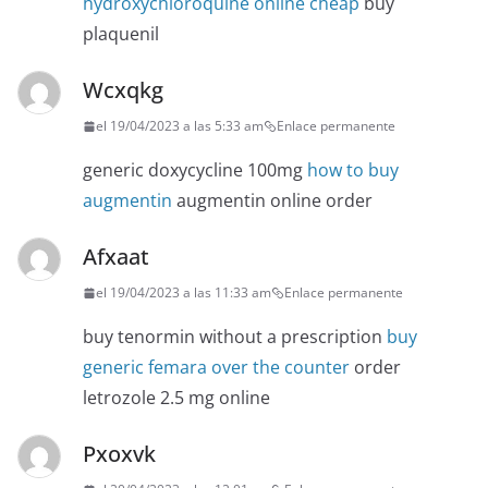
hydroxychloroquine online cheap
buy
plaquenil
Wcxqkg
el 19/04/2023 a las 5:33 am
Enlace permanente
generic doxycycline 100mg
how to buy
augmentin
augmentin online order
Afxaat
el 19/04/2023 a las 11:33 am
Enlace permanente
buy tenormin without a prescription
buy
generic femara over the counter
order
letrozole 2.5 mg online
Pxoxvk