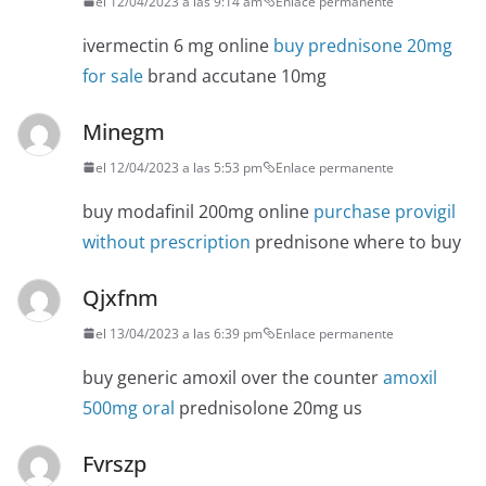
el 12/04/2023 a las 9:14 am
Enlace permanente
ivermectin 6 mg online
buy prednisone 20mg
for sale
brand accutane 10mg
Minegm
el 12/04/2023 a las 5:53 pm
Enlace permanente
buy modafinil 200mg online
purchase provigil
without prescription
prednisone where to buy
Qjxfnm
el 13/04/2023 a las 6:39 pm
Enlace permanente
buy generic amoxil over the counter
amoxil
500mg oral
prednisolone 20mg us
Fvrszp