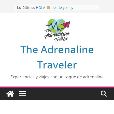
Saltar
Lo último:
HOLA
desde yo soy
al
Aprovechando que Wen tenía que
contenido
venia
EL SENDERO DEL CACAO: Excelente
opción
HOSPEDAJE AL NATURALSHH !!
.
En
OTRA PERSPECTIVA de RÍO EL
The Adrenaline
MULITO!
Traveler
Experiencias y viajes con un toque de adrenalina