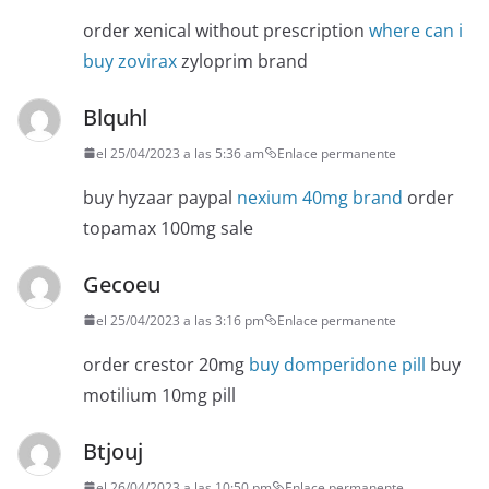
order xenical without prescription
where can i
buy zovirax
zyloprim brand
Blquhl
el 25/04/2023 a las 5:36 am
Enlace permanente
buy hyzaar paypal
nexium 40mg brand
order
topamax 100mg sale
Gecoeu
el 25/04/2023 a las 3:16 pm
Enlace permanente
order crestor 20mg
buy domperidone pill
buy
motilium 10mg pill
Btjouj
el 26/04/2023 a las 10:50 pm
Enlace permanente