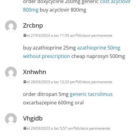
order doxycycline 200mg generic
cost acyclovir
800mg
buy acyclovir 800mg
Zrcbnp
el 27/03/2023 a las 11:55 am
Enlace permanente
buy azathioprine 25mg
azathioprine 50mg
without prescription
cheap naprosyn 500mg
Xnhwhn
el 28/03/2023 a las 12:22 pm
Enlace permanente
order ditropan 5mg
generic tacrolimus
oxcarbazepine 600mg oral
Vhgidb
el 29/03/2023 a las 5:57 am
Enlace permanente