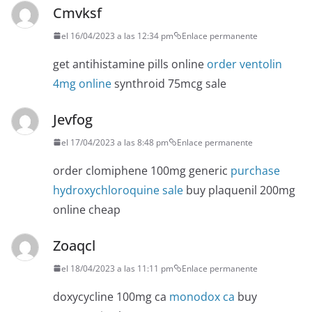
Cmvksf
el 16/04/2023 a las 12:34 pm
Enlace permanente
get antihistamine pills online
order ventolin
4mg online
synthroid 75mcg sale
Jevfog
el 17/04/2023 a las 8:48 pm
Enlace permanente
order clomiphene 100mg generic
purchase
hydroxychloroquine sale
buy plaquenil 200mg
online cheap
Zoaqcl
el 18/04/2023 a las 11:11 pm
Enlace permanente
doxycycline 100mg ca
monodox ca
buy