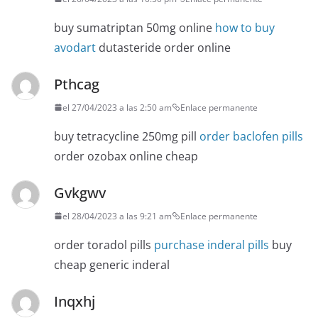
buy sumatriptan 50mg online
how to buy
avodart
dutasteride order online
Pthcag
el 27/04/2023 a las 2:50 am
Enlace permanente
buy tetracycline 250mg pill
order baclofen pills
order ozobax online cheap
Gvkgwv
el 28/04/2023 a las 9:21 am
Enlace permanente
order toradol pills
purchase inderal pills
buy
cheap generic inderal
Inqxhj