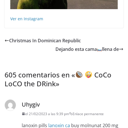
Ver en Instagram
Christmas In Dominican Republic ️️️️
Dejando esta cama
llena de
605 comentarios en «
CoCo
LoCO the DRink
»
Uhygiv
el 21/02/2023 a las 9:39 pm
Enlace permanente
lanoxin pills
lanoxin ca
buy molnunat 200 mg