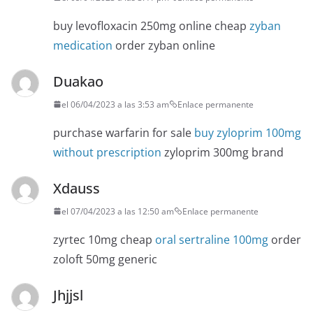
buy levofloxacin 250mg online cheap
zyban
medication
order zyban online
Duakao
el 06/04/2023 a las 3:53 am
Enlace permanente
purchase warfarin for sale
buy zyloprim 100mg
without prescription
zyloprim 300mg brand
Xdauss
el 07/04/2023 a las 12:50 am
Enlace permanente
zyrtec 10mg cheap
oral sertraline 100mg
order
zoloft 50mg generic
Jhjjsl