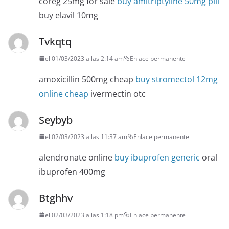
coreg 25mg for sale
buy amitriptyline 50mg pill
buy elavil 10mg
Tvkqtq
el 01/03/2023 a las 2:14 am
Enlace permanente
amoxicillin 500mg cheap
buy stromectol 12mg
online cheap
ivermectin otc
Seybyb
el 02/03/2023 a las 11:37 am
Enlace permanente
alendronate online
buy ibuprofen generic
oral
ibuprofen 400mg
Btghhv
el 02/03/2023 a las 1:18 pm
Enlace permanente