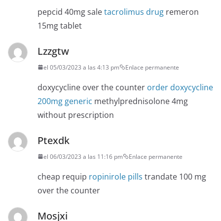
pepcid 40mg sale
tacrolimus drug
remeron
15mg tablet
Lzzgtw
el 05/03/2023 a las 4:13 pm
Enlace permanente
doxycycline over the counter
order doxycycline
200mg generic
methylprednisolone 4mg
without prescription
Ptexdk
el 06/03/2023 a las 11:16 pm
Enlace permanente
cheap requip
ropinirole pills
trandate 100 mg
over the counter
Mosjxi