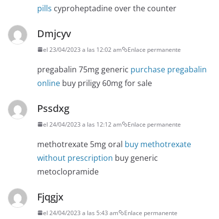
pills
cyproheptadine over the counter
Dmjcyv
el 23/04/2023 a las 12:02 am
Enlace permanente
pregabalin 75mg generic
purchase pregabalin
online
buy priligy 60mg for sale
Pssdxg
el 24/04/2023 a las 12:12 am
Enlace permanente
methotrexate 5mg oral
buy methotrexate
without prescription
buy generic
metoclopramide
Fjqgjx
el 24/04/2023 a las 5:43 am
Enlace permanente