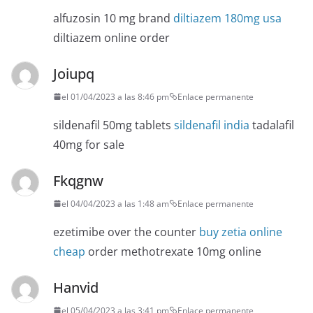
alfuzosin 10 mg brand
diltiazem 180mg usa
diltiazem online order
Joiupq
el 01/04/2023 a las 8:46 pm
Enlace permanente
sildenafil 50mg tablets
sildenafil india
tadalafil
40mg for sale
Fkqgnw
el 04/04/2023 a las 1:48 am
Enlace permanente
ezetimibe over the counter
buy zetia online
cheap
order methotrexate 10mg online
Hanvid
el 05/04/2023 a las 3:41 pm
Enlace permanente