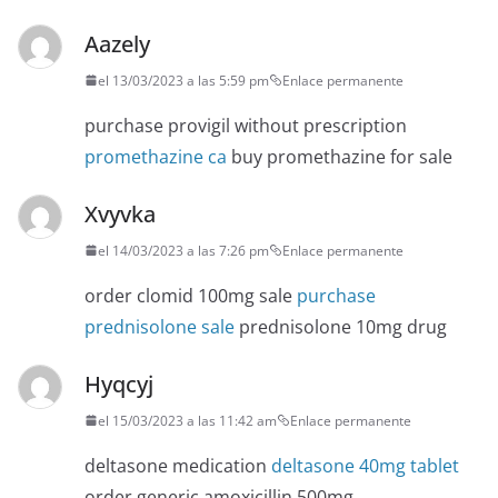
Aazely
el 13/03/2023 a las 5:59 pm
Enlace permanente
purchase provigil without prescription
promethazine ca
buy promethazine for sale
Xvyvka
el 14/03/2023 a las 7:26 pm
Enlace permanente
order clomid 100mg sale
purchase
prednisolone sale
prednisolone 10mg drug
Hyqcyj
el 15/03/2023 a las 11:42 am
Enlace permanente
deltasone medication
deltasone 40mg tablet
order generic amoxicillin 500mg