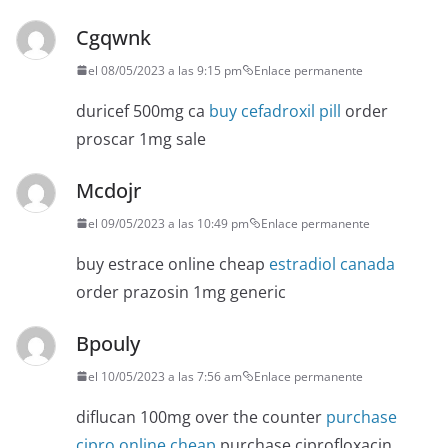
Cgqwnk
el 08/05/2023 a las 9:15 pm
Enlace permanente
duricef 500mg ca
buy cefadroxil pill
order
proscar 1mg sale
Mcdojr
el 09/05/2023 a las 10:49 pm
Enlace permanente
buy estrace online cheap
estradiol canada
order prazosin 1mg generic
Bpouly
el 10/05/2023 a las 7:56 am
Enlace permanente
diflucan 100mg over the counter
purchase
cipro online cheap
purchase ciprofloxacin