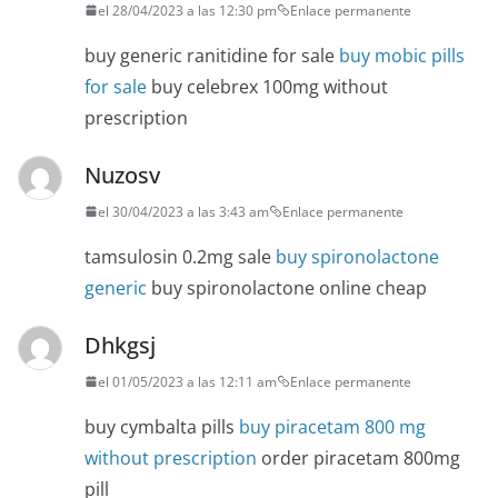
el 28/04/2023 a las 12:30 pm
Enlace permanente
buy generic ranitidine for sale
buy mobic pills
for sale
buy celebrex 100mg without
prescription
Nuzosv
el 30/04/2023 a las 3:43 am
Enlace permanente
tamsulosin 0.2mg sale
buy spironolactone
generic
buy spironolactone online cheap
Dhkgsj
el 01/05/2023 a las 12:11 am
Enlace permanente
buy cymbalta pills
buy piracetam 800 mg
without prescription
order piracetam 800mg
pill