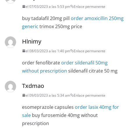
el 07/03/2023 a las 5:53 pm
Enlace permanente
buy tadalafil 20mg pill
order amoxicillin 250mg
generic
trimox 250mg price
Hlnimy
el 08/03/2023 a las 1:40 pm
Enlace permanente
order fenofibrate
order sildenafil 50mg
without prescription
sildenafil citrate 50 mg
Txdmao
el 09/03/2023 a las 5:34 am
Enlace permanente
esomeprazole capsules
order lasix 40mg for
sale
buy furosemide 40mg without
prescription