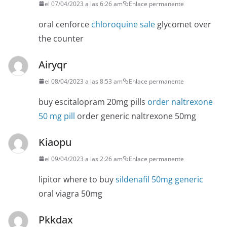
el 07/04/2023 a las 6:26 am
Enlace permanente
oral cenforce
chloroquine sale
glycomet over
the counter
Airyqr
el 08/04/2023 a las 8:53 am
Enlace permanente
buy escitalopram 20mg pills
order naltrexone
50 mg pill
order generic naltrexone 50mg
Kiaopu
el 09/04/2023 a las 2:26 am
Enlace permanente
lipitor where to buy
sildenafil 50mg generic
oral viagra 50mg
Pkkdax