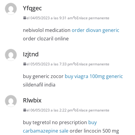
Yfqgec
el 04/05/2023 a las 9:31 am
Enlace permanente
nebivolol medication
order diovan generic
order clozaril online
Izjtnd
el 05/05/2023 a las 7:33 pm
Enlace permanente
buy generic zocor
buy viagra 100mg generic
sildenafil india
Rlwbix
el 06/05/2023 a las 2:22 pm
Enlace permanente
buy tegretol no prescription
buy
carbamazepine sale
order lincocin 500 mg