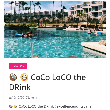
INSTAGRAM
CoCo LoCO the
DRink
10/12/2017
Keila
CoCo LoCO the DRink #excellencepuntacana