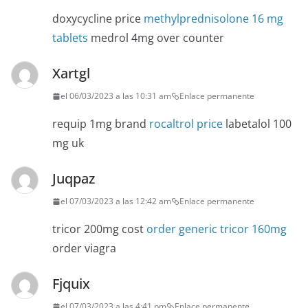
doxycycline price
methylprednisolone 16 mg
tablets
medrol 4mg over counter
Xartgl
el 06/03/2023 a las 10:31 am
Enlace permanente
requip 1mg brand
rocaltrol price
labetalol 100
mg uk
Juqpaz
el 07/03/2023 a las 12:42 am
Enlace permanente
tricor 200mg cost
order generic tricor 160mg
order viagra
Fjquix
el 07/03/2023 a las 4:41 pm
Enlace permanente