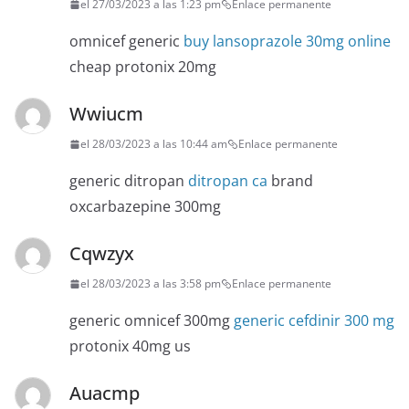
el 27/03/2023 a las 1:23 pm
Enlace permanente
omnicef generic
buy lansoprazole 30mg online
cheap protonix 20mg
Wwiucm
el 28/03/2023 a las 10:44 am
Enlace permanente
generic ditropan
ditropan ca
brand
oxcarbazepine 300mg
Cqwzyx
el 28/03/2023 a las 3:58 pm
Enlace permanente
generic omnicef 300mg
generic cefdinir 300 mg
protonix 40mg us
Auacmp