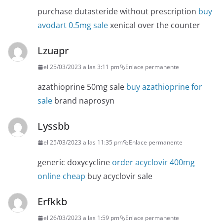
purchase dutasteride without prescription
buy
avodart 0.5mg sale
xenical over the counter
Lzuapr
el 25/03/2023 a las 3:11 pm
Enlace permanente
azathioprine 50mg sale
buy azathioprine for
sale
brand naprosyn
Lyssbb
el 25/03/2023 a las 11:35 pm
Enlace permanente
generic doxycycline
order acyclovir 400mg
online cheap
buy acyclovir sale
Erfkkb
el 26/03/2023 a las 1:59 pm
Enlace permanente