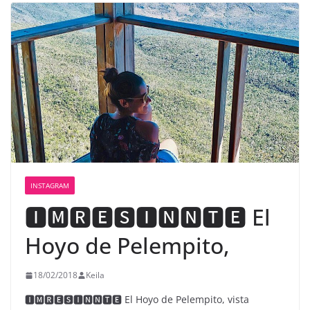
INSTAGRAM
🅸🅼🆁🅴🆂🅸🅽🅽🆃🅴 El
Hoyo de Pelempito,
18/02/2018
Keila
🅸🅼🆁🅴🆂🅸🅽🅽🆃🅴 El Hoyo de Pelempito, vista