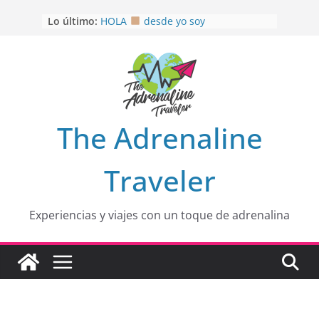
Saltar
OTRA PERSPECTIVA de RÍO EL
Lo último:
MULITO!
al
HOLA
desde yo soy
contenido
Aprovechando que Wen tenía que
venia
EL SENDERO DEL CACAO: Excelente
opción
HOSPEDAJE AL NATURALSHH !!
.
En
The Adrenaline
Traveler
Experiencias y viajes con un toque de adrenalina