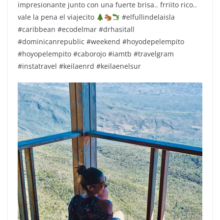
impresionante junto con una fuerte brisa.. frriito rico..
vale la pena el viajecito
#elfullindelaisla
#caribbean #ecodelmar #drhasitall
#dominicanrepublic #weekend #hoyodepelempito
#hoyopelempito #caborojo #iamtb #travelgram
#instatravel #keilaenrd #keilaenelsur