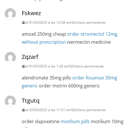
Fskwez
el 01/03/2023 a las 12:58 am
Enlace permanente
amoxil 250mg cheap
order stromectol 12mg
without prescription
ivermectin medicine
Zqzarf
el 01/03/2023 a las 1:26 am
Enlace permanente
alendronate 35mg pills
order fosamax 35mg
generic
order motrin 600mg generic
Ttgutq
el 02/03/2023 a las 11:51 am
Enlace permanente
order dapoxetine
motilium pills
motilium 10mg