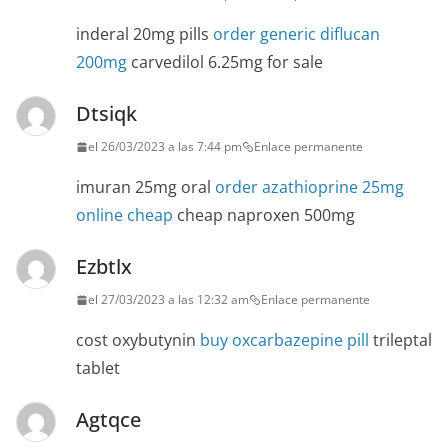
inderal 20mg pills
order generic diflucan
200mg
carvedilol 6.25mg for sale
Dtsiqk
el 26/03/2023 a las 7:44 pm
Enlace permanente
imuran 25mg oral
order azathioprine 25mg
online cheap
cheap naproxen 500mg
Ezbtlx
el 27/03/2023 a las 12:32 am
Enlace permanente
cost oxybutynin
buy oxcarbazepine pill
trileptal
tablet
Agtqce