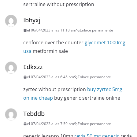
sertraline without prescription
Ibhyxj
el 06/04/2023 a las 11:18 am
Enlace permanente
cenforce over the counter
glycomet 1000mg
usa
metformin sale
Edkxzz
el 07/04/2023 a las 6:45 pm
Enlace permanente
zyrtec without prescription
buy zyrtec 5mg
online cheap
buy generic sertraline online
Tebddb
el 07/04/2023 a las 7:59 pm
Enlace permanente
generic lexapro 10mg
revia 50 mg generic
revia