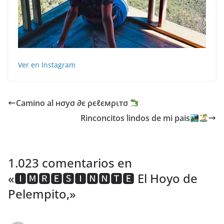
Ver en Instagram
Camino al нσуσ ∂є ρєℓємριтσ
Rinconcitos lindos de mi pais
1.023 comentarios en
«
🅸🅼🆁🅴🆂🅸🅽🅽🆃🅴 El Hoyo de
Pelempito,
»