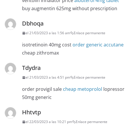
ventolin inhalator price
albuterol 4mg tablet
buy augmentin 625mg without prescription
Dbhoqa
el 21/03/2023 a las 1:56 am
Enlace permanente
isotretinoin 40mg cost
order generic accutane
cheap zithromax
Tdydra
el 21/03/2023 a las 4:51 pm
Enlace permanente
order provigil sale
cheap metoprolol
lopressor
50mg generic
Hhtvtp
el 22/03/2023 a las 10:21 pm
Enlace permanente