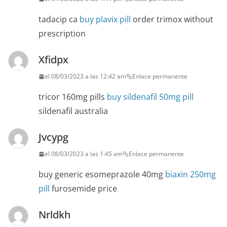
tadacip ca
buy plavix pill
order trimox without
prescription
Xfidpx
el 08/03/2023 a las 12:42 am
Enlace permanente
tricor 160mg pills
buy sildenafil 50mg pill
sildenafil australia
Jvcypg
el 08/03/2023 a las 1:45 am
Enlace permanente
buy generic esomeprazole 40mg
biaxin 250mg
pill
furosemide price
Nrldkh