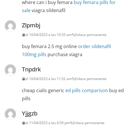
where can i buy femara
buy femara pills for
sale
viagra sildenafil
Zlpmbj
el 10/04/2023 a las 10:35 am
Enlace permanente
buy femara 2.5 mg online
order sildenafil
100mg pills
purchase viagra
Tnpdrk
el 10/04/2023 a las 11:52 am
Enlace permanente
cheap cialis generic
ed pills comparison
buy ed
pills
Yjjgzb
el 11/04/2023 a las 6:59 pm
Enlace permanente