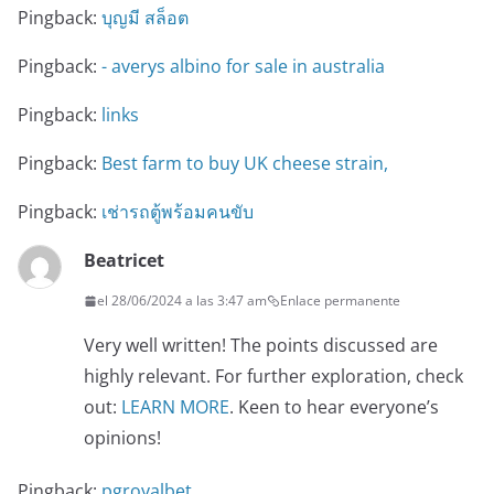
Pingback:
บุญมี สล็อต
Pingback:
- averys albino for sale in australia
Pingback:
links
Pingback:
Best farm to buy UK cheese strain,
Pingback:
เช่ารถตู้พร้อมคนขับ
Beatricet
el 28/06/2024 a las 3:47 am
Enlace permanente
Very well written! The points discussed are
highly relevant. For further exploration, check
out:
LEARN MORE
. Keen to hear everyone’s
opinions!
Pingback:
pgroyalbet