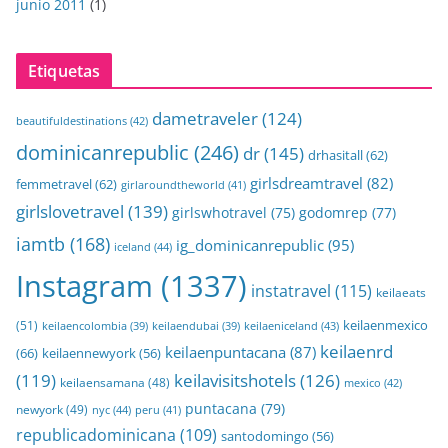
junio 2011
(1)
Etiquetas
dametraveler
(124)
beautifuldestinations
(42)
dominicanrepublic
(246)
dr
(145)
drhasitall
(62)
girlsdreamtravel
(82)
femmetravel
(62)
girlaroundtheworld
(41)
girlslovetravel
(139)
girlswhotravel
(75)
godomrep
(77)
iamtb
(168)
ig_dominicanrepublic
(95)
iceland
(44)
Instagram
(1337)
instatravel
(115)
keilaeats
keilaenmexico
(51)
keilaeniceland
(43)
keilaencolombia
(39)
keilaendubai
(39)
keilaenrd
keilaenpuntacana
(87)
(66)
keilaennewyork
(56)
(119)
keilavisitshotels
(126)
keilaensamana
(48)
mexico
(42)
puntacana
(79)
newyork
(49)
nyc
(44)
peru
(41)
republicadominicana
(109)
santodomingo
(56)