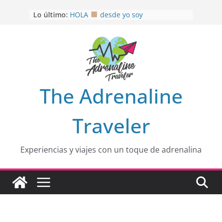
Saltar
Lo último:
HOLA
desde yo soy
al
Aprovechando que Wen tenía que
contenido
venia
EL SENDERO DEL CACAO: Excelente
opción
HOSPEDAJE AL NATURALSHH !!
.
En
OTRA PERSPECTIVA de RÍO EL
The Adrenaline
MULITO!
Traveler
Experiencias y viajes con un toque de adrenalina