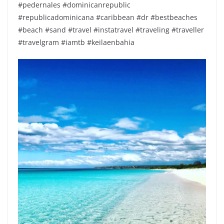
#pedernales #dominicanrepublic
#republicadominicana #caribbean #dr #bestbeaches
#beach #sand #travel #instatravel #traveling #traveller
#travelgram #iamtb #keilaenbahia