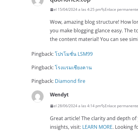
el 15/04/2024 a las 4:25 pm
Enlace permanent
Wow, amazing blog structure! How lon
you make blogging glance easy. The tot
the content material! You can see sim
Pingback:
โปรโมชั่น LSM99
Pingback:
โรงแรมเชียงคาน
Pingback:
Diamond fire
Wendyt
el 28/06/2024 a las 4:14 pm
Enlace permanent
Great article! The clarity and depth 
insights, visit:
LEARN MORE
. Looking 