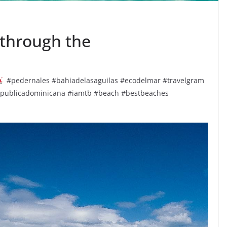
hrough the
#pedernales #bahiadelasaguilas #ecodelmar #travelgram
republicadominicana #iamtb #beach #bestbeaches