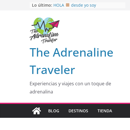
Saltar
Lo último:
HOLA
desde yo soy
Aprovechando que Wen tenía que
al
venia
contenido
EL SENDERO DEL CACAO: Excelente
opción
HOSPEDAJE AL NATURALSHH !!
.
En
OTRA PERSPECTIVA de RÍO EL
The Adrenaline
MULITO!
Traveler
Experiencias y viajes con un toque de
adrenalina
BLOG
DESTINOS
TIENDA