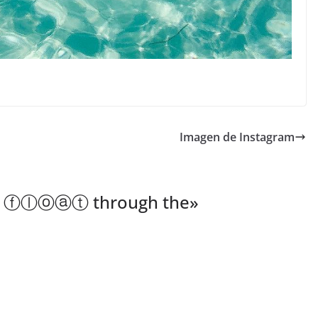
Imagen de Instagram
o ⓕⓛⓞⓐⓣ through the
»