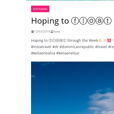
INSTAGRAM
Hoping to ⓕⓛⓞⓐⓣ t
12/03/2018
Keila
Hoping to ⓕⓛⓞⓐⓣ through the Week
#instatravel #dr #dominicanrepublic #travel #
#keilaenbahia #keilaenelsur