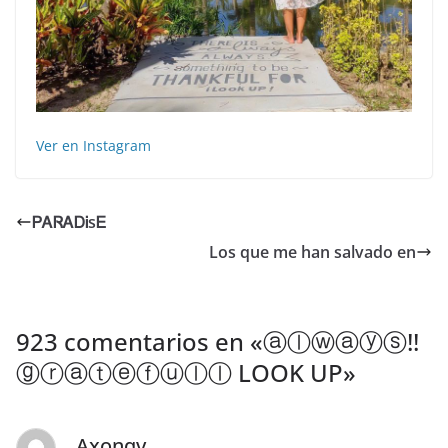
Ver en Instagram
️ᏢᎪᏒᎪᎠᎥsᎬ ️
Los que me han salvado en
923 comentarios en «
ⓐⓛⓦⓐⓨⓢ!!
ⓖⓡⓐⓣⓔⓕⓤⓛⓛ LOOK UP️
»
Axonqv