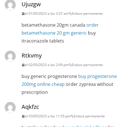
Ujuzgw
el 01/05/2023 a las 3:37 am
Enlace permanente
betamethasone 20gm canada
order
betamethasone 20 gm generic
buy
itraconazole tablets
Rtkvmy
el 02/05/2023 a las 2:09 pm
Enlace permanente
buy generic progesterone
buy progesterone
200mg online cheap
order zyprexa without
prescription
Aqkfzc
el 03/05/2023 a las 11:55 pm
Enlace permanente