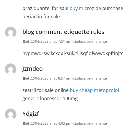
praziquantel for sale
buy microzide
purchase
periactin for sale
blog comment etiquette rules
el 22/04/2023 a las 7:51 am
Enlace permanente
nvpmwqrsw kcxox ksukjtl lsqf ofwvwdxpftinjtc
Jzmdeo
el 22/04/2023 a las 8:57 am
Enlace permanente
zestril for sale online
buy cheap metoprolol
generic lopressor 100mg
Ydgizf
el 22/04/2023 a las 4:03 pm
Enlace permanente