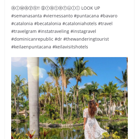
ⓐⓛⓦⓐⓨⓢ!! ⓖⓡⓐⓣⓔⓕⓤⓛⓛ LOOK UP️
#semanasanta #viernessanto #puntacana #bavaro
#catalonia #becatalonia #cataloniahotels #travel
#travelgram #instatraveling #instagravel
#dominicanrepublic #dr #thewanderingtourist
#keilaenpuntacana #keilavisitshotels