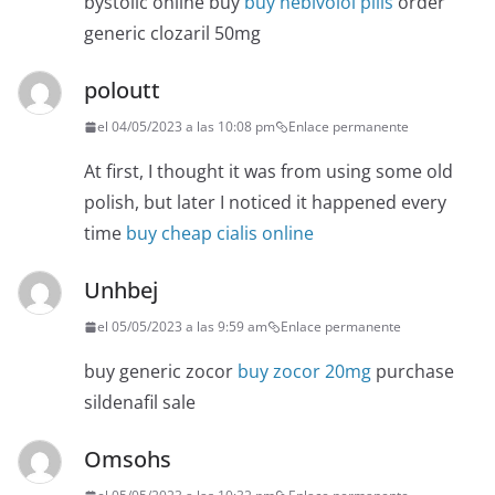
bystolic online buy
buy nebivolol pills
order
generic clozaril 50mg
poloutt
el 04/05/2023 a las 10:08 pm
Enlace permanente
At first, I thought it was from using some old
polish, but later I noticed it happened every
time
buy cheap cialis online
Unhbej
el 05/05/2023 a las 9:59 am
Enlace permanente
buy generic zocor
buy zocor 20mg
purchase
sildenafil sale
Omsohs