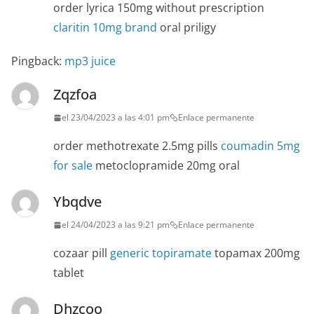
order lyrica 150mg without prescription
claritin 10mg brand
oral priligy
Pingback:
mp3 juice
Zqzfoa
el 23/04/2023 a las 4:01 pm
Enlace permanente
order methotrexate 2.5mg pills
coumadin 5mg
for sale
metoclopramide 20mg oral
Ybqdve
el 24/04/2023 a las 9:21 pm
Enlace permanente
cozaar pill
generic topiramate
topamax 200mg
tablet
Dhzcoo