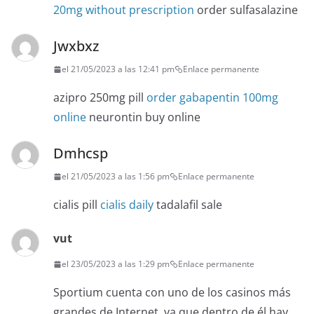
20mg without prescription
order sulfasalazine
Jwxbxz
el 21/05/2023 a las 12:41 pm
Enlace permanente
azipro 250mg pill
order gabapentin 100mg
online
neurontin buy online
Dmhcsp
el 21/05/2023 a las 1:56 pm
Enlace permanente
cialis pill
cialis daily
tadalafil sale
vut
el 23/05/2023 a las 1:29 pm
Enlace permanente
Sportium cuenta con uno de los casinos más
grandes de Internet, ya que dentro de él hay