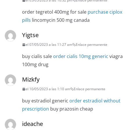
el 05/05/2023 a las 10:32 pm
Enlace permanente
order tegretol 400mg for sale
purchase ciplox
pills
lincomycin 500 mg canada
Yigtse
el 07/05/2023 a las 11:27 am
Enlace permanente
buy cialis sale
order cialis 10mg generic
viagra
100mg drug
Mizkfy
el 10/05/2023 a las 1:10 am
Enlace permanente
buy estradiol generic
order estradiol without
prescription
buy prazosin cheap
ideache