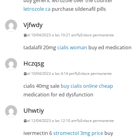
buy generic letrozole over the counter
letrozole ca
purchase sildenafil pills
Vjfwdy
el 10/04/2023 a las 10:21 am
Enlace permanente
tadalafil 20mg
cialis woman
buy ed medication
Hczqsg
el 10/04/2023 a las 4:14 pm
Enlace permanente
cialis 40mg sale
buy cialis online cheap
medication for ed dysfunction
Uhwtiy
el 12/04/2023 a las 12:10 am
Enlace permanente
ivermectin 6
stromectol 3mg price
buy