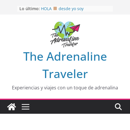
OTRA PERSPECTIVA de RÍO EL
Saltar
Lo último:
MULITO!
al
HOLA
desde yo soy
contenido
Aprovechando que Wen tenía que
venia
EL SENDERO DEL CACAO: Excelente
opción
HOSPEDAJE AL NATURALSHH !!
.
En
The Adrenaline
Traveler
Experiencias y viajes con un toque de adrenalina