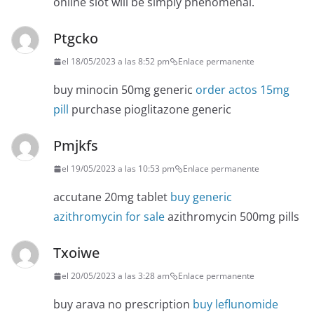
online slot will be simply phenomenal.
Ptgcko
el 18/05/2023 a las 8:52 pm
Enlace permanente
buy minocin 50mg generic
order actos 15mg
pill
purchase pioglitazone generic
Pmjkfs
el 19/05/2023 a las 10:53 pm
Enlace permanente
accutane 20mg tablet
buy generic
azithromycin for sale
azithromycin 500mg pills
Txoiwe
el 20/05/2023 a las 3:28 am
Enlace permanente
buy arava no prescription
buy leflunomide