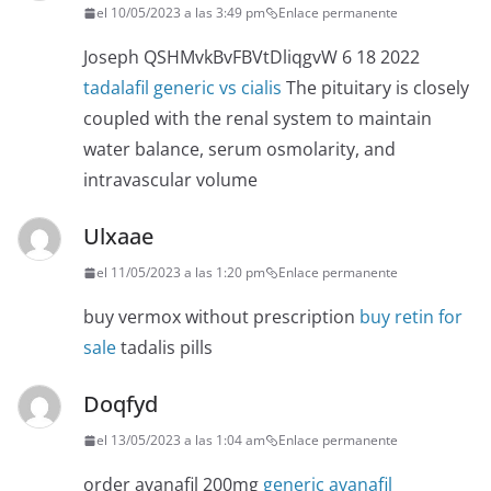
el 10/05/2023 a las 3:49 pm
Enlace permanente
Joseph QSHMvkBvFBVtDliqgvW 6 18 2022
tadalafil generic vs cialis
The pituitary is closely
coupled with the renal system to maintain
water balance, serum osmolarity, and
intravascular volume
Ulxaae
el 11/05/2023 a las 1:20 pm
Enlace permanente
buy vermox without prescription
buy retin for
sale
tadalis pills
Doqfyd
el 13/05/2023 a las 1:04 am
Enlace permanente
order avanafil 200mg
generic avanafil