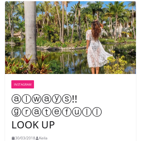
INSTAGRAM
ⓐⓛⓦⓐⓨⓢ!!
ⓖⓡⓐⓣⓔⓕⓤⓛⓛ
LOOK UP️
30/03/2018
Keila