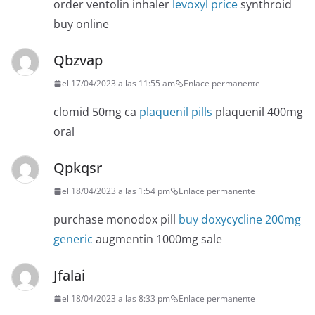
order ventolin inhaler
levoxyl price
synthroid
buy online
Qbzvap
el 17/04/2023 a las 11:55 am
Enlace permanente
clomid 50mg ca
plaquenil pills
plaquenil 400mg
oral
Qpkqsr
el 18/04/2023 a las 1:54 pm
Enlace permanente
purchase monodox pill
buy doxycycline 200mg
generic
augmentin 1000mg sale
Jfalai
el 18/04/2023 a las 8:33 pm
Enlace permanente