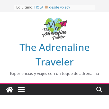
Saltar
OTRA PERSPECTIVA de RÍO EL
Lo último:
al
MULITO!
HOLA
desde yo soy
contenido
Aprovechando que Wen tenía que
venia
EL SENDERO DEL CACAO: Excelente
opción
HOSPEDAJE AL NATURALSHH !!
.
The Adrenaline
En
Traveler
Experiencias y viajes con un toque de adrenalina