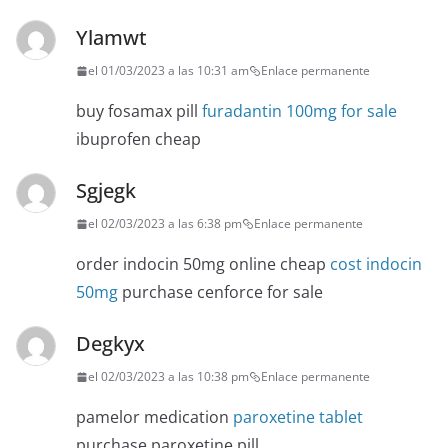
Ylamwt
el 01/03/2023 a las 10:31 am
Enlace permanente
buy fosamax pill
furadantin 100mg for sale
ibuprofen cheap
Sgjegk
el 02/03/2023 a las 6:38 pm
Enlace permanente
order indocin 50mg online cheap
cost indocin
50mg
purchase cenforce for sale
Degkyx
el 02/03/2023 a las 10:38 pm
Enlace permanente
pamelor medication
paroxetine tablet
purchase paroxetine pill