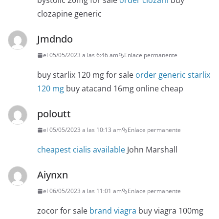
bystolic 20mg for sale
order clozaril
buy
clozapine generic
Jmdndo
el 05/05/2023 a las 6:46 am
Enlace permanente
buy starlix 120 mg for sale
order generic starlix
120 mg
buy atacand 16mg online cheap
poloutt
el 05/05/2023 a las 10:13 am
Enlace permanente
cheapest cialis available
John Marshall
Aiynxn
el 06/05/2023 a las 11:01 am
Enlace permanente
zocor for sale
brand viagra
buy viagra 100mg