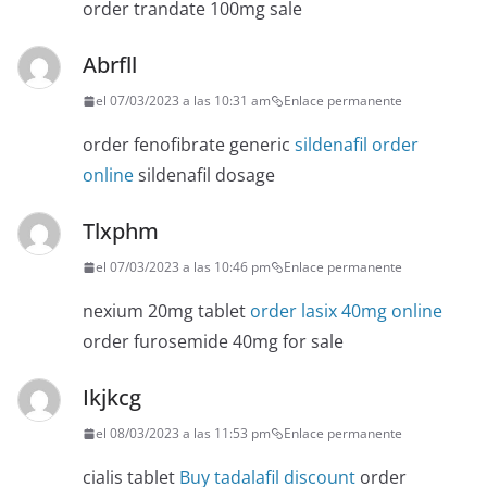
order trandate 100mg sale
Abrfll
el 07/03/2023 a las 10:31 am
Enlace permanente
order fenofibrate generic
sildenafil order
online
sildenafil dosage
Tlxphm
el 07/03/2023 a las 10:46 pm
Enlace permanente
nexium 20mg tablet
order lasix 40mg online
order furosemide 40mg for sale
Ikjkcg
el 08/03/2023 a las 11:53 pm
Enlace permanente
cialis tablet
Buy tadalafil discount
order