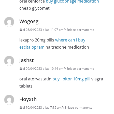
oral cenforce
buy glucophage medication
cheap glycomet
Wogosg
el 08/04/2023 a las 11:07 pm
Enlace permanente
lexapro 20mg pills
where can i buy
escitalopram
naltrexone medication
Jashst
el 09/04/2023 a las 10:44 pm
Enlace permanente
oral atorvastatin
buy lipitor 10mg pill
viagra
tablets
Hoyxth
el 10/04/2023 a las 7:15 am
Enlace permanente