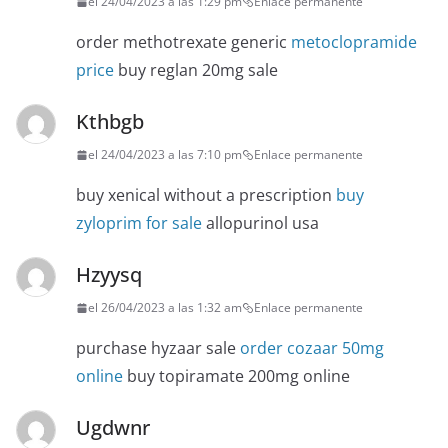
el 24/04/2023 a las 1:29 pm
Enlace permanente
order methotrexate generic
metoclopramide
price
buy reglan 20mg sale
Kthbgb
el 24/04/2023 a las 7:10 pm
Enlace permanente
buy xenical without a prescription
buy
zyloprim for sale
allopurinol usa
Hzyysq
el 26/04/2023 a las 1:32 am
Enlace permanente
purchase hyzaar sale
order cozaar 50mg
online
buy topiramate 200mg online
Ugdwnr