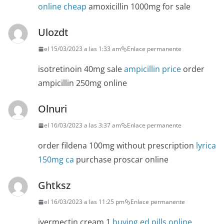
online cheap
amoxicillin 1000mg for sale
Ulozdt
el 15/03/2023 a las 1:33 am
Enlace permanente
isotretinoin 40mg sale
ampicillin price
order
ampicillin 250mg online
Olnuri
el 16/03/2023 a las 3:37 am
Enlace permanente
order fildena 100mg without prescription
lyrica
150mg ca
purchase proscar online
Ghtksz
el 16/03/2023 a las 11:25 pm
Enlace permanente
ivermectin cream 1
buying ed pills online