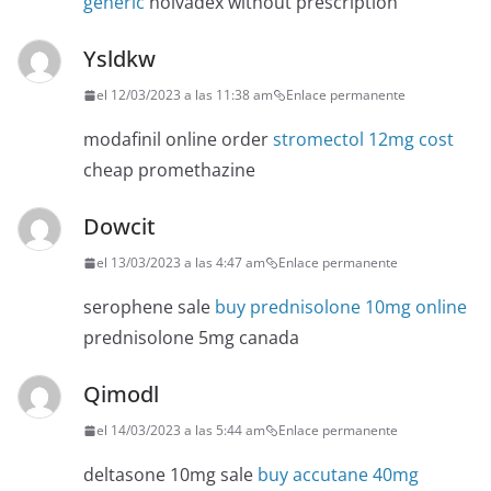
generic
nolvadex without prescription
Ysldkw
el 12/03/2023 a las 11:38 am
Enlace permanente
modafinil online order
stromectol 12mg cost
cheap promethazine
Dowcit
el 13/03/2023 a las 4:47 am
Enlace permanente
serophene sale
buy prednisolone 10mg online
prednisolone 5mg canada
Qimodl
el 14/03/2023 a las 5:44 am
Enlace permanente
deltasone 10mg sale
buy accutane 40mg