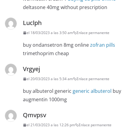
deltasone 40mg without prescription
Luclph
el 18/03/2023 a las 3:50 am
Enlace permanente
buy ondansetron 8mg online
zofran pills
trimethoprim cheap
Vrgyej
el 20/03/2023 a las 5:34 am
Enlace permanente
buy albuterol generic
generic albuterol
buy
augmentin 1000mg
Qmvpsv
el 21/03/2023 a las 12:26 pm
Enlace permanente