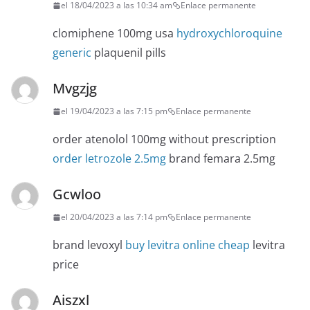
el 18/04/2023 a las 10:34 am
Enlace permanente
clomiphene 100mg usa
hydroxychloroquine
generic
plaquenil pills
Mvgzjg
el 19/04/2023 a las 7:15 pm
Enlace permanente
order atenolol 100mg without prescription
order letrozole 2.5mg
brand femara 2.5mg
Gcwloo
el 20/04/2023 a las 7:14 pm
Enlace permanente
brand levoxyl
buy levitra online cheap
levitra
price
Aiszxl