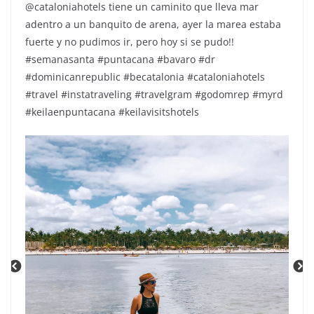
@cataloniahotels tiene un caminito que lleva mar
adentro a un banquito de arena, ayer la marea estaba
fuerte y no pudimos ir, pero hoy si se pudo!!
#semanasanta #puntacana #bavaro #dr
#dominicanrepublic #becatalonia #cataloniahotels
#travel #instatraveling #travelgram #godomrep #myrd
#keilaenpuntacana #keilavisitshotels
Repr
de
víde