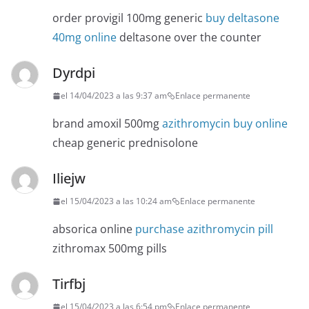
order provigil 100mg generic
buy deltasone
40mg online
deltasone over the counter
Dyrdpi
el 14/04/2023 a las 9:37 am
Enlace permanente
brand amoxil 500mg
azithromycin buy online
cheap generic prednisolone
Iliejw
el 15/04/2023 a las 10:24 am
Enlace permanente
absorica online
purchase azithromycin pill
zithromax 500mg pills
Tirfbj
el 15/04/2023 a las 6:54 pm
Enlace permanente