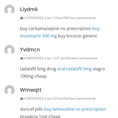
Liydmk
el 07/05/2023 a las 1:18 pm
Enlace permanente
buy carbamazepine no prescription
buy
lincomycin 500 mg
buy lincocin generic
Yvdmcn
el 08/05/2023 a las 12:21 pm
Enlace permanente
tadalafil 5mg drug
oral tadalafil 5mg
viagra
100mg cheap
Wmwqtt
el 08/05/2023 a las 4:24 pm
Enlace permanente
duricef pills
buy lamivudine no prescription
propecia 1mg cheap