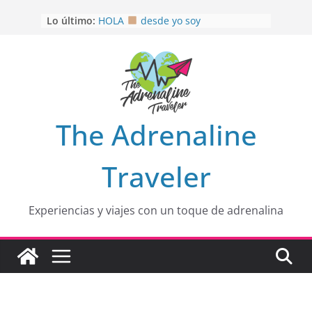
Saltar
Lo último:
HOLA
desde yo soy
al
Aprovechando que Wen tenía que
contenido
venia
EL SENDERO DEL CACAO: Excelente
opción
HOSPEDAJE AL NATURALSHH !!
.
En
OTRA PERSPECTIVA de RÍO EL
The Adrenaline
MULITO!
Traveler
Experiencias y viajes con un toque de adrenalina