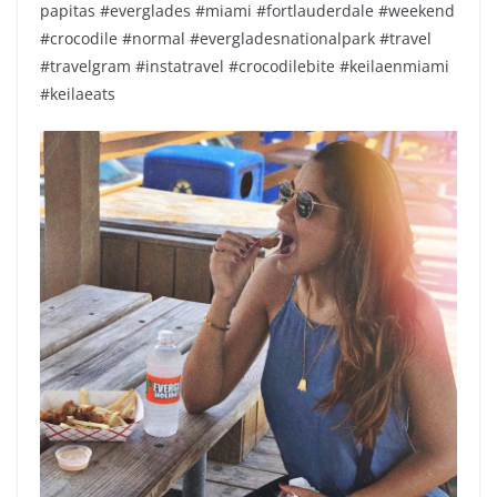
papitas #everglades #miami #fortlauderdale #weekend
#crocodile #normal #evergladesnationalpark #travel
#travelgram #instatravel #crocodilebite #keilaenmiami
#keilaeats