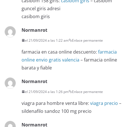
casibom 158 giris:
casibom giris
– casibom
guncel giris adresi
casibom giris
Normanrot
el 21/09/2024 a las 1:22 am
Enlace permanente
farmacia en casa online descuento:
farmacia
online envio gratis valencia
– farmacia online
barata y fiable
Normanrot
el 21/09/2024 a las 1:26 pm
Enlace permanente
viagra para hombre venta libre:
viagra precio
–
sildenafilo sandoz 100 mg precio
Normanrot