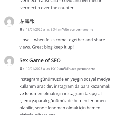
ivermectin australia – covid and ivermectin
ivermectin over the counter
貼海報
el 18/01/2025 a las 8:34 am
Enlace permanente
I love it when folks come together and share
views. Great blog,keep it up!
Sex Game of SEO
el 19/01/2025 a las 10:19 am
Enlace permanente
instagram günümüzde en yaygın sosyal medya
kullanım aracıdır, instagram da para kazanmak
ve fenomen olmak için instagram takipçi al
işlemi yaparak günümüz de hemen fenomen
olabilir, sende fenomen olmak için hemen
bizimleirtibata geç