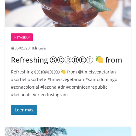
INSTAGRAM
06/05/2018
Keila
Refreshing ⓈⓄⓇⒷⒺⓉ
from
Refreshing ⓈⓄⓇⒷⒺⓉ
from @timeisvegetarian
#sorbet #sorbete #timeisvegetarian #santodomingo
#zonacolonial #lazona #dr #dominicanrepublic
#keilaeats Ver en Instagram
Leer más