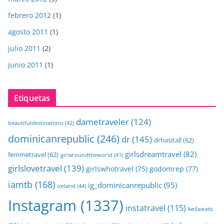
febrero 2012
(1)
agosto 2011
(1)
julio 2011
(2)
junio 2011
(1)
Etiquetas
dametraveler
(124)
beautifuldestinations
(42)
dominicanrepublic
(246)
dr
(145)
drhasitall
(62)
girlsdreamtravel
(82)
femmetravel
(62)
girlaroundtheworld
(41)
girlslovetravel
(139)
girlswhotravel
(75)
godomrep
(77)
iamtb
(168)
ig_dominicanrepublic
(95)
iceland
(44)
Instagram
(1337)
instatravel
(115)
keilaeats