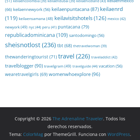
keilaenmexico
(51)
keilaeniceland
(43)
keilaencolombia
(39)
keilaendubai
(39)
keilaenrd
keilaenpuntacana
(87)
(66)
keilaennewyork
(56)
(119)
keilavisitshotels
(126)
keilaensamana
(48)
mexico
(42)
puntacana
(79)
newyork
(49)
nyc
(44)
peru
(41)
republicadominicana
(109)
santodomingo
(56)
sheisnotlost
(236)
tbt
(68)
thetravelwoman
(39)
travel
(226)
thewanderingtourist
(71)
traveladdict
(42)
travelblogger
(90)
travelgram
(49)
vacation
(56)
travelguide
(44)
womenwhoexplore
(96)
wearetravelgirls
(69)
Copyright © 2026
The Adrenaline Traveler
. Todos los
derechos reservados.
Tema:
ColorMag
por ThemeGrill. Funciona con
WordPress
.