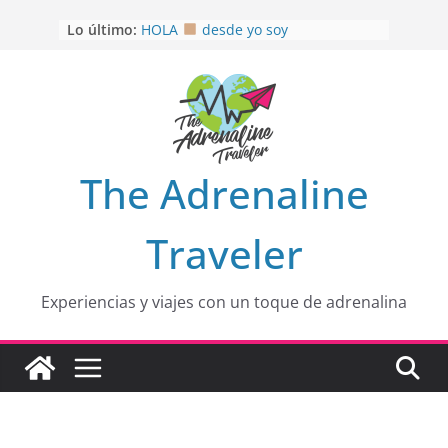
Saltar
Lo último:
HOLA
desde yo soy
al
Aprovechando que Wen tenía que
contenido
venia
EL SENDERO DEL CACAO: Excelente
opción
HOSPEDAJE AL NATURALSHH !!
.
En
OTRA PERSPECTIVA de RÍO EL
The Adrenaline
MULITO!
Traveler
Experiencias y viajes con un toque de adrenalina