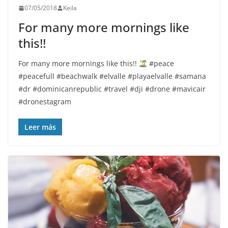
07/05/2018
Keila
For many more mornings like
this!!
For many more mornings like this!!
#peace
#peacefull #beachwalk #elvalle #playaelvalle #samana
#dr #dominicanrepublic #travel #dji #drone #mavicair
#dronestagram
Leer más