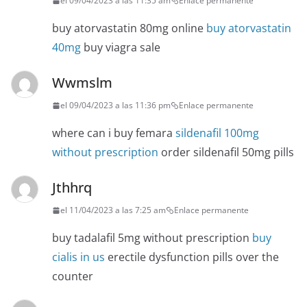
el 09/04/2023 a las 11:35 am
Enlace permanente
buy atorvastatin 80mg online
buy atorvastatin
40mg
buy viagra sale
Wwmslm
el 09/04/2023 a las 11:36 pm
Enlace permanente
where can i buy femara
sildenafil 100mg
without prescription
order sildenafil 50mg pills
Jthhrq
el 11/04/2023 a las 7:25 am
Enlace permanente
buy tadalafil 5mg without prescription
buy
cialis in us
erectile dysfunction pills over the
counter