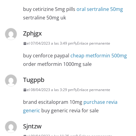
buy cetirizine 5mg pills
oral sertraline 50mg
sertraline 50mg uk
Zphjgx
el 07/04/2023 a las 3:49 pm
Enlace permanente
buy cenforce paypal
cheap metformin 500mg
order metformin 1000mg sale
Tugppb
el 08/04/2023 a las 3:29 pm
Enlace permanente
brand escitalopram 10mg
purchase revia
generic
buy generic revia for sale
Sjntzw