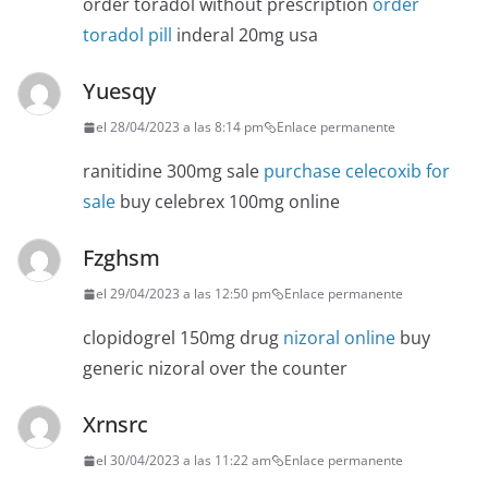
order toradol without prescription
order
toradol pill
inderal 20mg usa
Yuesqy
el 28/04/2023 a las 8:14 pm
Enlace permanente
ranitidine 300mg sale
purchase celecoxib for
sale
buy celebrex 100mg online
Fzghsm
el 29/04/2023 a las 12:50 pm
Enlace permanente
clopidogrel 150mg drug
nizoral online
buy
generic nizoral over the counter
Xrnsrc
el 30/04/2023 a las 11:22 am
Enlace permanente