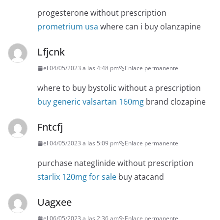
progesterone without prescription
prometrium usa
where can i buy olanzapine
Lfjcnk
el 04/05/2023 a las 4:48 pm
Enlace permanente
where to buy bystolic without a prescription
buy generic valsartan 160mg
brand clozapine
Fntcfj
el 04/05/2023 a las 5:09 pm
Enlace permanente
purchase nateglinide without prescription
starlix 120mg for sale
buy atacand
Uagxee
el 06/05/2023 a las 2:36 am
Enlace permanente