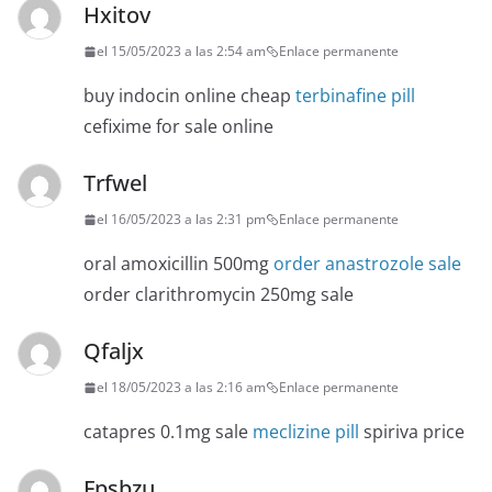
Hxitov
el 15/05/2023 a las 2:54 am
Enlace permanente
buy indocin online cheap
terbinafine pill
cefixime for sale online
Trfwel
el 16/05/2023 a las 2:31 pm
Enlace permanente
oral amoxicillin 500mg
order anastrozole sale
order clarithromycin 250mg sale
Qfaljx
el 18/05/2023 a las 2:16 am
Enlace permanente
catapres 0.1mg sale
meclizine pill
spiriva price
Fpsbzu