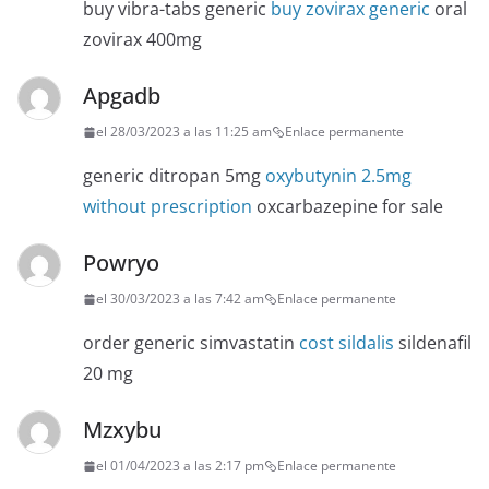
buy vibra-tabs generic
buy zovirax generic
oral
zovirax 400mg
Apgadb
el 28/03/2023 a las 11:25 am
Enlace permanente
generic ditropan 5mg
oxybutynin 2.5mg
without prescription
oxcarbazepine for sale
Powryo
el 30/03/2023 a las 7:42 am
Enlace permanente
order generic simvastatin
cost sildalis
sildenafil
20 mg
Mzxybu
el 01/04/2023 a las 2:17 pm
Enlace permanente