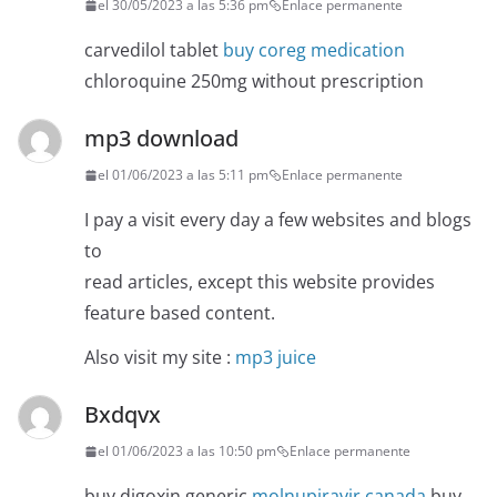
el 30/05/2023 a las 5:36 pm
Enlace permanente
carvedilol tablet
buy coreg medication
chloroquine 250mg without prescription
mp3 download
el 01/06/2023 a las 5:11 pm
Enlace permanente
I pay a visit every day a few websites and blogs
to
read articles, except this website provides
feature based content.
Also visit my site :
mp3 juice
Bxdqvx
el 01/06/2023 a las 10:50 pm
Enlace permanente
buy digoxin generic
molnupiravir canada
buy