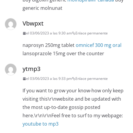
generic molnunat
Vbwpxt
el 03/06/2023 a las 9:30 am
Enlace permanente
naprosyn 250mg tablet
omnicef 300 mg oral
lansoprazole 15mg over the counter
ytmp3
el 03/06/2023 a las 9:33 pm
Enlace permanente
If you want to grow your know-how only keep
visiting this\r\nwebsite and be updated with
the most up-to-date gossip posted
here.\r\n\r\nFeel free to surf to my webpage:
youtube to mp3