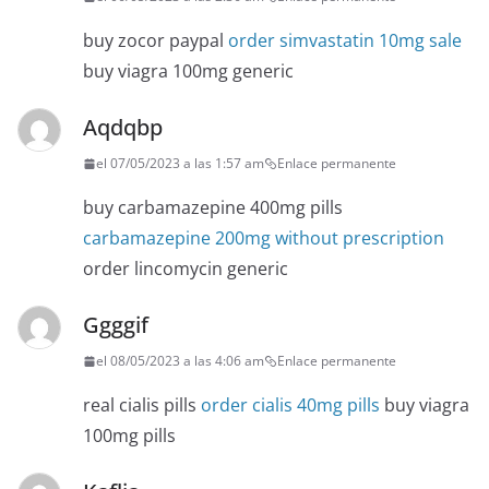
buy zocor paypal
order simvastatin 10mg sale
buy viagra 100mg generic
Aqdqbp
el 07/05/2023 a las 1:57 am
Enlace permanente
buy carbamazepine 400mg pills
carbamazepine 200mg without prescription
order lincomycin generic
Ggggif
el 08/05/2023 a las 4:06 am
Enlace permanente
real cialis pills
order cialis 40mg pills
buy viagra
100mg pills