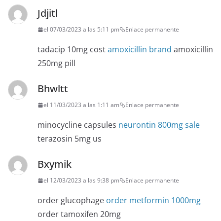
Jdjitl
el 07/03/2023 a las 5:11 pm
Enlace permanente
tadacip 10mg cost
amoxicillin brand
amoxicillin
250mg pill
Bhwltt
el 11/03/2023 a las 1:11 am
Enlace permanente
minocycline capsules
neurontin 800mg sale
terazosin 5mg us
Bxymik
el 12/03/2023 a las 9:38 pm
Enlace permanente
order glucophage
order metformin 1000mg
order tamoxifen 20mg