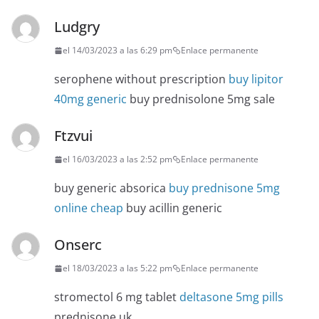
Ludgry
el 14/03/2023 a las 6:29 pm
Enlace permanente
serophene without prescription
buy lipitor
40mg generic
buy prednisolone 5mg sale
Ftzvui
el 16/03/2023 a las 2:52 pm
Enlace permanente
buy generic absorica
buy prednisone 5mg
online cheap
buy acillin generic
Onserc
el 18/03/2023 a las 5:22 pm
Enlace permanente
stromectol 6 mg tablet
deltasone 5mg pills
prednisone uk