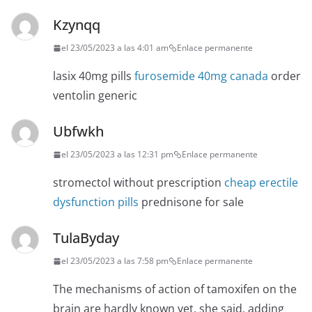
Kzynqq
el 23/05/2023 a las 4:01 am
Enlace permanente
lasix 40mg pills
furosemide 40mg canada
order
ventolin generic
Ubfwkh
el 23/05/2023 a las 12:31 pm
Enlace permanente
stromectol without prescription
cheap erectile
dysfunction pills
prednisone for sale
TulaByday
el 23/05/2023 a las 7:58 pm
Enlace permanente
The mechanisms of action of tamoxifen on the
brain are hardly known yet, she said, adding