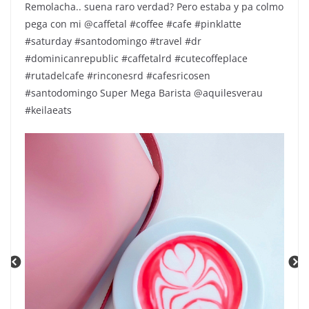
Remolacha.. suena raro verdad? Pero estaba y pa colmo
pega con mi @caffetal #coffee #cafe #pinklatte
#saturday #santodomingo #travel #dr
#dominicanrepublic #caffetalrd #cutecoffeplace
#rutadelcafe #rinconesrd #cafesricosen
#santodomingo Super Mega Barista @aquilesverau
#keilaeats