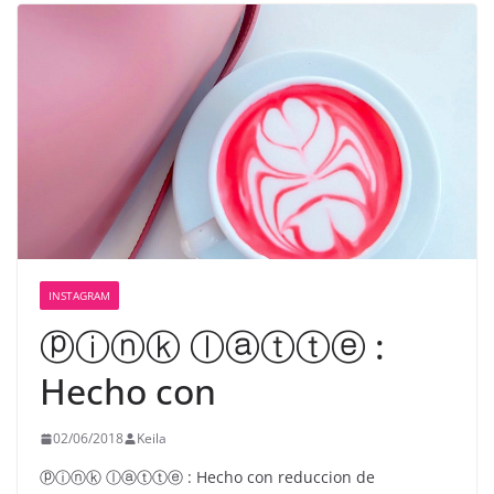
INSTAGRAM
ⓟⓘⓝⓚ ⓛⓐⓣⓣⓔ :
Hecho con
02/06/2018
Keila
ⓟⓘⓝⓚ ⓛⓐⓣⓣⓔ : Hecho con reduccion de