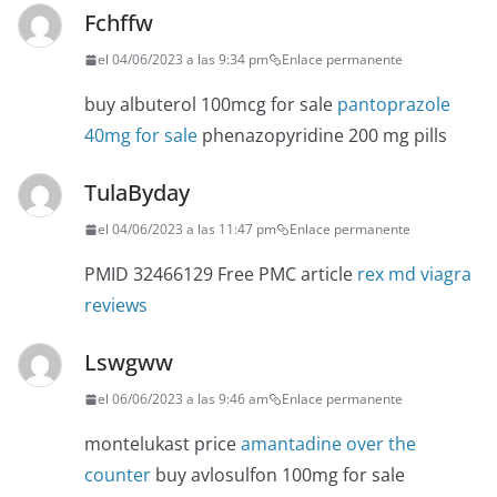
Fchffw
el 04/06/2023 a las 9:34 pm
Enlace permanente
buy albuterol 100mcg for sale
pantoprazole
40mg for sale
phenazopyridine 200 mg pills
TulaByday
el 04/06/2023 a las 11:47 pm
Enlace permanente
PMID 32466129 Free PMC article
rex md viagra
reviews
Lswgww
el 06/06/2023 a las 9:46 am
Enlace permanente
montelukast price
amantadine over the
counter
buy avlosulfon 100mg for sale