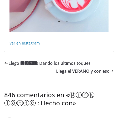
Ver en Instagram
Llego 🅹🆄🅽🅸! Dando los ultimos toques
Llega el VERANO y con eso
846 comentarios en «
ⓟⓘⓝⓚ
ⓛⓐⓣⓣⓔ : Hecho con
»