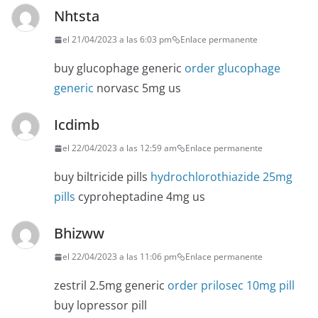
Nhtsta
el 21/04/2023 a las 6:03 pm
Enlace permanente
buy glucophage generic
order glucophage
generic
norvasc 5mg us
Icdimb
el 22/04/2023 a las 12:59 am
Enlace permanente
buy biltricide pills
hydrochlorothiazide 25mg
pills
cyproheptadine 4mg us
Bhizww
el 22/04/2023 a las 11:06 pm
Enlace permanente
zestril 2.5mg generic
order prilosec 10mg pill
buy lopressor pill