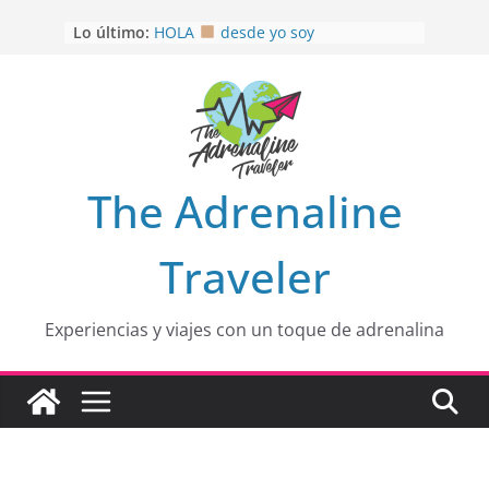
Saltar
Lo último:
HOLA
desde yo soy
al
Aprovechando que Wen tenía que
contenido
venia
EL SENDERO DEL CACAO: Excelente
opción
HOSPEDAJE AL NATURALSHH !!
.
En
OTRA PERSPECTIVA de RÍO EL
The Adrenaline
MULITO!
Traveler
Experiencias y viajes con un toque de adrenalina