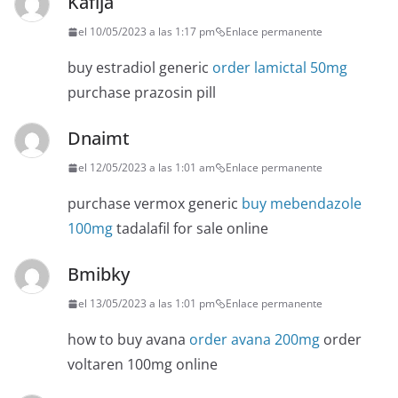
Kaflja
el 10/05/2023 a las 1:17 pm
Enlace permanente
buy estradiol generic
order lamictal 50mg
purchase prazosin pill
Dnaimt
el 12/05/2023 a las 1:01 am
Enlace permanente
purchase vermox generic
buy mebendazole
100mg
tadalafil for sale online
Bmibky
el 13/05/2023 a las 1:01 pm
Enlace permanente
how to buy avana
order avana 200mg
order
voltaren 100mg online