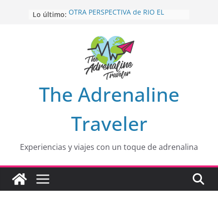
Saltar
Lo último:
OTRA PERSPECTIVA de RÍO EL
al
MULITO!
contenido
HOLA
desde yo soy
Aprovechando que Wen tenía que
venia
EL SENDERO DEL CACAO: Excelente
opción
HOSPEDAJE AL NATURALSHH !!
.
The Adrenaline
En
Traveler
Experiencias y viajes con un toque de adrenalina