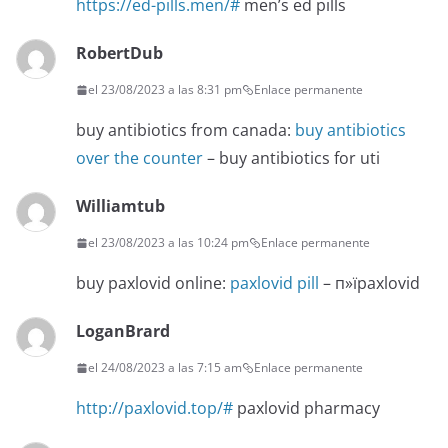
https://ed-pills.men/#
men’s ed pills
RobertDub
el 23/08/2023 a las 8:31 pm
Enlace permanente
buy antibiotics from canada:
buy antibiotics
over the counter
– buy antibiotics for uti
Williamtub
el 23/08/2023 a las 10:24 pm
Enlace permanente
buy paxlovid online:
paxlovid pill
– п»їpaxlovid
LoganBrard
el 24/08/2023 a las 7:15 am
Enlace permanente
http://paxlovid.top/#
paxlovid pharmacy