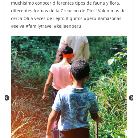
muchisimo conocer diferentes tipos de fauna y flora,
diferentes formas de la Creacion de Dios! Valen mas de
cerca Oli a veces de Lejito #iquitos #peru #amazonas
#selva #familytravel #keilaenperu