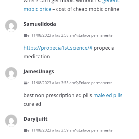
where can i get mobic without rx:
generic
mobic price
– cost of cheap mobic online
SamuelIdoda
el 11/08/2023 a las 2:58 am
Enlace permanente
https://propecia1st.science/#
propecia
medication
JamesUnags
el 11/08/2023 a las 3:55 am
Enlace permanente
best non prescription ed pills
male ed pills
cure ed
Daryljuift
el 11/08/2023 a las 3:59 am
Enlace permanente