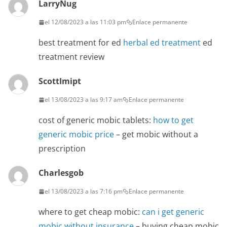
LarryNug
el 12/08/2023 a las 11:03 pm
Enlace permanente
best treatment for ed
herbal ed treatment
ed
treatment review
ScottImipt
el 13/08/2023 a las 9:17 am
Enlace permanente
cost of generic mobic tablets:
how to get
generic mobic price
– get mobic without a
prescription
Charlesgob
el 13/08/2023 a las 7:16 pm
Enlace permanente
where to get cheap mobic:
can i get generic
mobic without insurance
– buying cheap mobic