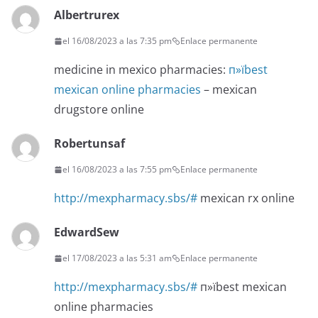
Albertrurex
el 16/08/2023 a las 7:35 pm
Enlace permanente
medicine in mexico pharmacies:
п»їbest
mexican online pharmacies
– mexican
drugstore online
Robertunsaf
el 16/08/2023 a las 7:55 pm
Enlace permanente
http://mexpharmacy.sbs/#
mexican rx online
EdwardSew
el 17/08/2023 a las 5:31 am
Enlace permanente
http://mexpharmacy.sbs/#
п»їbest mexican
online pharmacies