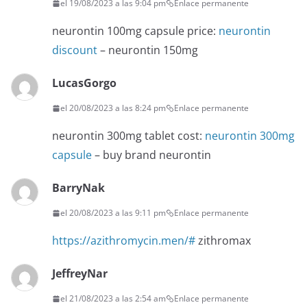
el 19/08/2023 a las 9:04 pm
Enlace permanente
neurontin 100mg capsule price:
neurontin
discount
– neurontin 150mg
LucasGorgo
el 20/08/2023 a las 8:24 pm
Enlace permanente
neurontin 300mg tablet cost:
neurontin 300mg
capsule
– buy brand neurontin
BarryNak
el 20/08/2023 a las 9:11 pm
Enlace permanente
https://azithromycin.men/#
zithromax
JeffreyNar
el 21/08/2023 a las 2:54 am
Enlace permanente