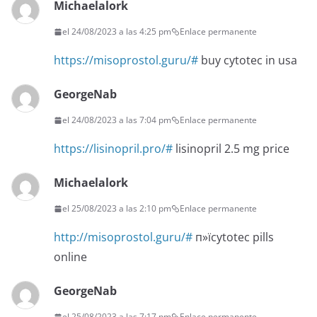
Michaelalork
el 24/08/2023 a las 4:25 pm
Enlace permanente
https://misoprostol.guru/#
buy cytotec in usa
GeorgeNab
el 24/08/2023 a las 7:04 pm
Enlace permanente
https://lisinopril.pro/#
lisinopril 2.5 mg price
Michaelalork
el 25/08/2023 a las 2:10 pm
Enlace permanente
http://misoprostol.guru/#
п»їcytotec pills
online
GeorgeNab
el 25/08/2023 a las 7:17 pm
Enlace permanente