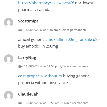
https://pharmacyreview.best/#
northwest
pharmacy canada
ScottImipt
el 11/08/2023 a las 4:58 pm
Enlace permanente
amoxil generic
amoxicillin 500mg for sale uk
–
buy amoxicillin 250mg
LarryNug
el 11/08/2023 a las 11:58 pm
Enlace permanente
cost propecia without rx
buying generic
propecia without insurance
ClaudeCah
el 12/08/2023 a las 12:50 am
Enlace permanente