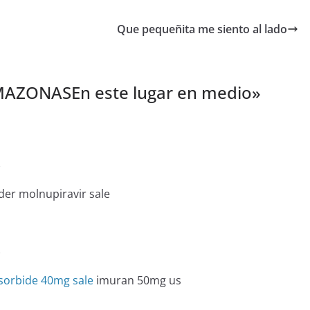
Que pequeñita me siento al lado
AZONAS️En este lugar en medio
»
e
er molnupiravir sale
e
sorbide 40mg sale
imuran 50mg us