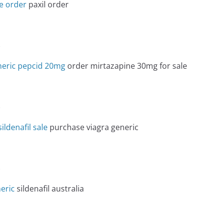
ne order
paxil order
e
neric pepcid 20mg
order mirtazapine 30mg for sale
e
ildenafil sale
purchase viagra generic
e
neric
sildenafil australia