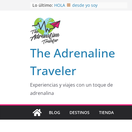
Saltar
Lo último:
HOLA
desde yo soy
Aprovechando que Wen tenía que
al
venia
contenido
EL SENDERO DEL CACAO: Excelente
opción
HOSPEDAJE AL NATURALSHH !!
.
En
OTRA PERSPECTIVA de RÍO EL
The Adrenaline
MULITO!
Traveler
Experiencias y viajes con un toque de
adrenalina
BLOG
DESTINOS
TIENDA