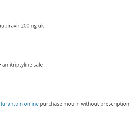
e
upiravir 200mg uk
e
 amitriptyline sale
e
ofurantoin online
purchase motrin without prescription
e