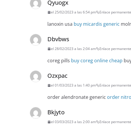
Qyuogx
el 25/02/2023 a las 6:54 pm
Enlace permanent
lanoxin usa
buy micardis generic
moln
Dbvbws
el 28/02/2023 a las 2:04 am
Enlace permanent
coreg pills
buy coreg online cheap
buy
Ozxpac
el 01/03/2023 a las 1:40 pm
Enlace permanent
order alendronate generic
order nitr
Bkjyto
el 03/03/2023 a las 2:00 am
Enlace permanent