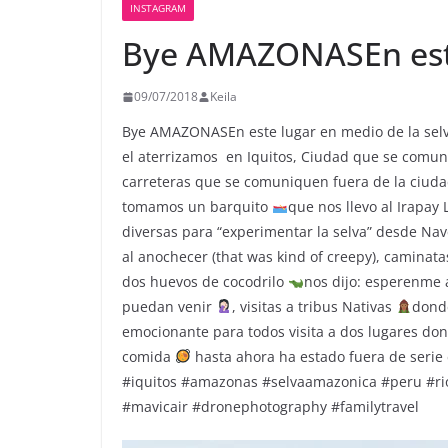
INSTAGRAM
Bye AMAZONAS️En est
09/07/2018
Keila
Bye AMAZONAS
En este lugar en medio de la se
el aterrizamos
en Iquitos, Ciudad que se comuni
carreteras que se comuniquen fuera de la ciud
tomamos un barquito
que nos llevo al Irapay 
diversas para “experimentar la selva” desde Na
al anochecer (that was kind of creepy), caminata
dos huevos de cocodrilo
nos dijo: esperenme
puedan venir
, visitas a tribus Nativas
donde
emocionante para todos visita a dos lugares don
comida
hasta ahora ha estado fuera de serie 
#iquitos #amazonas #selvaamazonica #peru #r
#mavicair #dronephotography #familytravel