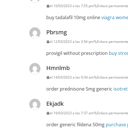
el 10/03/2023 a las 7:55 pm
Enlace permanent
buy tadalafil 10mg online
viagra wom
Pbrsmg
el 12/03/2023 a las 3:56 pm
Enlace permanent
provigil without prescription
buy stro
Hmnlmb
el 14/03/2023 a las 9:34 am
Enlace permanent
order prednisone 5mg generic
isotre
Ekjadk
el 16/03/2023 a las 7:37 am
Enlace permanent
order generic fildena 50mg
purchase p