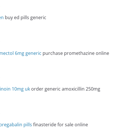
e
en
buy ed pills generic
e
mectol 6mg generic
purchase promethazine online
e
tinoin 10mg uk
order generic amoxicillin 250mg
e
regabalin pills
finasteride for sale online