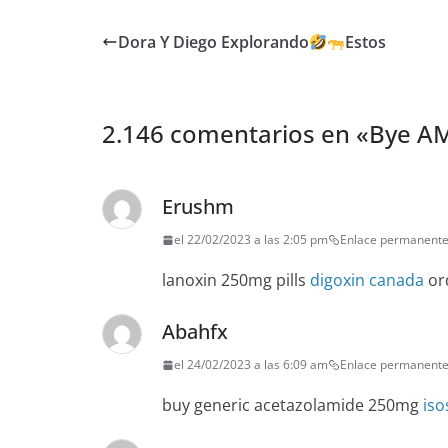
Dora Y Diego Explorando
Estos
2.146 comentarios en «
Bye AM
Erushm
el 22/02/2023 a las 2:05 pm
Enlace permanent
lanoxin 250mg pills
digoxin canada
ord
Abahfx
el 24/02/2023 a las 6:09 am
Enlace permanent
buy generic acetazolamide 250mg
iso