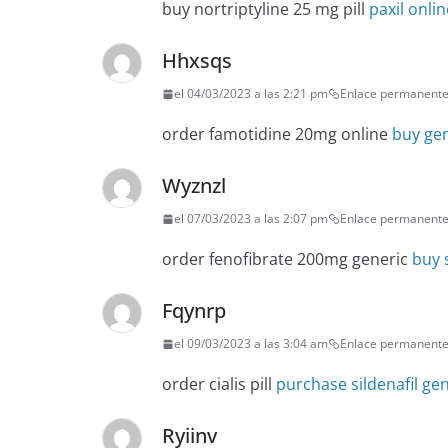
buy nortriptyline 25 mg pill
paxil onli
Hhxsqs
el 04/03/2023 a las 2:21 pm
Enlace permanent
order famotidine 20mg online
buy ge
Wyznzl
el 07/03/2023 a las 2:07 pm
Enlace permanent
order fenofibrate 200mg generic
buy s
Fqynrp
el 09/03/2023 a las 3:04 am
Enlace permanent
order cialis pill
purchase sildenafil ge
Ryiinv