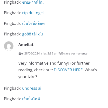
Pingback:
ขายฝากที่ดิน
Pingback:
rtp dultogel
Pingback:
เว็บไซต์สล็อต
Pingback:
go88 tài xỉu
Ameliat
el 28/06/2024 a las 3:39 am
Enlace permanente
Very informative and funny! For further
reading, check out:
DISCOVER HERE
. What’s
your take?
Pingback:
undress ai
Pingback:
เว็บปั้มไลค์