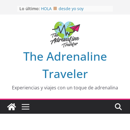
Saltar
Lo último:
HOLA
desde yo soy
al
Aprovechando que Wen tenía que
contenido
venia
EL SENDERO DEL CACAO: Excelente
opción
HOSPEDAJE AL NATURALSHH !!
.
En
OTRA PERSPECTIVA de RÍO EL
The Adrenaline
MULITO!
Traveler
Experiencias y viajes con un toque de adrenalina