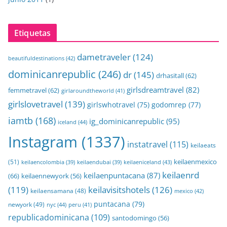
Etiquetas
dametraveler
(124)
beautifuldestinations
(42)
dominicanrepublic
(246)
dr
(145)
drhasitall
(62)
girlsdreamtravel
(82)
femmetravel
(62)
girlaroundtheworld
(41)
girlslovetravel
(139)
girlswhotravel
(75)
godomrep
(77)
iamtb
(168)
ig_dominicanrepublic
(95)
iceland
(44)
Instagram
(1337)
instatravel
(115)
keilaeats
keilaenmexico
(51)
keilaeniceland
(43)
keilaencolombia
(39)
keilaendubai
(39)
keilaenrd
keilaenpuntacana
(87)
(66)
keilaennewyork
(56)
(119)
keilavisitshotels
(126)
keilaensamana
(48)
mexico
(42)
puntacana
(79)
newyork
(49)
nyc
(44)
peru
(41)
republicadominicana
(109)
santodomingo
(56)