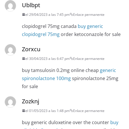
Ublbpt
el 29/04/2023 a las 7:45 pm
Enlace permanente
clopidogrel 75mg canada
buy generic
clopidogrel 75mg
order ketoconazole for sale
Zorxcu
el 30/04/2023 a las 6:47 pm
Enlace permanente
buy tamsulosin 0.2mg online cheap
generic
spironolactone 100mg
spironolactone 25mg
for sale
Zozknj
el 01/05/2023 a las 1:48 pm
Enlace permanente
buy generic duloxetine over the counter
buy