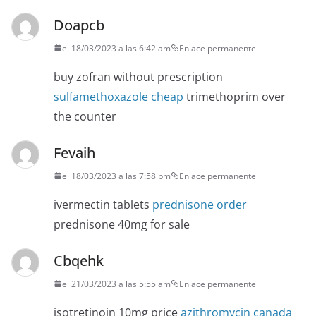
Doapcb
el 18/03/2023 a las 6:42 am
Enlace permanente
buy zofran without prescription
sulfamethoxazole cheap
trimethoprim over
the counter
Fevaih
el 18/03/2023 a las 7:58 pm
Enlace permanente
ivermectin tablets
prednisone order
prednisone 40mg for sale
Cbqehk
el 21/03/2023 a las 5:55 am
Enlace permanente
isotretinoin 10mg price
azithromycin canada