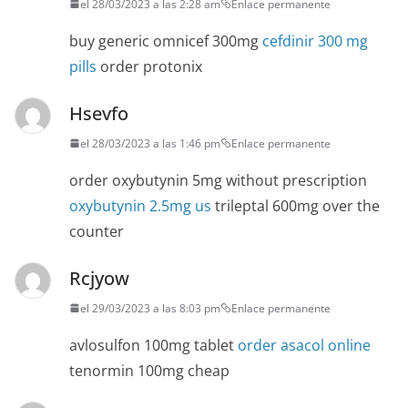
el 28/03/2023 a las 2:28 am
Enlace permanente
buy generic omnicef 300mg
cefdinir 300 mg
pills
order protonix
Hsevfo
el 28/03/2023 a las 1:46 pm
Enlace permanente
order oxybutynin 5mg without prescription
oxybutynin 2.5mg us
trileptal 600mg over the
counter
Rcjyow
el 29/03/2023 a las 8:03 pm
Enlace permanente
avlosulfon 100mg tablet
order asacol online
tenormin 100mg cheap