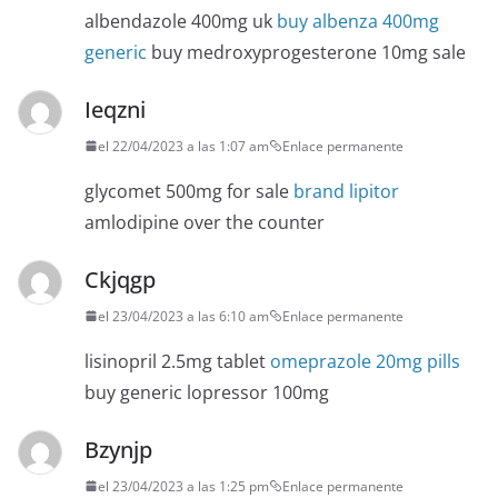
albendazole 400mg uk
buy albenza 400mg
generic
buy medroxyprogesterone 10mg sale
Ieqzni
el 22/04/2023 a las 1:07 am
Enlace permanente
glycomet 500mg for sale
brand lipitor
amlodipine over the counter
Ckjqgp
el 23/04/2023 a las 6:10 am
Enlace permanente
lisinopril 2.5mg tablet
omeprazole 20mg pills
buy generic lopressor 100mg
Bzynjp
el 23/04/2023 a las 1:25 pm
Enlace permanente