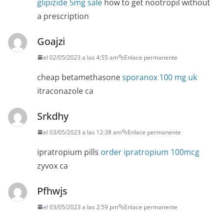
glipizide 5mg sale
how to get nootropil without
a prescription
Goajzi
el 02/05/2023 a las 4:55 am
Enlace permanente
cheap betamethasone
sporanox 100 mg uk
itraconazole ca
Srkdhy
el 03/05/2023 a las 12:38 am
Enlace permanente
ipratropium pills
order ipratropium 100mcg
zyvox ca
Pfhwjs
el 03/05/2023 a las 2:59 pm
Enlace permanente