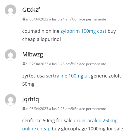
Gtxkzf
el 06/04/2023 a las 5:24 am
Enlace permanente
coumadin online
zyloprim 100mg cost
buy
cheap allopurinol
Mlbwzg
el 07/04/2023 a las 3:28 pm
Enlace permanente
zyrtec usa
sertraline 100mg uk
generic zoloft
50mg
Jqrhfq
el 08/04/2023 a las 2:23 am
Enlace permanente
cenforce 50mg for sale
order aralen 250mg
online cheap
buy glucophage 1000mg for sale