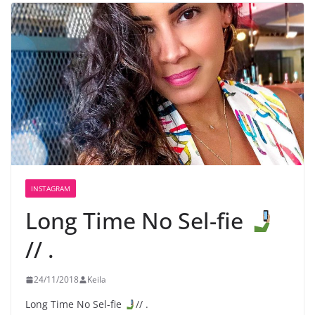
INSTAGRAM
Long Time No Sel-fie
// .
24/11/2018
Keila
Long Time No Sel-fie
// .