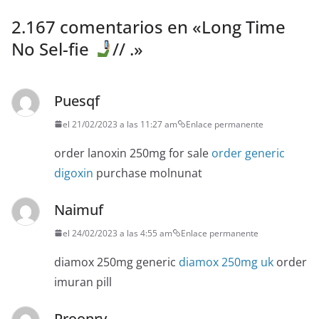
2.167 comentarios en «
Long Time
No Sel-fie
// .
»
Puesqf
el 21/02/2023 a las 11:27 am
Enlace permanente
order lanoxin 250mg for sale
order generic
digoxin
purchase molnunat
Naimuf
el 24/02/2023 a las 4:55 am
Enlace permanente
diamox 250mg generic
diamox 250mg uk
order
imuran pill
Proonry