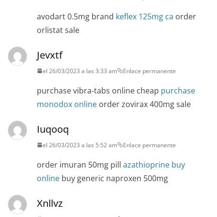
avodart 0.5mg brand
keflex 125mg ca
order
orlistat sale
Jevxtf
el 26/03/2023 a las 3:33 am
Enlace permanente
purchase vibra-tabs online cheap
purchase
monodox online
order zovirax 400mg sale
Iuqooq
el 26/03/2023 a las 5:52 am
Enlace permanente
order imuran 50mg pill
azathioprine buy
online
buy generic naproxen 500mg
Xnllvz