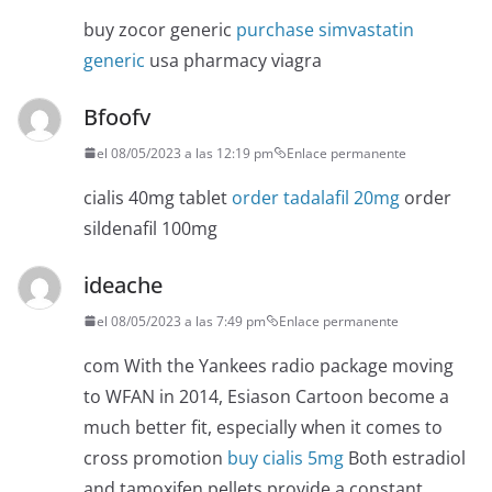
buy zocor generic
purchase simvastatin
generic
usa pharmacy viagra
Bfoofv
el 08/05/2023 a las 12:19 pm
Enlace permanente
cialis 40mg tablet
order tadalafil 20mg
order
sildenafil 100mg
ideache
el 08/05/2023 a las 7:49 pm
Enlace permanente
com With the Yankees radio package moving
to WFAN in 2014, Esiason Cartoon become a
much better fit, especially when it comes to
cross promotion
buy cialis 5mg
Both estradiol
and tamoxifen pellets provide a constant