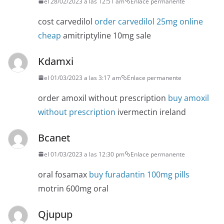
el 28/02/2023 a las 12:51 am
Enlace permanente
cost carvedilol
order carvedilol 25mg online
cheap
amitriptyline 10mg sale
Kdamxi
el 01/03/2023 a las 3:17 am
Enlace permanente
order amoxil without prescription
buy amoxil
without prescription
ivermectin ireland
Bcanet
el 01/03/2023 a las 12:30 pm
Enlace permanente
oral fosamax
buy furadantin 100mg pills
motrin 600mg oral
Qjupup