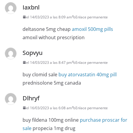
Iaxbnl
el 14/03/2023 a las 8:09 am
Enlace permanente
deltasone 5mg cheap
amoxil 500mg pills
amoxil without prescription
Sopvyu
el 14/03/2023 a las 8:47 pm
Enlace permanente
buy clomid sale
buy atorvastatin 40mg pill
prednisolone 5mg canada
Dlhryf
el 16/03/2023 a las 6:08 am
Enlace permanente
buy fildena 100mg online
purchase proscar for
sale
propecia 1mg drug