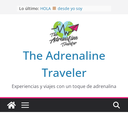
Saltar
OTRA PERSPECTIVA de RÍO EL
Lo último:
al
MULITO!
contenido
HOLA
desde yo soy
Aprovechando que Wen tenía que
venia
EL SENDERO DEL CACAO: Excelente
opción
HOSPEDAJE AL NATURALSHH !!
.
The Adrenaline
En
Traveler
Experiencias y viajes con un toque de adrenalina