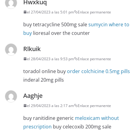
Hwxkuq
el 27/04/2023 a las 5:01 pm
Enlace permanente
buy tetracycline 500mg sale
sumycin where to
buy
lioresal over the counter
Rlkuik
el 28/04/2023 a las 9:53 pm
Enlace permanente
toradol online buy
order colchicine 0.5mg pills
inderal 20mg pills
Aaghje
el 29/04/2023 a las 2:17 am
Enlace permanente
buy ranitidine generic
meloxicam without
prescription
buy celecoxib 200mg sale