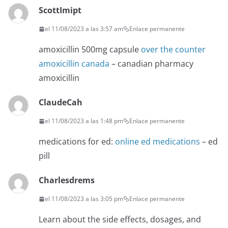
ScottImipt
el 11/08/2023 a las 3:57 am
Enlace permanente
amoxicillin 500mg capsule
over the counter
amoxicillin canada
– canadian pharmacy
amoxicillin
ClaudeCah
el 11/08/2023 a las 1:48 pm
Enlace permanente
medications for ed:
online ed medications
– ed
pill
Charlesdrems
el 11/08/2023 a las 3:05 pm
Enlace permanente
Learn about the side effects, dosages, and