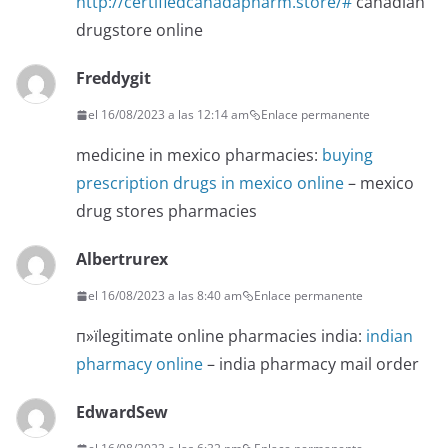
http://certifiedcanadapharm.store/#
canadian
drugstore online
Freddygit
el 16/08/2023 a las 12:14 am
Enlace permanente
medicine in mexico pharmacies:
buying
prescription drugs in mexico online
– mexico
drug stores pharmacies
Albertrurex
el 16/08/2023 a las 8:40 am
Enlace permanente
п»їlegitimate online pharmacies india:
indian
pharmacy online
– india pharmacy mail order
EdwardSew