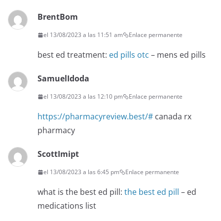
BrentBom
el 13/08/2023 a las 11:51 am
Enlace permanente
best ed treatment:
ed pills otc
– mens ed pills
SamuelIdoda
el 13/08/2023 a las 12:10 pm
Enlace permanente
https://pharmacyreview.best/#
canada rx
pharmacy
ScottImipt
el 13/08/2023 a las 6:45 pm
Enlace permanente
what is the best ed pill:
the best ed pill
– ed
medications list