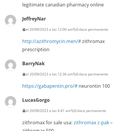
legitimate canadian pharmacy online
JeffreyNar
el 20/08/2023 a las 12:00 am
Enlace permanente
http://azithromycin.men/#
zithromax
prescription
BarryNak
el 20/08/2023 a las 12:36 am
Enlace permanente
https://gabapentin.pro/#
neurontin 100
LucasGorgo
el 20/08/2023 a las 6:41 am
Enlace permanente
zithromax for sale usa:
zithromax z-pak
–
zithromax 500