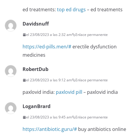
ed treatments:
top ed drugs
– ed treatments
Davidsnuff
el 23/08/2023 a las 2:32 am
Enlace permanente
https://ed-pills.men/#
erectile dysfunction
medicines
RobertDub
el 23/08/2023 a las 9:12 am
Enlace permanente
paxlovid india:
paxlovid pill
– paxlovid india
LoganBrard
el 23/08/2023 a las 9:45 am
Enlace permanente
https://antibiotic.guru/#
buy antibiotics online