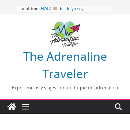
Saltar
OTRA PERSPECTIVA de RÍO EL
Lo último:
MULITO!
al
HOLA
desde yo soy
contenido
Aprovechando que Wen tenía que
venia
EL SENDERO DEL CACAO: Excelente
opción
HOSPEDAJE AL NATURALSHH !!
.
En
The Adrenaline
Traveler
Experiencias y viajes con un toque de adrenalina